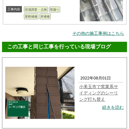
工事内容
現場調査・点検
雨漏り
屋根補修
床補修
その他の施工事例はこちら
この工事と同じ工事を行っている現場ブログ
2022年08月01日
小美玉市で窯業系サ
イディングのシーリ
ング打ち替え
続きを読む