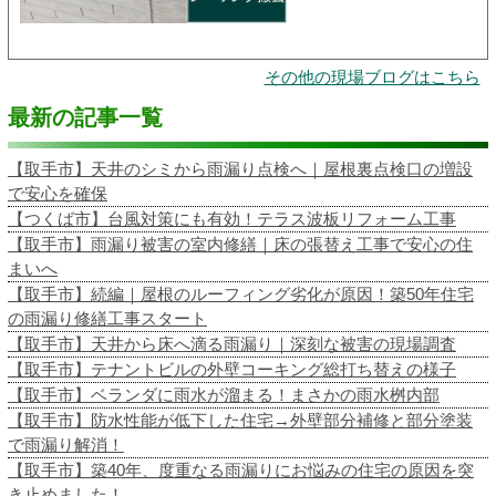
その他の現場ブログはこちら
最新の記事一覧
【取手市】天井のシミから雨漏り点検へ｜屋根裏点検口の増設
で安心を確保
【つくば市】台風対策にも有効！テラス波板リフォーム工事
【取手市】雨漏り被害の室内修繕｜床の張替え工事で安心の住
まいへ
【取手市】続編｜屋根のルーフィング劣化が原因！築50年住宅
の雨漏り修繕工事スタート
【取手市】天井から床へ滴る雨漏り｜深刻な被害の現場調査
【取手市】テナントビルの外壁コーキング総打ち替えの様子
【取手市】ベランダに雨水が溜まる！まさかの雨水桝内部
【取手市】防水性能が低下した住宅→外壁部分補修と部分塗装
で雨漏り解消！
【取手市】築40年、度重なる雨漏りにお悩みの住宅の原因を突
き止めました！