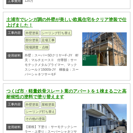
120万
工事費用
土浦市でレンガ調の外壁が美しい欧風住宅をクリア塗装で仕
上げました！
工事内容
外壁塗装
シーリング打ち替え
部分塗装
足場工事
現場調査・点検
外壁：スーパーSDクリヤーF-JY 軒
使用材料
天：マルチエースⅡ 付帯部：サー
モテックメタルプライマー、マック
スシールド1500Si-JY 棟板金：スー
パーシャネツサーモF
つくば市・軽量鉄骨スレート葺のアパートを１棟まるごと高
耐候性の塗料で塗り替えます
工事内容
外壁塗装
屋根塗装
シーリング打ち替え
その他の塗装
【屋根】下塗り：サーモテックシー
使用材料
ラー・上塗り：スーパーシャネツサ