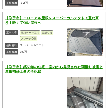
１２万
工事費用
【取手市】コロニアル屋根をスーパーガルテクトで重ね葺
き！軽くて強い屋根へ
工事内容
屋根カバー工法
雨樋交換
アンテナ交換
スーパーガルテクト
使用材料
160万
工事費用
【取手市】築50年の住宅｜室内から発見された雨漏り被害と
屋根補修工事の全記録