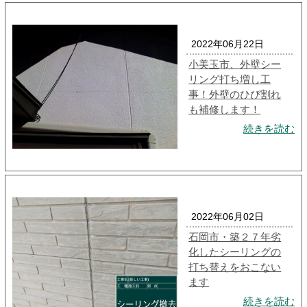
2022年06月22日
小美玉市、外壁シー
リング打ち増し工
事！外壁のひび割れ
も補修します！
続きを読む
2022年06月02日
石岡市・築２７年劣
化したシーリングの
打ち替えをおこない
ます
続きを読む