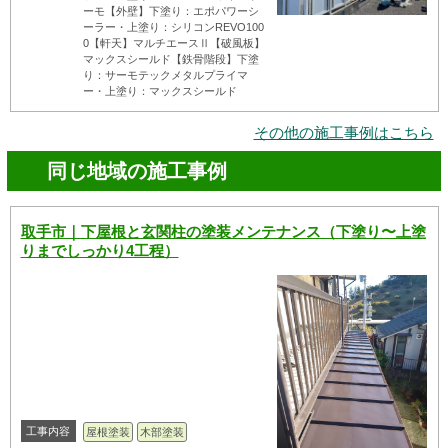
ーモ【外壁】下塗り：エポパワーシ
ーラー・上塗り：シリコンREVO100
0【軒天】マルチエースⅡ【破風板】
マックスシールド【鉄骨階段】下塗
り：サーモテックメタルプライマ
ー・上塗り：マックスシールド
その他の施工事例はこちら
同じ地域の施工事例
取手市｜下屋根と玄関柱の塗装メンテナンス（下塗り〜上塗
りまでしっかり4工程）
工事内容
屋根塗装
木部塗装