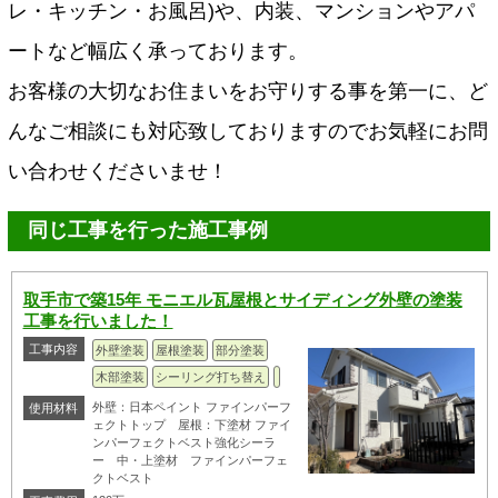
レ・キッチン・お風呂)や、内装、マンションやアパ
ートなど幅広く承っております。
お客様の大切なお住まいをお守りする事を第一に、ど
んなご相談にも対応致しておりますのでお気軽にお問
い合わせくださいませ！
同じ工事を行った施工事例
取手市で築15年 モニエル瓦屋根とサイディング外壁の塗装
工事を行いました！
工事内容
外壁塗装
屋根塗装
部分塗装
木部塗装
シーリング打ち替え
外壁：日本ペイント ファインパーフ
使用材料
ェクトトップ 屋根：下塗材 ファイ
ンパーフェクトベスト強化シーラ
ー 中・上塗材 ファインパーフェ
クトベスト