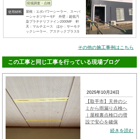
現場調査・点検
屋根：エポパワーシーラー、スーパ
使用材料
ーシャネツサーモF 外壁：超低汚
染プラチナリファイン2000MF 軒
天：マルチエース ほか：サーモテ
ックシーラー、アステックプラスS
その他の施工事例はこちら
この工事と同じ工事を行っている現場ブログ
2025年10月24日
【取手市】天井のシ
ミから雨漏り点検へ
｜屋根裏点検口の増
設で安心を確保
続きを読む