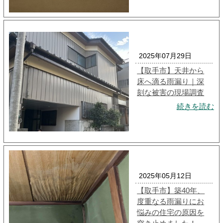
2025年07月29日
【取手市】天井から
床へ滴る雨漏り｜深
刻な被害の現場調査
続きを読む
2025年05月12日
【取手市】築40年、
度重なる雨漏りにお
悩みの住宅の原因を