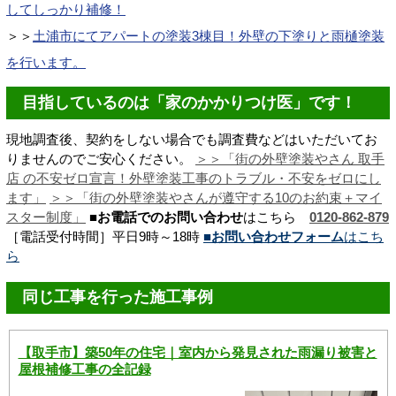
してしっかり補修！
＞＞
土浦市にてアパートの塗装3棟目！外壁の下塗りと雨樋塗装
を行います。
目指しているのは「家のかかりつけ医」です！
現地調査後、契約をしない場合でも調査費などはいただいてお
りませんのでご安心ください。
＞＞「街の外壁塗装やさん 取手
店 の不安ゼロ宣言！
外壁塗装工事のトラブル・不安をゼロにし
ます
」
＞＞「街の外壁塗装やさんが遵守する10のお約束＋マイ
スター制度」
■お電話でのお問い合わせ
はこちら
0120-862-879
［電話受付時間］平日9時～18時
■お問い合わせフォーム
はこち
ら
同じ工事を行った施工事例
【取手市】築50年の住宅｜室内から発見された雨漏り被害と
屋根補修工事の全記録