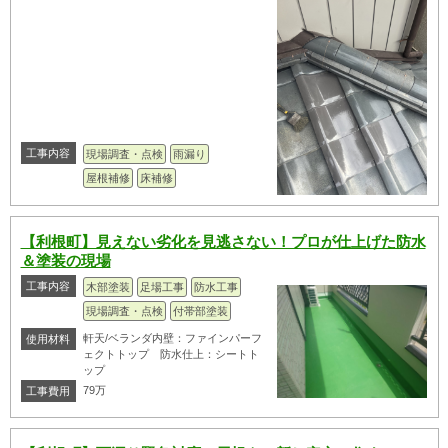
工事内容
現場調査・点検
雨漏り
屋根補修
床補修
【利根町】見えない劣化を見逃さない！プロが仕上げた防水
＆塗装の現場
工事内容
木部塗装
足場工事
防水工事
現場調査・点検
付帯部塗装
軒天/ベランダ内壁：ファインパーフ
使用材料
ェクトトップ 防水仕上：シートト
ップ
79万
工事費用