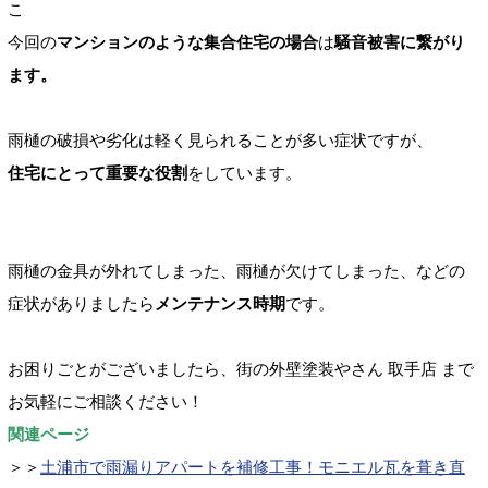
こ
今回の
マンションのような集合住宅の場合
は
騒音被害に繋がり
ます。
雨樋の破損や劣化は軽く見られることが多い症状ですが、
住宅にとって重要な役割
をしています。
雨樋の金具が外れてしまった、雨樋が欠けてしまった、などの
症状がありましたら
メンテナンス時期
です。
お困りごとがございましたら、街の外壁塗装やさん
取手店
まで
お気軽にご相談ください！
関連ページ
＞＞
土浦市で雨漏りアパートを補修工事！モニエル瓦を葺き直