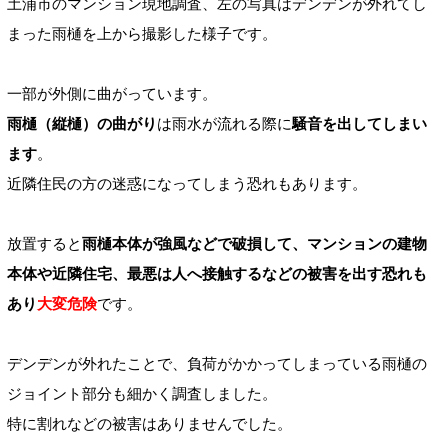
土浦市のマンション現地調査、
左の写真は
デンデンが外れてし
まった
雨樋を上から撮影した様子です。
一部が外側に曲がっています。
雨樋（縦樋）の曲がり
は雨水が流れる際に
騒音を出してしまい
ます
。
近隣住民の方の迷惑になってしまう恐れもあります。
放置すると
雨樋本体が強風などで破損して、マンションの建物
本体や近隣住宅、最悪は人へ接触するなど
の被害を出す恐れも
あり
大変
危険
です。
デンデンが外れたことで、負荷がかかってしまっている雨樋の
ジョイント部分も細かく調査しました。
特に割れなどの被害はありませんでした。