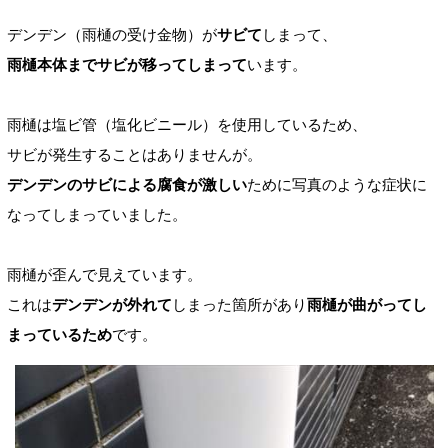
デンデン（雨樋の受け金物）が
サビて
しまって、
雨樋本体までサビが移ってしまって
います。
雨樋は塩ビ管（塩化ビニール）を使用しているため、
サビが発生することはありませんが
。
デンデンのサビによる腐食が激しい
ために写真のような症状に
なってしまっていました。
雨樋が歪んで見えています。
これは
デンデンが外れて
しまった箇所があり
雨樋が曲がってし
まっているため
です。