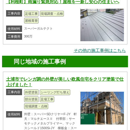
【利根町】雨漏り緊急対応！屋根を一新し安心の住まいへ
工事内容
足場工事
現場調査・点検
屋根葺替
スーパーガルテクト
使用材料
300万
工事費用
その他の施工事例はこちら
同じ地域の施工事例
土浦市でレンガ調の外壁が美しい欧風住宅をクリア塗装で仕
上げました！
工事内容
外壁塗装
シーリング打ち替え
部分塗装
足場工事
現場調査・点検
外壁：スーパーSDクリヤーF-JY 軒
使用材料
天：マルチエースⅡ 付帯部：サー
モテックメタルプライマー、マック
スシールド1500Si-JY 棟板金：スー