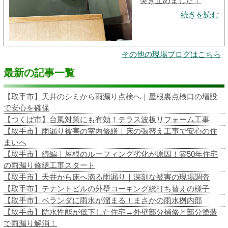
突き止めました！
続きを読む
その他の現場ブログはこちら
最新の記事一覧
【取手市】天井のシミから雨漏り点検へ｜屋根裏点検口の増設
で安心を確保
【つくば市】台風対策にも有効！テラス波板リフォーム工事
【取手市】雨漏り被害の室内修繕｜床の張替え工事で安心の住
まいへ
【取手市】続編｜屋根のルーフィング劣化が原因！築50年住宅
の雨漏り修繕工事スタート
【取手市】天井から床へ滴る雨漏り｜深刻な被害の現場調査
【取手市】テナントビルの外壁コーキング総打ち替えの様子
【取手市】ベランダに雨水が溜まる！まさかの雨水桝内部
【取手市】防水性能が低下した住宅→外壁部分補修と部分塗装
で雨漏り解消！