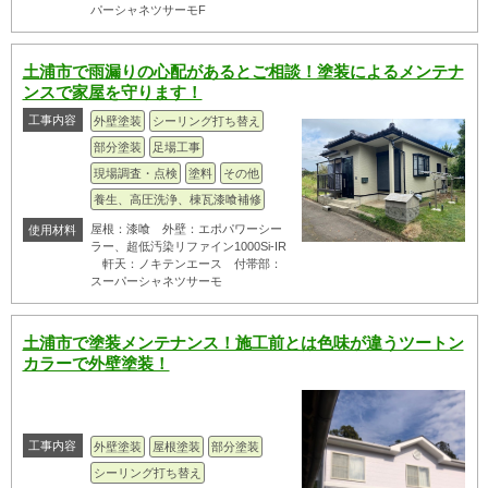
パーシャネツサーモF
土浦市で雨漏りの心配があるとご相談！塗装によるメンテナ
ンスで家屋を守ります！
工事内容
外壁塗装
シーリング打ち替え
部分塗装
足場工事
現場調査・点検
塗料
その他
養生、高圧洗浄、棟瓦漆喰補修
屋根：漆喰 外壁：エポパワーシー
使用材料
ラー、超低汚染リファイン1000Si-IR
軒天：ノキテンエース 付帯部：
スーパーシャネツサーモ
土浦市で塗装メンテナンス！施工前とは色味が違うツートン
カラーで外壁塗装！
工事内容
外壁塗装
屋根塗装
部分塗装
シーリング打ち替え