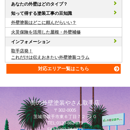
あなたの外壁はどのタイプ？
知って得する塗装工事の豆知識
外壁塗装はどこに頼んだらいい？
火災保険を活用した屋根・外壁補修
インフォメーション
取手店発！
これだけは伝えおきたい外壁塗装コラム
対応エリア一覧はこちら
街の外壁塗装やさん取手店
〒302-0005
茨城県取手市東６丁目７２−２０
TEL:0120-862-879
FAX:0297-74-6773