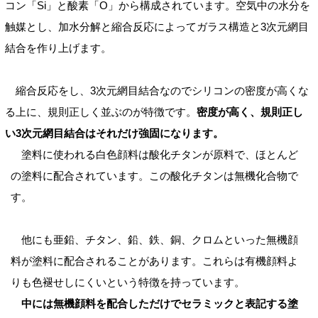
コン「Si」と酸素「O」から構成されています。空気中の水分を
触媒とし、加水分解と縮合反応によってガラス構造と3次元網目
結合を作り上げます。
縮合反応をし、3次元網目結合なのでシリコンの密度が高くな
る上に、規則正しく並ぶのが特徴です。
密度が高く、規則正し
い3次元網目結合はそれだけ強固になります。
塗料に使われる白色顔料は酸化チタンが原料で、ほとんど
の塗料に配合されています。この酸化チタンは無機化合物で
す。
他にも亜鉛、チタン、鉛、鉄、銅、クロムといった無機顔
料が塗料に配合されることがあります。これらは有機顔料よ
りも色褪せしにくいという特徴を持っています。
中には無機顔料を配合しただけでセラミックと表記する塗