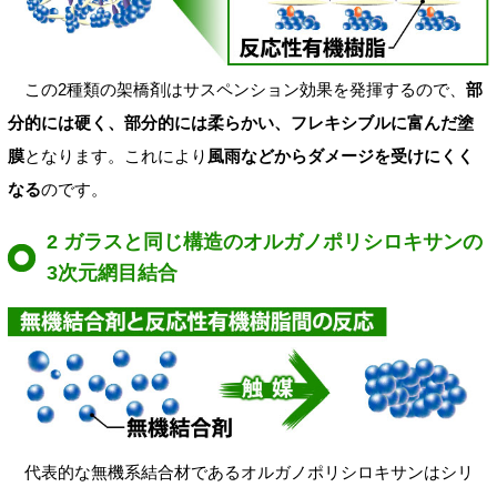
この2種類の架橋剤はサスペンション効果を発揮するので、
部
分的には硬く、部分的には柔らかい、フレキシブルに富んだ塗
膜
となります。これにより
風雨などからダメージを受けにくく
なる
のです。
2 ガラスと同じ構造のオルガノポリシロキサンの
3次元網目結合
代表的な無機系結合材であるオルガノポリシロキサンはシリ