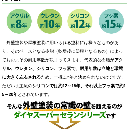
外壁塗装や屋根塗装に用いられる塗料には様々なものがあ
り、そのベースとなる樹脂（乾燥後に塗膜となるもの）によっ
ておおよその耐用年数が決まってきます。代表的な樹脂が
アク
リル、ウレタン、シリコン、フッ素で、耐用年数は立地と環境
に大きく左右される
ため、一概に○年と決められないのですが、
ただいま主流の
シリコンでは約12～15年、それ以上フッ素で約1
5～20年
とされています。