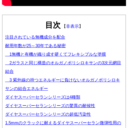
目次
【
非表示
】
注目されている無機成分を配合
耐用年数が25～30年である秘密
1無機と有機が織り成す硬くてフレキシブルな塗膜
2ガラスと同じ構造のオルガノポリシロキサンの3次元網目
結合
3 紫外線の持つエネルギーに負けないオルガノポリシロキ
サンの結合エネルギー
ダイヤスーパーセランシリーズは4種類
ダイヤスーパーセランシリーズの驚異の耐候性
ダイヤスーパーセランシリーズの超低汚染性
1.5mmのクラックに耐えるダイヤスーパーセラン微弾性用の