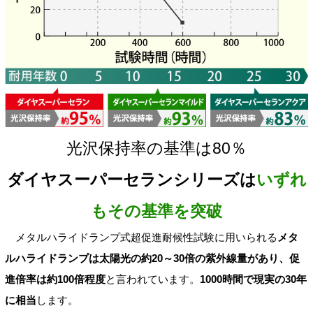
光沢保持率の基準は80％
ダイヤスーパーセランシリーズは
いずれ
もその基準を突破
メタルハライドランプ式超促進耐候性試験に用いられる
メタ
ルハライドランプは太陽光の約20～30倍の紫外線量があり、促
進倍率は約100倍程度
と言われています。
1000時間で現実の30年
に相当
します。