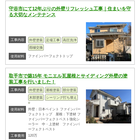
守谷市にて12年ぶりの外壁リフレッシュ工事｜住まいを守
る大切なメンテナンス
工事内容
外壁塗装
足場工事
高圧洗浄
雨樋交換
ファインパーフェクトトップ
使用材料
取手市で築15年 モニエル瓦屋根とサイディング外壁の塗
装工事を行いました！
工事内容
外壁塗装
屋根塗装
部分塗装
木部塗装
シーリング打ち替え
外壁：日本ペイント ファインパー
使用材料
フェクトトップ 屋根：下塗材 フ
ァインパーフェクトベスト強化シ
ーラー 中・上塗材 ファインパ
ーフェクトベスト
120万
工事費用