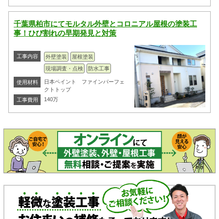
千葉県柏市にてモルタル外壁とコロニアル屋根の塗装工
事！ひび割れの早期発見と対策
工事内容
外壁塗装
屋根塗装
現場調査・点検
防水工事
日本ペイント ファインパーフェ
使用材料
クトトップ
140万
工事費用