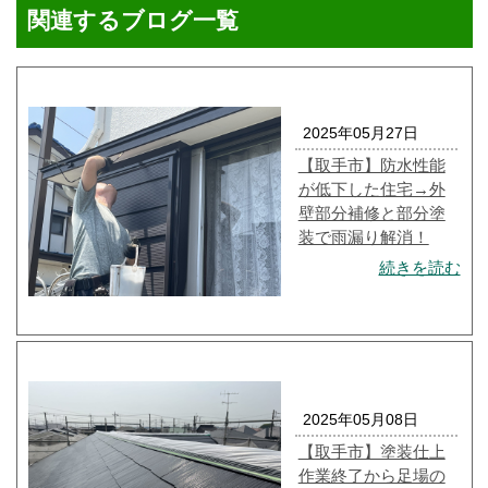
関連するブログ一覧
2025年05月27日
【取手市】防水性能
が低下した住宅→外
壁部分補修と部分塗
装で雨漏り解消！
続きを読む
2025年05月08日
【取手市】塗装仕上
作業終了から足場の