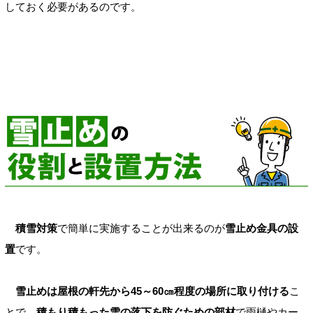
しておく必要があるのです。
積雪対策
で簡単に実施することが出来るのが
雪止め金具の設
置
です。
雪止めは屋根の軒先から45～60㎝程度の場所に取り付ける
こ
とで、
積もり積もった雪の落下を防ぐための部材
で雨樋やカー