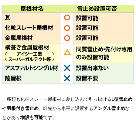
種類も化粧スレート屋根材に差し込んで引っ掛ける
L型雪止め
や
羽根付き雪止め
、軒先から水平に設置する
アングル雪止め
な
どがあり
増設も可能
です。