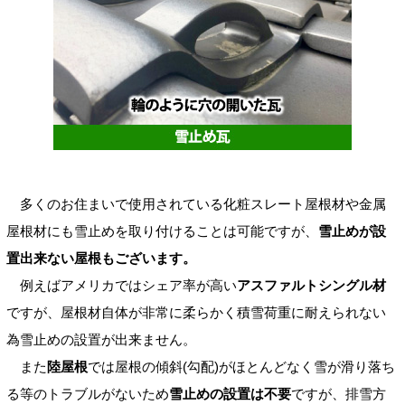
多くのお住まいで使用されている化粧スレート屋根材や金属
屋根材にも雪止めを取り付けることは可能ですが、
雪止めが設
置出来ない屋根もございます。
例えばアメリカではシェア率が高い
アスファルトシングル材
ですが、屋根材自体が非常に柔らかく積雪荷重に耐えられない
為雪止めの設置が出来ません。
また
陸屋根
では屋根の傾斜(勾配)がほとんどなく雪が滑り落ち
る等のトラブルがないため
雪止めの設置は不要
ですが、排雪方