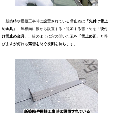
新築時や屋根工事時に設置されている雪止めは
「先付け雪止
め金具」
、屋根面に後から設置する・追加する雪止めを
「後付
け雪止め金具」
、輪のように穴の開いた瓦を
「雪止め瓦」
と呼
びますが何れも
落雪を防ぐ役割
を持ちます。