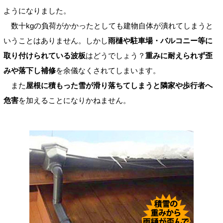
ようになりました。
数十kgの負荷がかかったとしても建物自体が潰れてしまうと
いうことはありません。しかし
雨樋や駐車場・バルコニー等に
取り付けられている波板
はどうでしょう？
重みに耐えられず歪
みや落下し補修
を余儀なくされてしまいます。
また
屋根に積もった雪が滑り落ちてしまうと隣家や歩行者へ
危害
を加えることになりかねません。