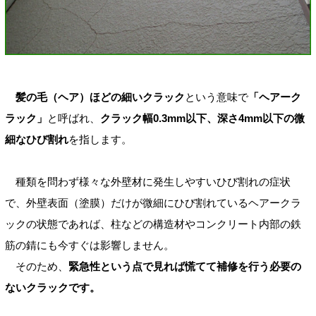
髪の毛（ヘア）ほどの細いクラック
という意味で
「ヘアーク
ラック」
と呼ばれ、
クラック幅0.3mm以下、深さ4mm以下の微
細なひび割れ
を指します。
種類を問わず様々な外壁材に発生しやすいひび割れの症状
で、外壁表面（塗膜）だけが微細にひび割れているヘアークラ
ックの状態であれば、柱などの構造材やコンクリート内部の鉄
筋の錆にも今すぐは影響しません。
そのため、
緊急性という点で見れば慌てて補修を行う必要の
ないクラックです。