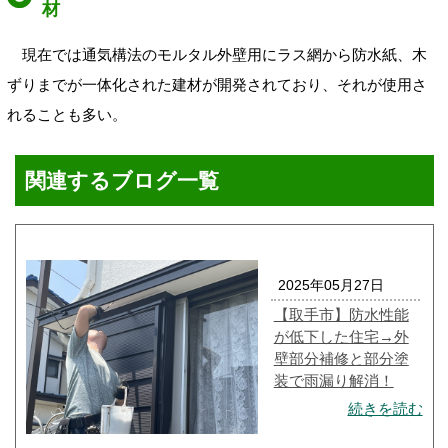
材
現在では通気構法のモルタル外壁用にラス網から防水紙、木
ずりまでが一体化された建材が開発されており、それが使用さ
れることも多い。
関連するブログ一覧
2025年05月27日
【取手市】防水性能
が低下した住宅→外
壁部分補修と部分塗
装で雨漏り解消！
続きを読む