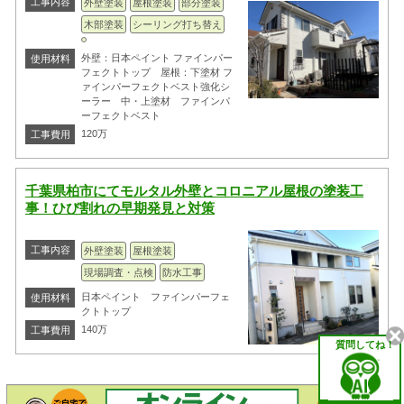
工事内容
外壁塗装
屋根塗装
部分塗装
木部塗装
シーリング打ち替え
外壁：日本ペイント ファインパー
使用材料
フェクトトップ 屋根：下塗材 フ
ァインパーフェクトベスト強化シ
ーラー 中・上塗材 ファインパ
ーフェクトベスト
120万
工事費用
千葉県柏市にてモルタル外壁とコロニアル屋根の塗装工
事！ひび割れの早期発見と対策
工事内容
外壁塗装
屋根塗装
現場調査・点検
防水工事
日本ペイント ファインパーフェ
使用材料
クトトップ
140万
工事費用
質問してね！