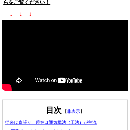
らをご覧ください！
↓ ↓ ↓
目次
【
非表示
】
従来は直張り、現在は通気構法（工法）が主流