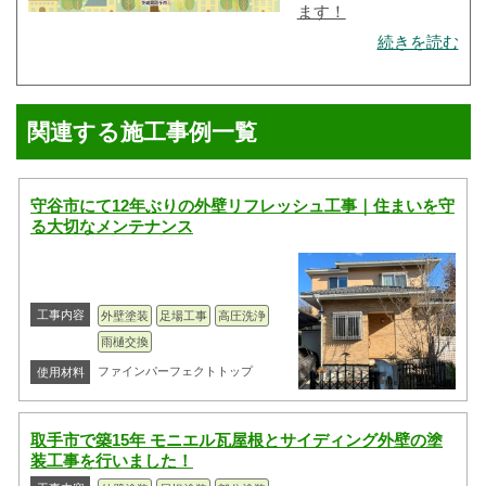
ます！
続きを読む
関連する施工事例一覧
守谷市にて12年ぶりの外壁リフレッシュ工事｜住まいを守
る大切なメンテナンス
工事内容
外壁塗装
足場工事
高圧洗浄
雨樋交換
ファインパーフェクトトップ
使用材料
取手市で築15年 モニエル瓦屋根とサイディング外壁の塗
装工事を行いました！