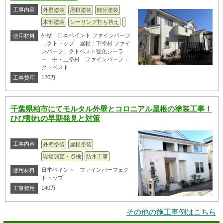
工事内容
外壁塗装
屋根塗装
部分塗装
木部塗装
シーリング打ち替え
外壁：日本ペイント ファインパーフ
使用材料
ェクトトップ 屋根：下塗材 ファイ
ンパーフェクトベスト強化シーラ
ー 中・上塗材 ファインパーフェ
クトベスト
120万
工事費用
千葉県柏市にてモルタル外壁とコロニアル屋根の塗装工事！
ひび割れの早期発見と対策
工事内容
外壁塗装
屋根塗装
現場調査・点検
防水工事
日本ペイント ファインパーフェク
使用材料
トトップ
140万
工事費用
その他の施工事例はこちら