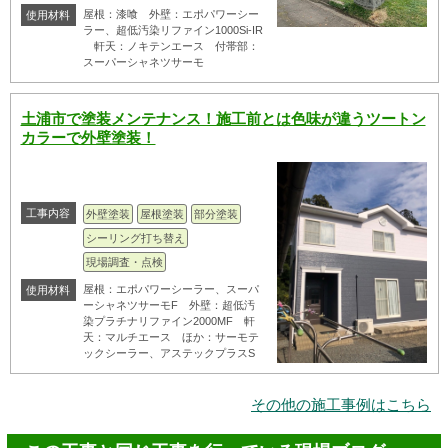
屋根：漆喰 外壁：エポパワーシー
使用材料
ラー、超低汚染リファイン1000Si-IR
軒天：ノキテンエース 付帯部：
スーパーシャネツサーモ
土浦市で塗装メンテナンス！施工前とは色味が違うツートン
カラーで外壁塗装！
工事内容
外壁塗装
屋根塗装
部分塗装
シーリング打ち替え
現場調査・点検
屋根：エポパワーシーラー、スーパ
使用材料
ーシャネツサーモF 外壁：超低汚
染プラチナリファイン2000MF 軒
天：マルチエース ほか：サーモテ
ックシーラー、アステックプラスS
その他の施工事例はこちら