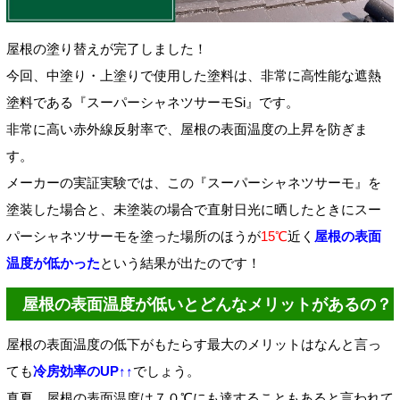
屋根の塗り替えが完了しました！
今回、中塗り・上塗りで使用した塗料は、非常に高性能な遮熱
塗料である『スーパーシャネツサーモSi』です。
非常に高い赤外線反射率で、屋根の表面温度の上昇を防ぎま
す。
メーカーの実証実験では、この『スーパーシャネツサーモ』を
塗装した場合と、未塗装の場合で直射日光に晒したときにスー
パーシャネツサーモを塗った場所のほうが
15℃
近く
屋根の表面
温度が低かった
という結果が出たのです！
屋根の表面温度が低いとどんなメリットがあるの？
屋根の表面温度の低下がもたらす最大のメリットはなんと言っ
ても
冷房効率のUP↑↑
でしょう。
真夏、屋根の表面温度は７０℃にも達することもあると言われて