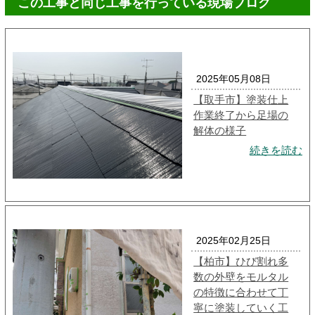
この工事と同じ工事を行っている現場ブログ
2025年05月08日
【取手市】塗装仕上
作業終了から足場の
解体の様子
続きを読む
2025年02月25日
【柏市】ひび割れ多
数の外壁をモルタル
の特徴に合わせて丁
寧に塗装していく工