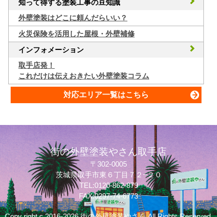
知って得する塗装工事の豆知識
外壁塗装はどこに頼んだらいい？
火災保険を活用した屋根・外壁補修
インフォメーション
取手店発！
これだけは伝えおきたい外壁塗装コラム
対応エリア一覧はこちら
街の外壁塗装やさん取手店
〒302-0005
茨城県取手市東６丁目７２−２０
TEL:0120-862-879
質問してね！
FAX:0297-74-6773
Copy right c 2016-2026 街の外壁塗装やさん All Rights Reserved.