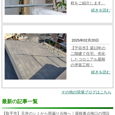
程をご紹介します。
続きを読む
2025年02月20日
【守谷市】築13年の
二階建て住宅。劣化
したコロニアル屋根
の塗装工程！
続きを読む
その他の現場ブログはこちら
最新の記事一覧
【取手市】天井のシミから雨漏り点検へ｜屋根裏点検口の増設