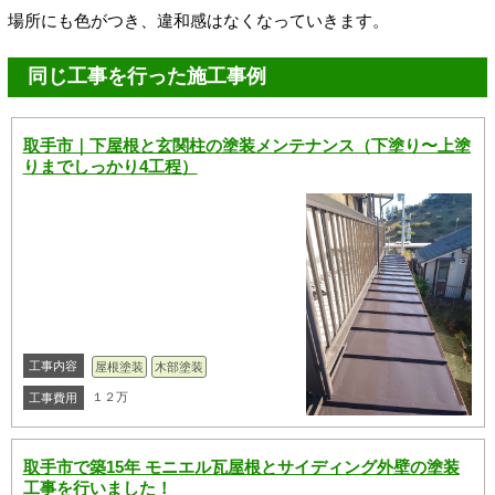
場所にも色がつき、違和感はなくなっていきます。
同じ工事を行った施工事例
取手市｜下屋根と玄関柱の塗装メンテナンス（下塗り〜上塗
りまでしっかり4工程）
工事内容
屋根塗装
木部塗装
１２万
工事費用
取手市で築15年 モニエル瓦屋根とサイディング外壁の塗装
工事を行いました！