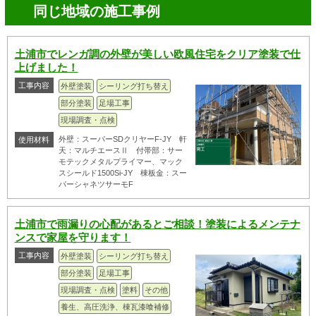
同じ地域の施工事例
土浦市でレンガ調の外壁が美しい欧風住宅をクリア塗装で仕
上げました！
工事内容
外壁塗装
シーリング打ち替え
部分塗装
足場工事
現場調査・点検
外壁：スーパーSDクリヤーF-JY 軒
使用材料
天：マルチエースⅡ 付帯部：サー
モテックメタルプライマー、マック
スシールド1500Si-JY 棟板金：スー
パーシャネツサーモF
土浦市で雨漏りの心配があるとご相談！塗装によるメンテナ
ンスで家屋を守ります！
工事内容
外壁塗装
シーリング打ち替え
部分塗装
足場工事
現場調査・点検
塗料
その他
養生、高圧洗浄、棟瓦漆喰補修