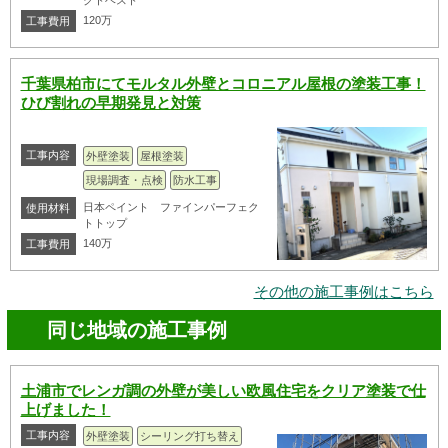
クトベスト
120万
工事費用
千葉県柏市にてモルタル外壁とコロニアル屋根の塗装工事！
ひび割れの早期発見と対策
工事内容
外壁塗装
屋根塗装
現場調査・点検
防水工事
日本ペイント ファインパーフェク
使用材料
トトップ
140万
工事費用
その他の施工事例はこちら
同じ地域の施工事例
土浦市でレンガ調の外壁が美しい欧風住宅をクリア塗装で仕
上げました！
工事内容
外壁塗装
シーリング打ち替え