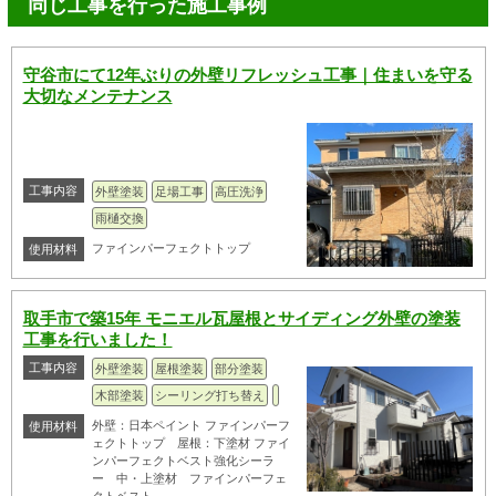
同じ工事を行った施工事例
守谷市にて12年ぶりの外壁リフレッシュ工事｜住まいを守る
大切なメンテナンス
工事内容
外壁塗装
足場工事
高圧洗浄
雨樋交換
ファインパーフェクトトップ
使用材料
取手市で築15年 モニエル瓦屋根とサイディング外壁の塗装
工事を行いました！
工事内容
外壁塗装
屋根塗装
部分塗装
木部塗装
シーリング打ち替え
外壁：日本ペイント ファインパーフ
使用材料
ェクトトップ 屋根：下塗材 ファイ
ンパーフェクトベスト強化シーラ
ー 中・上塗材 ファインパーフェ