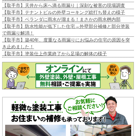
【取手市】天井から床へ滴る雨漏り｜深刻な被害の現場調査
【取手市】テナントビルの外壁コーキング総打ち替えの様子
【取手市】ベランダに雨水が溜まる！まさかの雨水桝内部
【取手市】防水性能が低下した住宅→外壁部分補修と部分塗装
で雨漏り解消！
【取手市】築40年、度重なる雨漏りにお悩みの住宅の原因を突
き止めました！
【取手市】塗装仕上作業終了から足場の解体の様子