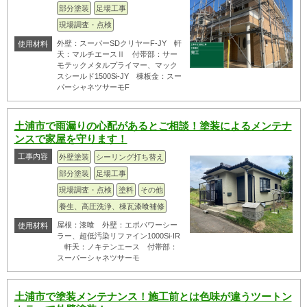
部分塗装
足場工事
現場調査・点検
外壁：スーパーSDクリヤーF-JY 軒
使用材料
天：マルチエースⅡ 付帯部：サー
モテックメタルプライマー、マック
スシールド1500Si-JY 棟板金：スー
パーシャネツサーモF
土浦市で雨漏りの心配があるとご相談！塗装によるメンテナ
ンスで家屋を守ります！
工事内容
外壁塗装
シーリング打ち替え
部分塗装
足場工事
現場調査・点検
塗料
その他
養生、高圧洗浄、棟瓦漆喰補修
屋根：漆喰 外壁：エポパワーシー
使用材料
ラー、超低汚染リファイン1000Si-IR
軒天：ノキテンエース 付帯部：
スーパーシャネツサーモ
土浦市で塗装メンテナンス！施工前とは色味が違うツートン