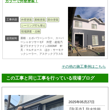
カラーで外壁塗装！
工事内容
外壁塗装
屋根塗装
部分塗装
シーリング打ち替え
現場調査・点検
屋根：エポパワーシーラー、スーパ
使用材料
ーシャネツサーモF 外壁：超低汚
染プラチナリファイン2000MF 軒
天：マルチエース ほか：サーモテ
ックシーラー、アステックプラスS
その他の施工事例はこちら
この工事と同じ工事を行っている現場ブログ
2025年05月27日
【取手市】防水性能