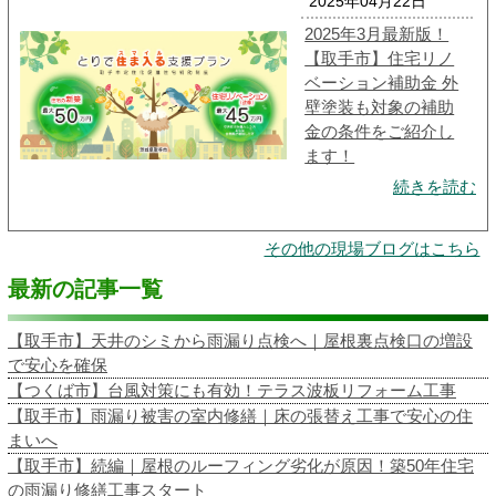
2025年04月22日
2025年3月最新版！
【取手市】住宅リノ
ベーション補助金 外
壁塗装も対象の補助
金の条件をご紹介し
ます！
続きを読む
その他の現場ブログはこちら
最新の記事一覧
【取手市】天井のシミから雨漏り点検へ｜屋根裏点検口の増設
で安心を確保
【つくば市】台風対策にも有効！テラス波板リフォーム工事
【取手市】雨漏り被害の室内修繕｜床の張替え工事で安心の住
まいへ
【取手市】続編｜屋根のルーフィング劣化が原因！築50年住宅
の雨漏り修繕工事スタート