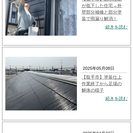
が低下した住宅→外
壁部分補修と部分塗
装で雨漏り解消！
続きを読む
2025年05月08日
【取手市】塗装仕上
作業終了から足場の
解体の様子
続きを読む