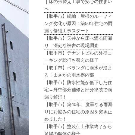
｜床の張替え工事で安心の住まい
へ
【取手市】続編｜屋根のルーフィ
ング劣化が原因！築50年住宅の雨
漏り修繕工事スタート
【取手市】天井から床へ滴る雨漏
り｜深刻な被害の現場調査
【取手市】テナントビルの外壁コ
ーキング総打ち替えの様子
【取手市】ベランダに雨水が溜ま
る！まさかの雨水桝内部
【取手市】防水性能が低下した住
宅→外壁部分補修と部分塗装で雨
漏り解消！
【取手市】築40年、度重なる雨漏
りにお悩みの住宅の原因を突き止
めました！
【取手市】塗装仕上作業終了から
足場の解体の様子