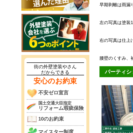
早期剥離は雨漏
左の写真は塗装
右の写真は仕上
腰壁のくすみ、
街の外壁塗装やさん
パーティシ
だからできる
安心のお約束
不安ゼロ宣言
国土交通大臣指定
リフォーム瑕疵保険
10のお約束
マイスター制度