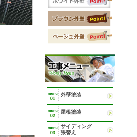
menu
外壁塗装
01
menu
屋根塗装
02
サイディング
menu
張替え
03