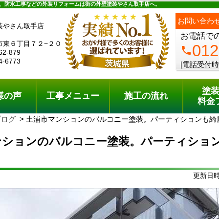
ュー
施工の流れ
会社概要
料金プラン
無料点検
、防水工事などの外装リフォームは街の外壁塗装やさん取手店へ。
お問い合わ
装やさん取手店
お電話で
市東６丁目７２−２０
012
phone
62-879
4-6773
[電話受付時
塗
様の声
工事メニュー
施工の流れ
料金
ブログ
土浦市マンションのバルコニー塗装。パーティションも綺
ンションのバルコニー塗装。パーティショ
更新日時: