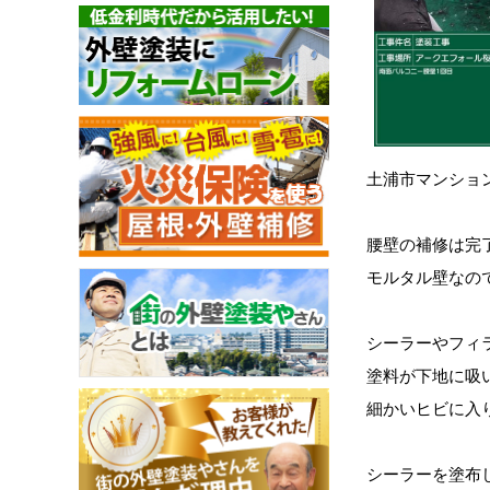
土浦市マンショ
腰壁の補修
は完
モルタル壁
なの
シーラーやフィ
塗料が下地に吸
細かいヒビに入
シーラーを塗布