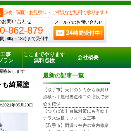
メールでのご相談
電話でのご相談
[9時～18時まで受付中]
0120-862-879
phone
点検・調査・お見積り・ご相談など無料で承ります！
せ
のお問い合わせ
メールでのお問い合わせ
0-862-879
間]
9時～18時まで受付中
装工事
ここまでやります
会社概要
プラン
無料点検
麗塗装します
最新の記事一覧
ンも綺麗塗
【取手市】天井のシミから雨漏り
点検へ｜屋根裏点検口の増設で安
心を確保
2021年05月20日
【つくば市】台風対策にも有効！
テラス波板リフォーム工事
【取手市】雨漏り被害の室内修繕