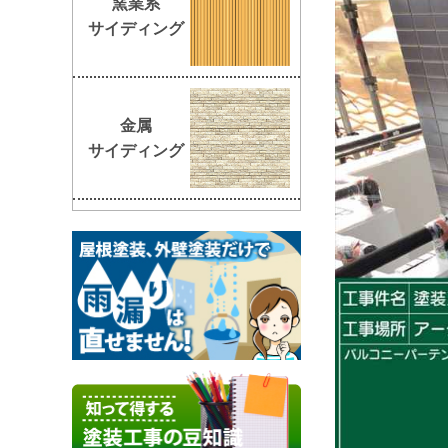
窯業系
サイディング
金属
サイディング