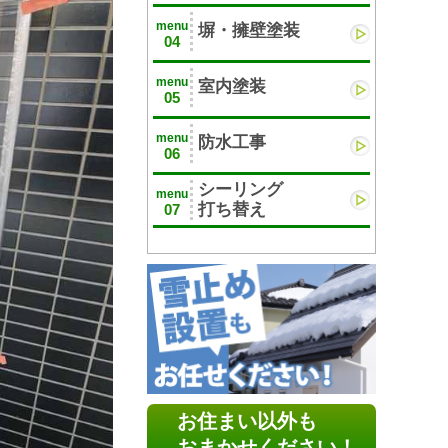
menu
塀・擁壁塗装
04
menu
室内塗装
05
menu
防水工事
06
シーリング
menu
打ち替え
07
お住まい以外も
おまかせください！