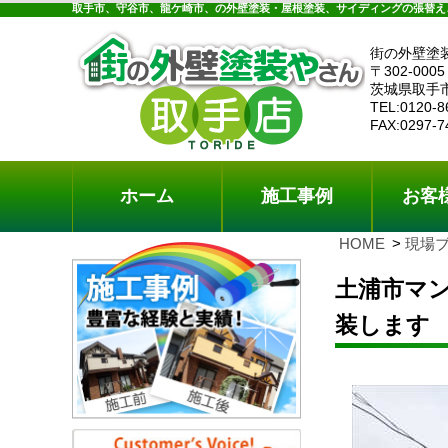
ホーム
施工事例
お客様の声
工事メニ
取手市、守谷市、龍ケ崎市、の外壁塗装・屋根塗装、サイディングの張替え
街の外壁塗
〒302-0005
茨城県取手
TEL:0120-8
FAX:0297-7
ホーム
施工事例
お客
HOME
現場
土浦市マ
装します