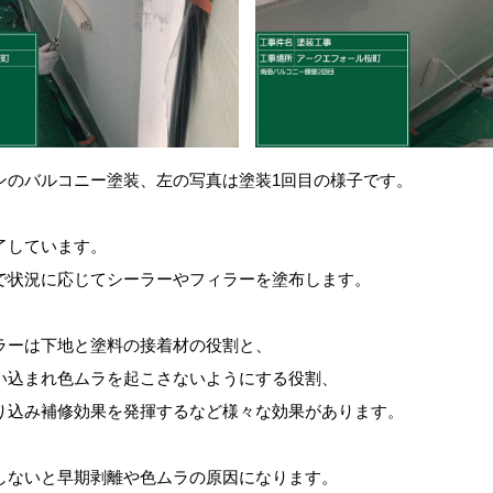
ンのバルコニー塗装、左の写真は塗装1回目の様子です。
了しています。
で状況に応じて
シーラーやフィラー
を塗布します。
ラー
は下地と塗料の接着材の役割と、
い込まれ色ムラを
起こさないようにする役割、
り込み補修効果を発揮するなど様々な効果
があります。
しないと早期剥離や色ムラの原因になります。