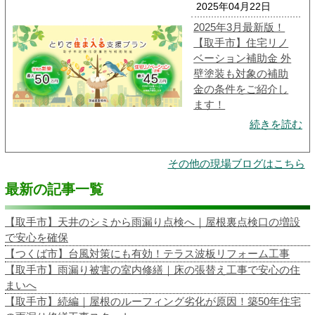
2025年04月22日
2025年3月最新版！
【取手市】住宅リノ
ベーション補助金 外
壁塗装も対象の補助
金の条件をご紹介し
ます！
続きを読む
その他の現場ブログはこちら
最新の記事一覧
【取手市】天井のシミから雨漏り点検へ｜屋根裏点検口の増設
で安心を確保
【つくば市】台風対策にも有効！テラス波板リフォーム工事
【取手市】雨漏り被害の室内修繕｜床の張替え工事で安心の住
まいへ
【取手市】続編｜屋根のルーフィング劣化が原因！築50年住宅