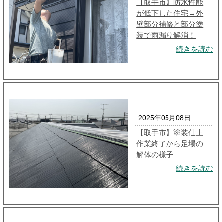
【取手市】防水性能
が低下した住宅→外
壁部分補修と部分塗
装で雨漏り解消！
続きを読む
2025年05月08日
【取手市】塗装仕上
作業終了から足場の
解体の様子
続きを読む