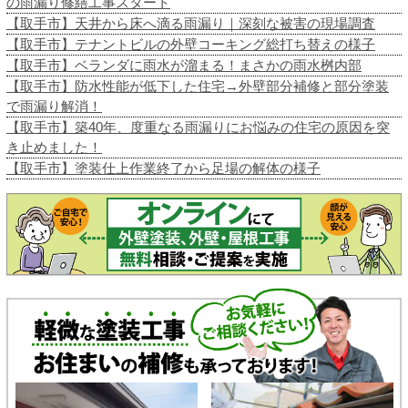
の雨漏り修繕工事スタート
【取手市】天井から床へ滴る雨漏り｜深刻な被害の現場調査
【取手市】テナントビルの外壁コーキング総打ち替えの様子
【取手市】ベランダに雨水が溜まる！まさかの雨水桝内部
【取手市】防水性能が低下した住宅→外壁部分補修と部分塗装
で雨漏り解消！
【取手市】築40年、度重なる雨漏りにお悩みの住宅の原因を突
き止めました！
【取手市】塗装仕上作業終了から足場の解体の様子