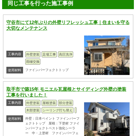
同じ工事を行った施工事例
守谷市にて12年ぶりの外壁リフレッシュ工事｜住まいを守る
大切なメンテナンス
工事内容
外壁塗装
足場工事
高圧洗浄
雨樋交換
ファインパーフェクトトップ
使用材料
取手市で築15年 モニエル瓦屋根とサイディング外壁の塗装
工事を行いました！
工事内容
外壁塗装
屋根塗装
部分塗装
木部塗装
シーリング打ち替え
外壁：日本ペイント ファインパーフ
使用材料
ェクトトップ 屋根：下塗材 ファイ
ンパーフェクトベスト強化シーラ
ー 中・上塗材 ファインパーフェ