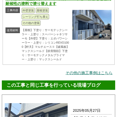
耐候性の塗料で塗り替えます
工事内容
外壁塗装
屋根塗装
シーリング打ち替え
その他の塗装
【屋根】下塗り：サーモテックシー
使用材料
ラー・上塗り：スーパーシャネツサ
ーモ【外壁】下塗り：エポパワーシ
ーラー・上塗り：シリコンREVO100
0【軒天】マルチエースⅡ【破風板】
マックスシールド【鉄骨階段】下塗
り：サーモテックメタルプライマ
ー・上塗り：マックスシールド
その他の施工事例はこちら
この工事と同じ工事を行っている現場ブログ
2025年05月27日