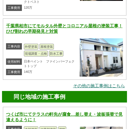
クトベスト
120万
工事費用
千葉県柏市にてモルタル外壁とコロニアル屋根の塗装工事！
ひび割れの早期発見と対策
工事内容
外壁塗装
屋根塗装
現場調査・点検
防水工事
日本ペイント ファインパーフェク
使用材料
トトップ
140万
工事費用
その他の施工事例はこちら
同じ地域の施工事例
つくば市にてテラスの軒先が腐食…差し替え・波板張替で見
違えるように！