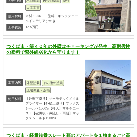
工事内容
木部塗装
付帯部塗装
塗料
大工工事
木材：2×6 塗料：キシラデコー
使用材料
ルインテリアひのき
12.5万円
工事費用
つくば市・築４０年の外壁はチョーキングが発生、高耐候性
の塗料で紫外線劣化から守ります！
工事内容
外壁塗装
その他の塗装
現場調査・点検
【外壁下塗り】サーモテックメタル
使用材料
プライマー【外壁上塗り】マックス
シールド1500Si【軒天】マルチエー
スⅡ【破風板・鼻隠し・雨樋】マッ
クスシールド1500Si
つくば市・軽量鉄骨スレート葺のアパートを１棟まるごと高