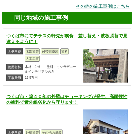
その他の施工事例はこちら
同じ地域の施工事例
つくば市にてテラスの軒先が腐食…差し替え・波板張替で見
違えるように！
工事内容
木部塗装
付帯部塗装
塗料
大工工事
木材：2×6 塗料：キシラデコー
使用材料
ルインテリアひのき
12.5万円
工事費用
つくば市・築４０年の外壁はチョーキングが発生、高耐候性
の塗料で紫外線劣化から守ります！
工事内容
外壁塗装
その他の塗装