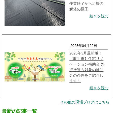
作業終了から足場の
解体の様子
続きを読む
2025年04月22日
2025年3月最新版！
【取手市】住宅リノ
ベーション補助金 外
壁塗装も対象の補助
金の条件をご紹介し
ます！
続きを読む
その他の現場ブログはこちら
最新の記事一覧