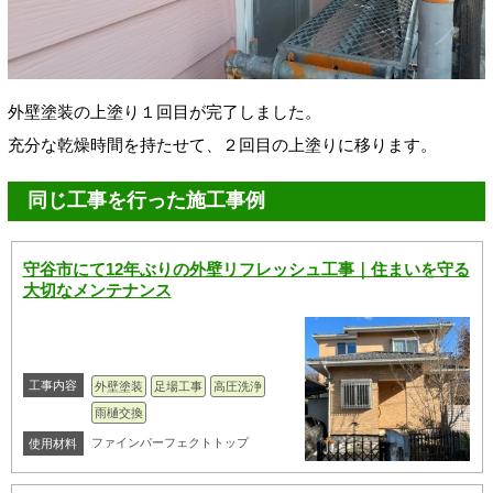
外壁塗装の上塗り１回目が完了しました。
充分な乾燥時間を持たせて、２回目の上塗りに移ります。
同じ工事を行った施工事例
守谷市にて12年ぶりの外壁リフレッシュ工事｜住まいを守る
大切なメンテナンス
工事内容
外壁塗装
足場工事
高圧洗浄
雨樋交換
ファインパーフェクトトップ
使用材料