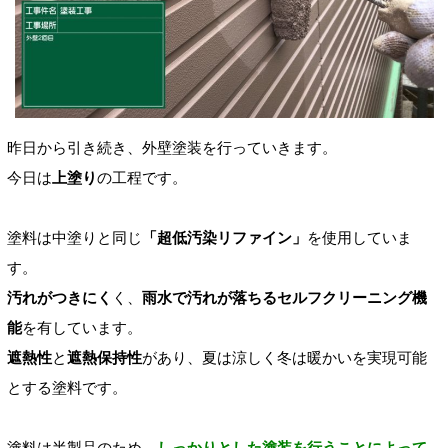
昨日から引き続き、外壁塗装を行っていきます。
今日は
上塗り
の工程です。
塗料は中塗りと同じ
「超低汚染リファイン」
を使用していま
す。
汚れがつきにく
く、
雨水で汚れが落ちるセルフクリーニング機
能
を有しています。
遮熱性
と
遮熱保持性
があり、夏は涼しく冬は暖かいを実現可能
とする塗料です。
塗料は半製品のため、
しっかりとした塗装を行うことによって