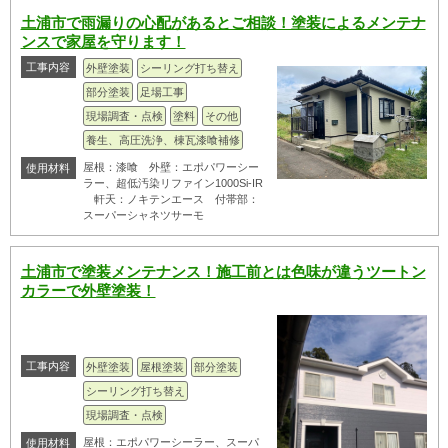
土浦市で雨漏りの心配があるとご相談！塗装によるメンテナ
ンスで家屋を守ります！
工事内容
外壁塗装
シーリング打ち替え
部分塗装
足場工事
現場調査・点検
塗料
その他
養生、高圧洗浄、棟瓦漆喰補修
屋根：漆喰 外壁：エポパワーシー
使用材料
ラー、超低汚染リファイン1000Si-IR
軒天：ノキテンエース 付帯部：
スーパーシャネツサーモ
土浦市で塗装メンテナンス！施工前とは色味が違うツートン
カラーで外壁塗装！
工事内容
外壁塗装
屋根塗装
部分塗装
シーリング打ち替え
現場調査・点検
屋根：エポパワーシーラー、スーパ
使用材料