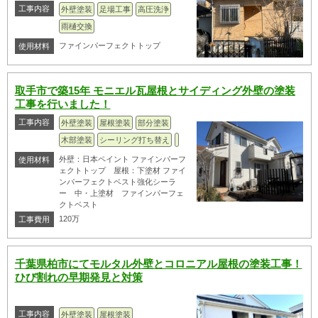
工事内容
外壁塗装
足場工事
高圧洗浄
雨樋交換
ファインパーフェクトトップ
使用材料
取手市で築15年 モニエル瓦屋根とサイディング外壁の塗装
工事を行いました！
工事内容
外壁塗装
屋根塗装
部分塗装
木部塗装
シーリング打ち替え
外壁：日本ペイント ファインパーフ
使用材料
ェクトトップ 屋根：下塗材 ファイ
ンパーフェクトベスト強化シーラ
ー 中・上塗材 ファインパーフェ
クトベスト
120万
工事費用
千葉県柏市にてモルタル外壁とコロニアル屋根の塗装工事！
ひび割れの早期発見と対策
工事内容
外壁塗装
屋根塗装