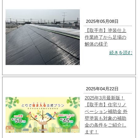
2025年05月08日
【取手市】塗装仕上
作業終了から足場の
解体の様子
続きを読む
2025年04月22日
2025年3月最新版！
【取手市】住宅リノ
ベーション補助金 外
壁塗装も対象の補助
金の条件をご紹介し
ます！