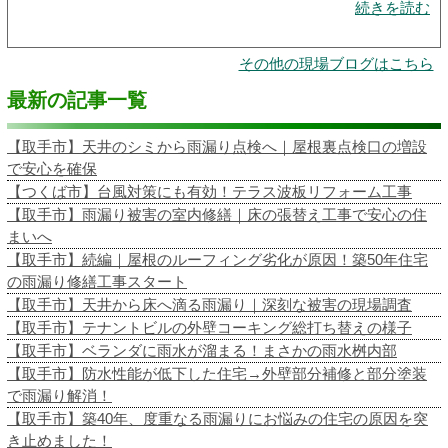
続きを読む
その他の現場ブログはこちら
最新の記事一覧
【取手市】天井のシミから雨漏り点検へ｜屋根裏点検口の増設
で安心を確保
【つくば市】台風対策にも有効！テラス波板リフォーム工事
【取手市】雨漏り被害の室内修繕｜床の張替え工事で安心の住
まいへ
【取手市】続編｜屋根のルーフィング劣化が原因！築50年住宅
の雨漏り修繕工事スタート
【取手市】天井から床へ滴る雨漏り｜深刻な被害の現場調査
【取手市】テナントビルの外壁コーキング総打ち替えの様子
【取手市】ベランダに雨水が溜まる！まさかの雨水桝内部
【取手市】防水性能が低下した住宅→外壁部分補修と部分塗装
で雨漏り解消！
【取手市】築40年、度重なる雨漏りにお悩みの住宅の原因を突
き止めました！