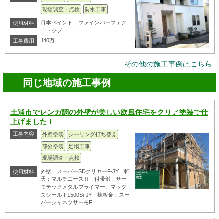
現場調査・点検
防水工事
日本ペイント ファインパーフェク
使用材料
トトップ
140万
工事費用
その他の施工事例はこちら
同じ地域の施工事例
土浦市でレンガ調の外壁が美しい欧風住宅をクリア塗装で仕
上げました！
工事内容
外壁塗装
シーリング打ち替え
部分塗装
足場工事
現場調査・点検
外壁：スーパーSDクリヤーF-JY 軒
使用材料
天：マルチエースⅡ 付帯部：サー
モテックメタルプライマー、マック
スシールド1500Si-JY 棟板金：スー
パーシャネツサーモF