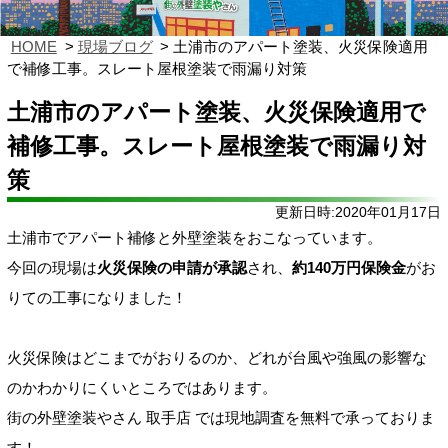
HOME
現場ブログ
土浦市のアパート塗装、火災保険適用
で補修工事。スレート屋根塗装で雨漏り対策
土浦市のアパート塗装、火災保険適用で
補修工事。スレート屋根塗装で雨漏り対
策
更新日時:2020年01月17日
土浦市でアパート補修と外壁塗装をおこなっています。
今回の現場は
火災保険の申請が承認
され、
約140万円保険金
がお
りての工事になりました！
火災保険はどこまでがおりるのか、どれが台風や強風の影響な
のかわかりにくいところではあります。
街の外壁塗装やさん 取手店 では現地調査を無料で承っておりま
す！