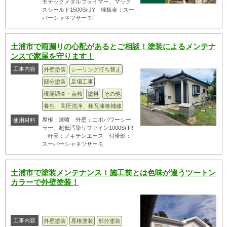
モテックメタルプライマー、マック
スシールド1500Si-JY 棟板金：スー
パーシャネツサーモF
土浦市で雨漏りの心配があるとご相談！塗装によるメンテナ
ンスで家屋を守ります！
工事内容
外壁塗装
シーリング打ち替え
部分塗装
足場工事
現場調査・点検
塗料
その他
養生、高圧洗浄、棟瓦漆喰補修
屋根：漆喰 外壁：エポパワーシー
使用材料
ラー、超低汚染リファイン1000Si-IR
軒天：ノキテンエース 付帯部：
スーパーシャネツサーモ
土浦市で塗装メンテナンス！施工前とは色味が違うツートン
カラーで外壁塗装！
工事内容
外壁塗装
屋根塗装
部分塗装