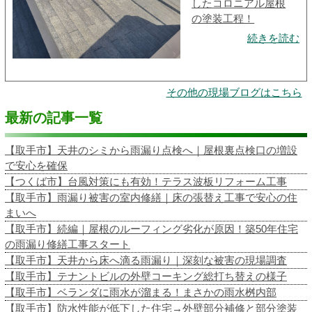
したコロニアル屋根
の塗装工程！
続きを読む
その他の現場ブログはこちら
最新の記事一覧
【取手市】天井のシミから雨漏り点検へ｜屋根裏点検口の増設
で安心を確保
【つくば市】台風対策にも有効！テラス波板リフォーム工事
【取手市】雨漏り被害の室内修繕｜床の張替え工事で安心の住
まいへ
【取手市】続編｜屋根のルーフィング劣化が原因！築50年住宅
の雨漏り修繕工事スタート
【取手市】天井から床へ滴る雨漏り｜深刻な被害の現場調査
【取手市】テナントビルの外壁コーキング総打ち替えの様子
【取手市】ベランダに雨水が溜まる！まさかの雨水桝内部
【取手市】防水性能が低下した住宅→外壁部分補修と部分塗装