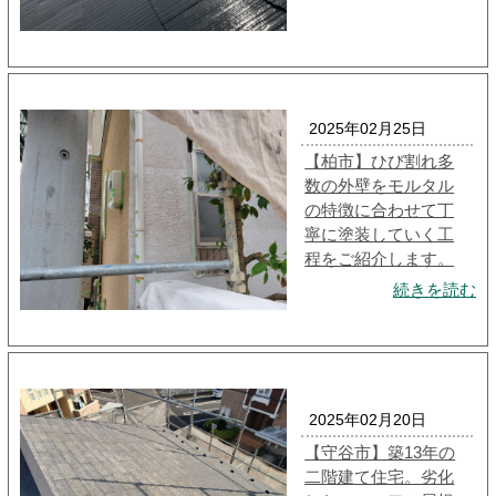
2025年02月25日
【柏市】ひび割れ多
数の外壁をモルタル
の特徴に合わせて丁
寧に塗装していく工
程をご紹介します。
続きを読む
2025年02月20日
【守谷市】築13年の
二階建て住宅。劣化