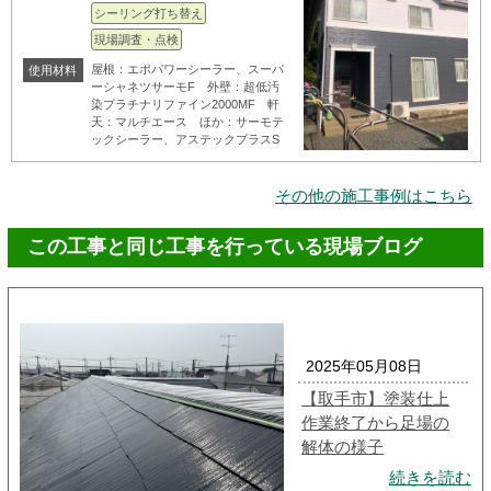
シーリング打ち替え
現場調査・点検
屋根：エポパワーシーラー、スーパ
使用材料
ーシャネツサーモF 外壁：超低汚
染プラチナリファイン2000MF 軒
天：マルチエース ほか：サーモテ
ックシーラー、アステックプラスS
その他の施工事例はこちら
この工事と同じ工事を行っている現場ブログ
2025年05月08日
【取手市】塗装仕上
作業終了から足場の
解体の様子
続きを読む