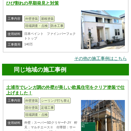
ひび割れの早期発見と対策
工事内容
外壁塗装
屋根塗装
現場調査・点検
防水工事
日本ペイント ファインパーフェク
使用材料
トトップ
140万
工事費用
その他の施工事例はこちら
同じ地域の施工事例
土浦市でレンガ調の外壁が美しい欧風住宅をクリア塗装で仕
上げました！
工事内容
外壁塗装
シーリング打ち替え
部分塗装
足場工事
現場調査・点検
外壁：スーパーSDクリヤーF-JY 軒
使用材料
天：マルチエースⅡ 付帯部：サー