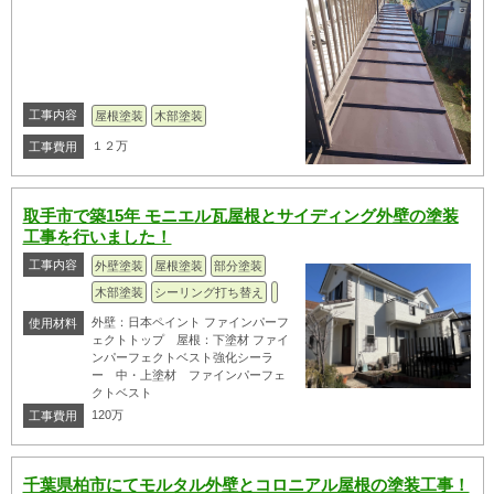
工事内容
屋根塗装
木部塗装
１２万
工事費用
取手市で築15年 モニエル瓦屋根とサイディング外壁の塗装
工事を行いました！
工事内容
外壁塗装
屋根塗装
部分塗装
木部塗装
シーリング打ち替え
外壁：日本ペイント ファインパーフ
使用材料
ェクトトップ 屋根：下塗材 ファイ
ンパーフェクトベスト強化シーラ
ー 中・上塗材 ファインパーフェ
クトベスト
120万
工事費用
千葉県柏市にてモルタル外壁とコロニアル屋根の塗装工事！