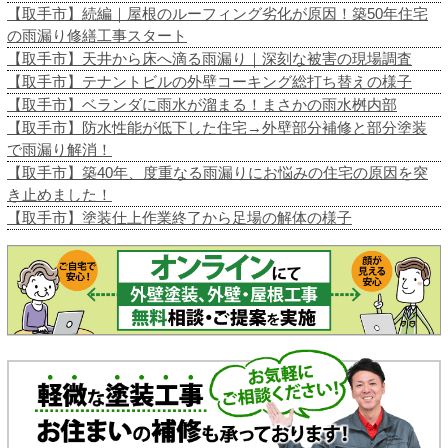
【取手市】続編｜屋根のルーフィング劣化が原因！築50年住宅
の雨漏り修繕工事スタート
【取手市】天井から床へ滴る雨漏り｜深刻な被害の現場調査
【取手市】テナントビルの外壁コーキング総打ち替えの様子
【取手市】ベランダに雨水が溜まる！まさかの雨水桝内部
【取手市】防水性能が低下した住宅→外壁部分補修と部分塗装
で雨漏り解消！
【取手市】築40年、度重なる雨漏りにお悩みの住宅の原因を突
き止めました！
【取手市】塗装仕上作業終了から足場の解体の様子