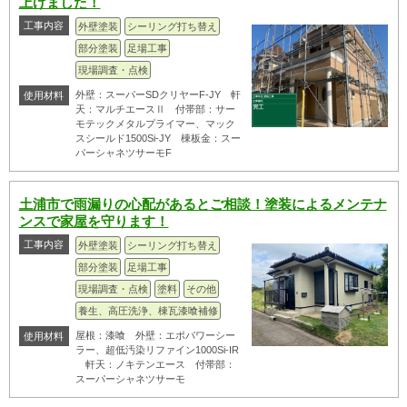
上げました！
工事内容
外壁塗装
シーリング打ち替え
部分塗装
足場工事
現場調査・点検
外壁：スーパーSDクリヤーF-JY 軒
使用材料
天：マルチエースⅡ 付帯部：サー
モテックメタルプライマー、マック
スシールド1500Si-JY 棟板金：スー
パーシャネツサーモF
土浦市で雨漏りの心配があるとご相談！塗装によるメンテナ
ンスで家屋を守ります！
工事内容
外壁塗装
シーリング打ち替え
部分塗装
足場工事
現場調査・点検
塗料
その他
養生、高圧洗浄、棟瓦漆喰補修
屋根：漆喰 外壁：エポパワーシー
使用材料
ラー、超低汚染リファイン1000Si-IR
軒天：ノキテンエース 付帯部：
スーパーシャネツサーモ