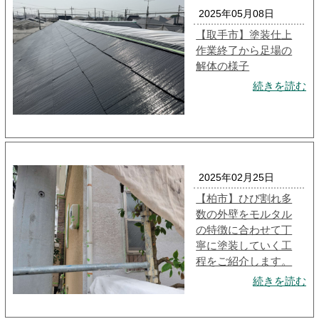
2025年05月08日
【取手市】塗装仕上
作業終了から足場の
解体の様子
続きを読む
2025年02月25日
【柏市】ひび割れ多
数の外壁をモルタル
の特徴に合わせて丁
寧に塗装していく工
程をご紹介します。
続きを読む