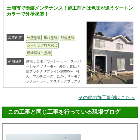
土浦市で塗装メンテナンス！施工前とは色味が違うツートン
カラーで外壁塗装！
工事内容
外壁塗装
屋根塗装
部分塗装
シーリング打ち替え
現場調査・点検
屋根：エポパワーシーラー、スーパ
使用材料
ーシャネツサーモF 外壁：超低汚
染プラチナリファイン2000MF 軒
天：マルチエース ほか：サーモテ
ックシーラー、アステックプラスS
その他の施工事例はこちら
この工事と同じ工事を行っている現場ブログ