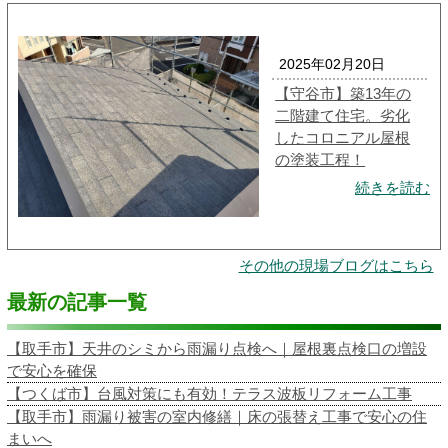
2025年02月20日
【守谷市】築13年の
二階建て住宅。劣化
したコロニアル屋根
の塗装工程！
続きを読む
その他の現場ブログはこちら
最新の記事一覧
【取手市】天井のシミから雨漏り点検へ｜屋根裏点検口の増設
で安心を確保
【つくば市】台風対策にも有効！テラス波板リフォーム工事
【取手市】雨漏り被害の室内修繕｜床の張替え工事で安心の住
まいへ