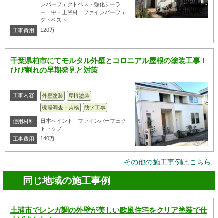
ンパーフェクトベスト強化シーラ
ー 中・上塗材 ファインパーフェ
クトベスト
120万
工事費用
千葉県柏市にてモルタル外壁とコロニアル屋根の塗装工事！
ひび割れの早期発見と対策
工事内容
外壁塗装
屋根塗装
現場調査・点検
防水工事
日本ペイント ファインパーフェク
使用材料
トトップ
140万
工事費用
その他の施工事例はこちら
同じ地域の施工事例
土浦市でレンガ調の外壁が美しい欧風住宅をクリア塗装で仕