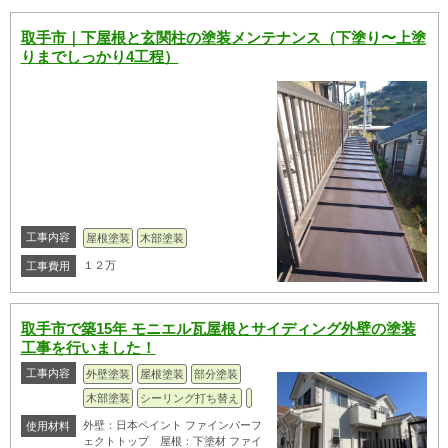
取手市｜下屋根と玄関柱の塗装メンテナンス（下塗り〜上塗
りまでしっかり4工程）
工事内容
屋根塗装
木部塗装
１２万
工事費用
取手市で築15年 モニエル瓦屋根とサイディング外壁の塗装
工事を行いました！
工事内容
外壁塗装
屋根塗装
部分塗装
木部塗装
シーリング打ち替え
外壁：日本ペイント ファインパーフ
使用材料
ェクトトップ 屋根：下塗材 ファイ