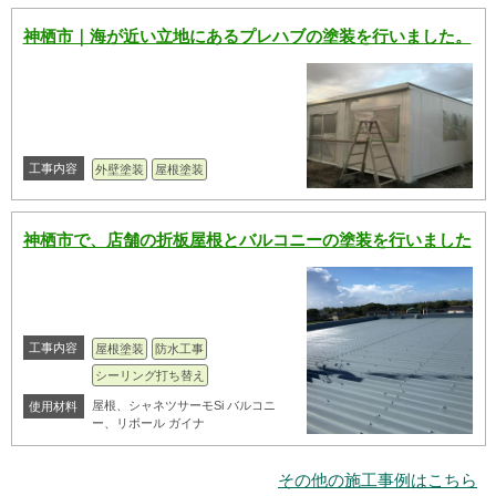
神栖市｜海が近い立地にあるプレハブの塗装を行いました。
工事内容
外壁塗装
屋根塗装
神栖市で、店舗の折板屋根とバルコニーの塗装を行いました
工事内容
屋根塗装
防水工事
シーリング打ち替え
屋根、シャネツサーモSi バルコニ
使用材料
ー、リボール ガイナ
その他の施工事例はこちら