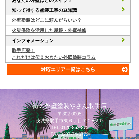
あなたの外壁はどのタイプ？
知って得する塗装工事の豆知識
外壁塗装はどこに頼んだらいい？
火災保険を活用した屋根・外壁補修
インフォメーション
取手店発！
これだけは伝えおきたい外壁塗装コラム
対応エリア一覧はこちら
街の外壁塗装やさん取手店
〒302-0005
茨城県取手市東６丁目７２−２０
TEL:0120-862-879
FAX:0297-74-6773