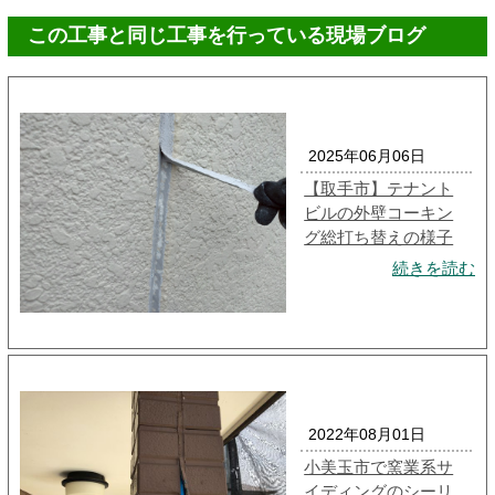
この工事と同じ工事を行っている現場ブログ
2025年06月06日
【取手市】テナント
ビルの外壁コーキン
グ総打ち替えの様子
続きを読む
2022年08月01日
小美玉市で窯業系サ
イディングのシーリ