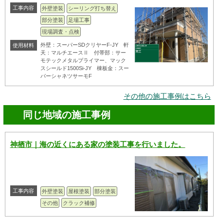
工事内容
外壁塗装
シーリング打ち替え
部分塗装
足場工事
現場調査・点検
外壁：スーパーSDクリヤーF-JY 軒
使用材料
天：マルチエースⅡ 付帯部：サー
モテックメタルプライマー、マック
スシールド1500Si-JY 棟板金：スー
パーシャネツサーモF
その他の施工事例はこちら
同じ地域の施工事例
神栖市｜海の近くにある家の塗装工事を行いました。
工事内容
外壁塗装
屋根塗装
部分塗装
その他
クラック補修