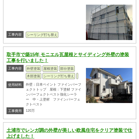
工事内容
シーリング打ち替え
取手市で築15年 モニエル瓦屋根とサイディング外壁の塗装
工事を行いました！
工事内容
外壁塗装
屋根塗装
部分塗装
木部塗装
シーリング打ち替え
外壁：日本ペイント ファインパーフ
使用材料
ェクトトップ 屋根：下塗材 ファイ
ンパーフェクトベスト強化シーラ
ー 中・上塗材 ファインパーフェ
クトベスト
120万
工事費用
土浦市でレンガ調の外壁が美しい欧風住宅をクリア塗装で仕
上げました！