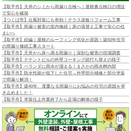
【取手市】天井のシミから雨漏り点検へ｜屋根裏点検口の増設
で安心を確保
【つくば市】台風対策にも有効！テラス波板リフォーム工事
【取手市】雨漏り被害の室内修繕｜床の張替え工事で安心の住
まいへ
【取手市】続編｜屋根のルーフィング劣化が原因！築50年住宅
の雨漏り修繕工事スタート
【取手市】天井から床へ滴る雨漏り｜深刻な被害の現場調査
【取手市】テナントビルの外壁コーキング総打ち替えの様子
【取手市】ベランダに雨水が溜まる！まさかの雨水桝内部
【取手市】防水性能が低下した住宅→外壁部分補修と部分塗装
で雨漏り解消！
【取手市】築40年、度重なる雨漏りにお悩みの住宅の原因を突
き止めました！
【取手市】塗装仕上作業終了から足場の解体の様子