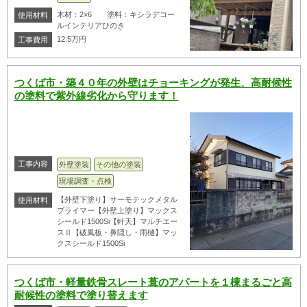
木材：2×6 塗料：キシラデコー
使用材料
ルインテリアひのき
12.5万円
工事費用
つくば市・築４０年の外壁はチョーキングが発生、高耐候性
の塗料で紫外線劣化から守ります！
工事内容
外壁塗装
その他の塗装
現場調査・点検
【外壁下塗り】サーモテックメタル
使用材料
プライマー【外壁上塗り】マックス
シールド1500Si【軒天】マルチエー
スⅡ【破風板・鼻隠し・雨樋】マッ
クスシールド1500Si
つくば市・軽量鉄骨スレート葺のアパートを１棟まるごと高
耐候性の塗料で塗り替えます