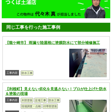
同じ工事を行った施工事例
【龍ケ崎市】 雨漏り陸屋根に塗膜防水にて部分補修施工
工事内容
防水工事
【利根町】見えない劣化を見逃さない！プロが仕上げた防水
＆塗装の現場
工事内容
木部塗装
足場工事
防水工事
現場調査・点検
付帯部塗装