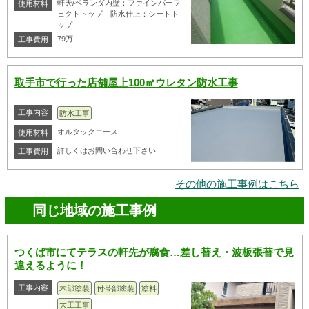
軒天/ベランダ内壁：ファインパーフ
使用材料
ェクトトップ 防水仕上：シートト
ップ
79万
工事費用
取手市で行った店舗屋上100㎡ウレタン防水工事
工事内容
防水工事
オルタックエース
使用材料
詳しくはお問い合わせ下さい
工事費用
その他の施工事例はこちら
同じ地域の施工事例
つくば市にてテラスの軒先が腐食…差し替え・波板張替で見
違えるように！
工事内容
木部塗装
付帯部塗装
塗料
大工工事