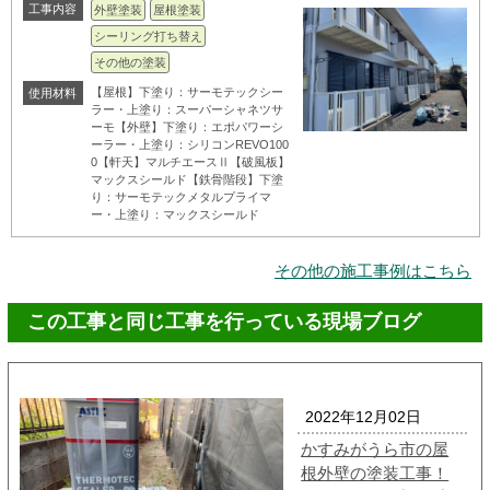
工事内容
外壁塗装
屋根塗装
シーリング打ち替え
その他の塗装
【屋根】下塗り：サーモテックシー
使用材料
ラー・上塗り：スーパーシャネツサ
ーモ【外壁】下塗り：エポパワーシ
ーラー・上塗り：シリコンREVO100
0【軒天】マルチエースⅡ【破風板】
マックスシールド【鉄骨階段】下塗
り：サーモテックメタルプライマ
ー・上塗り：マックスシールド
その他の施工事例はこちら
この工事と同じ工事を行っている現場ブログ
2022年12月02日
かすみがうら市の屋
根外壁の塗装工事！