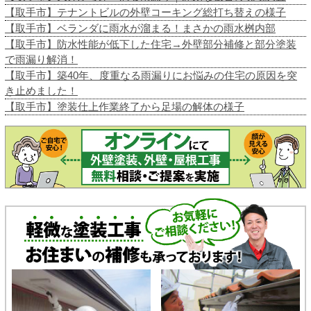
【取手市】テナントビルの外壁コーキング総打ち替えの様子
【取手市】ベランダに雨水が溜まる！まさかの雨水桝内部
【取手市】防水性能が低下した住宅→外壁部分補修と部分塗装
で雨漏り解消！
【取手市】築40年、度重なる雨漏りにお悩みの住宅の原因を突
き止めました！
【取手市】塗装仕上作業終了から足場の解体の様子