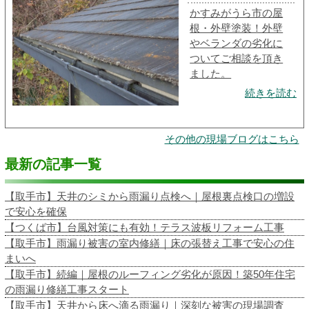
かすみがうら市の屋
根・外壁塗装！外壁
やベランダの劣化に
ついてご相談を頂き
ました。
続きを読む
その他の現場ブログはこちら
最新の記事一覧
【取手市】天井のシミから雨漏り点検へ｜屋根裏点検口の増設
で安心を確保
【つくば市】台風対策にも有効！テラス波板リフォーム工事
【取手市】雨漏り被害の室内修繕｜床の張替え工事で安心の住
まいへ
【取手市】続編｜屋根のルーフィング劣化が原因！築50年住宅
の雨漏り修繕工事スタート
【取手市】天井から床へ滴る雨漏り｜深刻な被害の現場調査