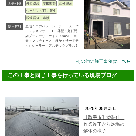
工事内容
外壁塗装
屋根塗装
部分塗装
シーリング打ち替え
現場調査・点検
屋根：エポパワーシーラー、スーパ
使用材料
ーシャネツサーモF 外壁：超低汚
染プラチナリファイン2000MF 軒
天：マルチエース ほか：サーモテ
ックシーラー、アステックプラスS
その他の施工事例はこちら
この工事と同じ工事を行っている現場ブログ
2025年05月08日
【取手市】塗装仕上
作業終了から足場の
解体の様子