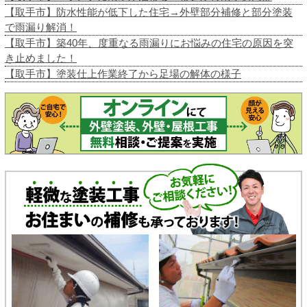
【取手市】防水性能が低下した住宅→外壁部分補修と部分塗装
で雨漏り解消！
【取手市】築40年、度重なる雨漏りにお悩みの住宅の原因を突
き止めました！
【取手市】塗装仕上作業終了から足場の解体の様子