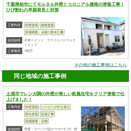
千葉県柏市にてモルタル外壁とコロニアル屋根の塗装工事！
ひび割れの早期発見と対策
工事内容
外壁塗装
屋根塗装
現場調査・点検
防水工事
日本ペイント ファインパーフェク
使用材料
トトップ
140万
工事費用
その他の施工事例はこちら
同じ地域の施工事例
土浦市でレンガ調の外壁が美しい欧風住宅をクリア塗装で仕
上げました！
工事内容
外壁塗装
シーリング打ち替え
部分塗装
足場工事
現場調査・点検
外壁：スーパーSDクリヤーF-JY 軒
使用材料