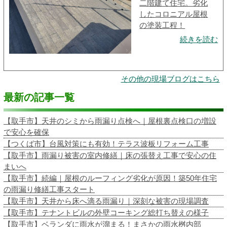
二階建て住宅。劣化
したコロニアル屋根
の塗装工程！
続きを読む
その他の現場ブログはこちら
最新の記事一覧
【取手市】天井のシミから雨漏り点検へ｜屋根裏点検口の増設
で安心を確保
【つくば市】台風対策にも有効！テラス波板リフォーム工事
【取手市】雨漏り被害の室内修繕｜床の張替え工事で安心の住
まいへ
【取手市】続編｜屋根のルーフィング劣化が原因！築50年住宅
の雨漏り修繕工事スタート
【取手市】天井から床へ滴る雨漏り｜深刻な被害の現場調査
【取手市】テナントビルの外壁コーキング総打ち替えの様子
【取手市】ベランダに雨水が溜まる！まさかの雨水桝内部