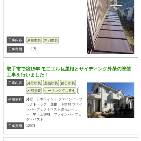
工事内容
屋根塗装
木部塗装
１２万
工事費用
取手市で築15年 モニエル瓦屋根とサイディング外壁の塗装
工事を行いました！
工事内容
外壁塗装
屋根塗装
部分塗装
木部塗装
シーリング打ち替え
外壁：日本ペイント ファインパーフ
使用材料
ェクトトップ 屋根：下塗材 ファイ
ンパーフェクトベスト強化シーラ
ー 中・上塗材 ファインパーフェ
クトベスト
120万
工事費用