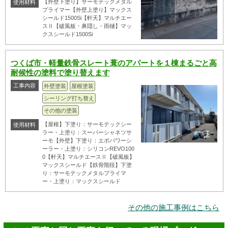
【外壁下塗り】サーモテックメタル
使用材料
プライマー【外壁上塗り】マックス
シールド1500Si【軒天】マルチエー
スⅡ【破風板・鼻隠し・雨樋】マッ
クスシールド1500Si
つくば市・軽量鉄骨スレート葺のアパートを１棟まるごと高
耐候性の塗料で塗り替えます
工事内容
外壁塗装
屋根塗装
シーリング打ち替え
その他の塗装
【屋根】下塗り：サーモテックシー
使用材料
ラー・上塗り：スーパーシャネツサ
ーモ【外壁】下塗り：エポパワーシ
ーラー・上塗り：シリコンREVO100
0【軒天】マルチエースⅡ【破風板】
マックスシールド【鉄骨階段】下塗
り：サーモテックメタルプライマ
ー・上塗り：マックスシールド
その他の施工事例はこちら