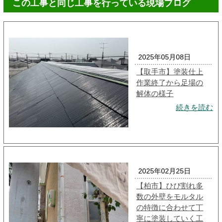
この工事と同じ工事を行っている現場ブログ
2025年05月08日
【取手市】塗装仕上
作業終了から足場の
解体の様子
続きを読む
2025年02月25日
【柏市】ひび割れ多
数の外壁をモルタル
の特徴に合わせて丁
寧に塗装していく工