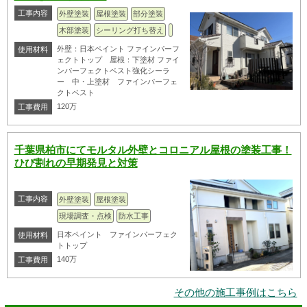
工事内容
外壁塗装
屋根塗装
部分塗装
木部塗装
シーリング打ち替え
外壁：日本ペイント ファインパーフ
使用材料
ェクトトップ 屋根：下塗材 ファイ
ンパーフェクトベスト強化シーラ
ー 中・上塗材 ファインパーフェ
クトベスト
120万
工事費用
千葉県柏市にてモルタル外壁とコロニアル屋根の塗装工事！
ひび割れの早期発見と対策
工事内容
外壁塗装
屋根塗装
現場調査・点検
防水工事
日本ペイント ファインパーフェク
使用材料
トトップ
140万
工事費用
その他の施工事例はこちら