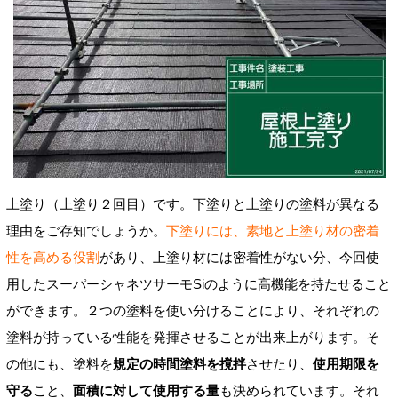
上塗り（上塗り２回目）です。下塗りと上塗りの塗料が異なる
理由をご存知でしょうか。
下塗りには、素地と上塗り材の密着
性を高める役割
があり、上塗り材には密着性がない分、今回使
用したスーパーシャネツサーモSiのように高機能を持たせること
ができます。２つの塗料を使い分けることにより、それぞれの
塗料が持っている
性能を発揮させることが
出来上がります。そ
の他にも、塗料を
規定の時間塗料を撹拌
させたり、
使用期限を
守る
こと、
面積に対して
使用する量
も決められています。それ