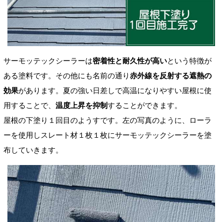
サーモッテックシーラーは
密着性と耐久性が高い
という特徴が
ある塗料です。
その他にも
名前の通り
赤外線を反射する
遮熱の
効果
があります。
夏の強い日差しで高温になりやすい屋根に使
用することで、
温度上昇を抑制
することができます。
屋根の下塗り１回目のようすです。左の写真のように、ローラ
ーを使用しスレート材１枚１枚にサーモッテックシーラーを
塗
布していきます。