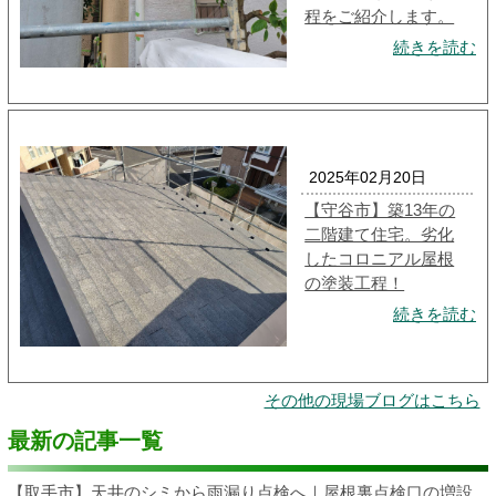
程をご紹介します。
続きを読む
2025年02月20日
【守谷市】築13年の
二階建て住宅。劣化
したコロニアル屋根
の塗装工程！
続きを読む
その他の現場ブログはこちら
最新の記事一覧
【取手市】天井のシミから雨漏り点検へ｜屋根裏点検口の増設