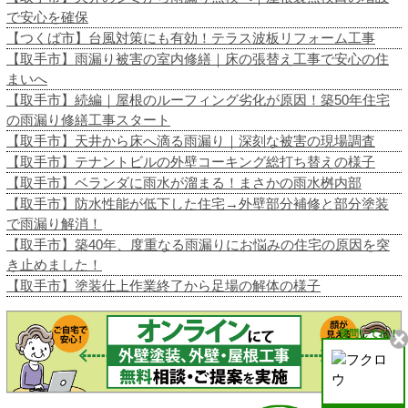
で安心を確保
【つくば市】台風対策にも有効！テラス波板リフォーム工事
【取手市】雨漏り被害の室内修繕｜床の張替え工事で安心の住
まいへ
【取手市】続編｜屋根のルーフィング劣化が原因！築50年住宅
の雨漏り修繕工事スタート
【取手市】天井から床へ滴る雨漏り｜深刻な被害の現場調査
【取手市】テナントビルの外壁コーキング総打ち替えの様子
【取手市】ベランダに雨水が溜まる！まさかの雨水桝内部
【取手市】防水性能が低下した住宅→外壁部分補修と部分塗装
で雨漏り解消！
【取手市】築40年、度重なる雨漏りにお悩みの住宅の原因を突
き止めました！
【取手市】塗装仕上作業終了から足場の解体の様子
質問してね！