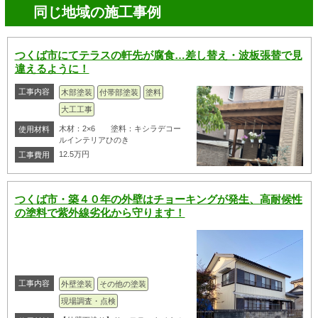
同じ地域の施工事例
つくば市にてテラスの軒先が腐食…差し替え・波板張替で見
違えるように！
工事内容
木部塗装
付帯部塗装
塗料
大工工事
木材：2×6 塗料：キシラデコー
使用材料
ルインテリアひのき
12.5万円
工事費用
つくば市・築４０年の外壁はチョーキングが発生、高耐候性
の塗料で紫外線劣化から守ります！
工事内容
外壁塗装
その他の塗装
現場調査・点検