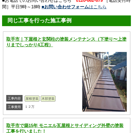
■お電話でのお問い合わせはこちら
0120-862-879
［電話受付時
間］平日9時～18時
■お問い合わせフォーム
はこちら
同じ工事を行った施工事例
取手市｜下屋根と玄関柱の塗装メンテナンス（下塗り〜上塗
りまでしっかり4工程）
工事内容
屋根塗装
木部塗装
１２万
工事費用
取手市で築15年 モニエル瓦屋根とサイディング外壁の塗装
工事を行いました！