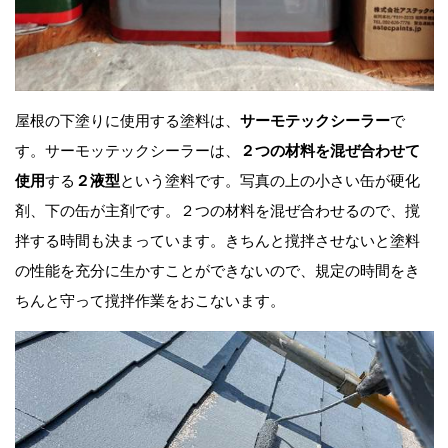
屋根の下塗りに使用する塗料は、
サーモテックシーラー
で
す。サーモッテックシーラーは、
２つの材料を混ぜ合わせて
使用
する
２液型
という塗料です。写真の上の小さい缶が硬化
剤、下の缶が主剤です。２つの材料を混ぜ合わせるので、撹
拌する時間も決まっています。きちんと撹拌させないと塗料
の性能を充分に生かすことができないので、規定の時間をき
ちんと守って撹拌作業をおこないます。