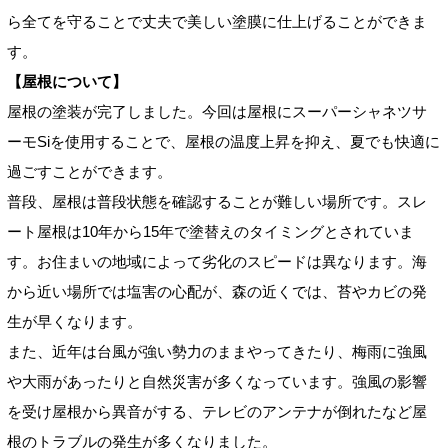
ら全てを守ることで
丈夫で美しい塗膜に仕上げることができま
す。
【屋根について
】
屋根の塗装が完了しました。今回は屋根にスーパーシャネツサ
ーモSiを使用することで、屋根の温度上昇を抑え、夏でも快適に
過ごすことができます。
普段、
屋根は普段状態を確認することが難しい場所です。スレ
ート屋根は10年から15年で塗替えのタイミングとされていま
す。お住まいの地域によって劣化のスピードは異なります。海
から近い場所では塩害の心配が、森の近くでは、苔やカビの発
生が早くなります。
また、
近年は台風が強い勢力のままやってきたり、梅雨に強風
や
大雨があったりと自然災害が多くなっています。
強風の影響
を受け
屋根から異音がする、テレビのアンテナが倒れた
など屋
根のトラブルの発生が多くなりました。