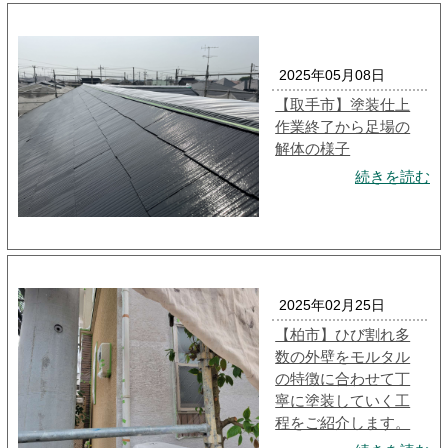
2025年05月08日
【取手市】塗装仕上
作業終了から足場の
解体の様子
続きを読む
2025年02月25日
【柏市】ひび割れ多
数の外壁をモルタル
の特徴に合わせて丁
寧に塗装していく工
程をご紹介します。