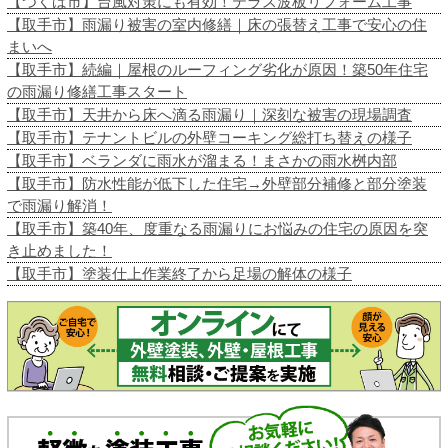
【つくば市】台風対策にも有効！テラス波板リフォーム工事
【取手市】雨漏り被害の室内修繕｜床の張替え工事で安心の住
まいへ
【取手市】続編｜屋根のルーフィング劣化が原因！築50年住宅
の雨漏り修繕工事スタート
【取手市】天井から床へ滴る雨漏り｜深刻な被害の現場調査
【取手市】テナントビルの外壁コーキング総打ち替えの様子
【取手市】ベランダに雨水が溜まる！まさかの雨水桝内部
【取手市】防水性能が低下した住宅→外壁部分補修と部分塗装
で雨漏り解消！
【取手市】築40年、度重なる雨漏りにお悩みの住宅の原因を突
き止めました！
【取手市】塗装仕上作業終了から足場の解体の様子