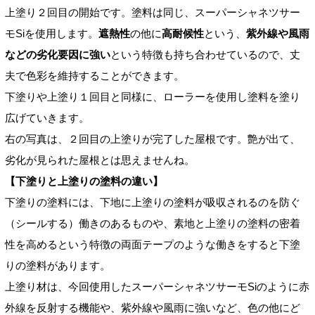
上塗り２回目の開始です。塗料は同じ、スーパーシャネツサー
モSiを使用します。
遮熱性
の他に
高耐候性
という、
紫外線や風雨
などの劣化要因に強い
という特徴も持ち合わせているので、
丈
夫で
色彩を維持することができます。
下塗りや上塗り１回目と同様に、ローラーを使用し塗料を塗り
広げていきます。
右の写真は、２回目の上塗りが完了した屋根です。艶が出て、
劣化が見られた屋根とは思えませんね。
【下塗りと
上塗りの塗料の違い
】
下塗りの塗料には、下地に上塗りの塗料が吸収されるのを防ぐ
（シールする
）働きのあるものや、素地と上塗りの塗料の密着
性を高めるという特徴の
両面テープのような働きをすると下塗
りの塗料があります。
上塗り材は、今回使用した
スーパーシャネツサーモSiのように赤
外線を反射する機能や、
紫外線や風雨に強いなど、色の他に
ど