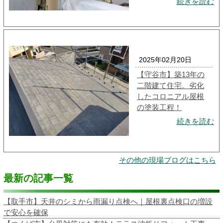
続きを読む
2025年02月20日
【守谷市】築13年の
二階建て住宅。劣化
したコロニアル屋根
の塗装工程！
続きを読む
その他の現場ブログはこちら
最新の記事一覧
【取手市】天井のシミから雨漏り点検へ｜屋根裏点検口の増設
で安心を確保