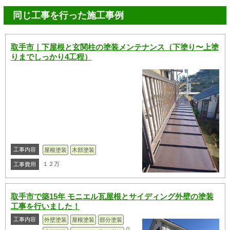
同じ工事を行った施工事例
取手市｜下屋根と玄関柱の塗装メンテナンス（下塗り〜上塗
りまでしっかり4工程）
工事内容
屋根塗装
木部塗装
１２万
工事費用
取手市で築15年 モニエル瓦屋根とサイディング外壁の塗装
工事を行いました！
工事内容
外壁塗装
屋根塗装
部分塗装