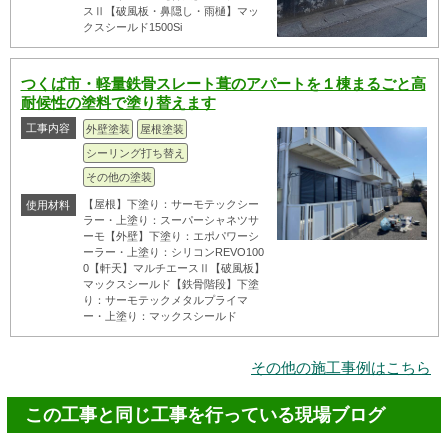
スⅡ【破風板・鼻隠し・雨樋】マッ
クスシールド1500Si
つくば市・軽量鉄骨スレート葺のアパートを１棟まるごと高
耐候性の塗料で塗り替えます
工事内容
外壁塗装
屋根塗装
シーリング打ち替え
その他の塗装
【屋根】下塗り：サーモテックシー
使用材料
ラー・上塗り：スーパーシャネツサ
ーモ【外壁】下塗り：エポパワーシ
ーラー・上塗り：シリコンREVO100
0【軒天】マルチエースⅡ【破風板】
マックスシールド【鉄骨階段】下塗
り：サーモテックメタルプライマ
ー・上塗り：マックスシールド
その他の施工事例はこちら
この工事と同じ工事を行っている現場ブログ