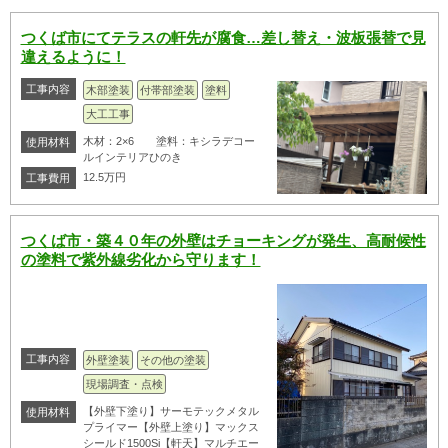
つくば市にてテラスの軒先が腐食…差し替え・波板張替で見
違えるように！
工事内容
木部塗装
付帯部塗装
塗料
大工工事
木材：2×6 塗料：キシラデコー
使用材料
ルインテリアひのき
12.5万円
工事費用
つくば市・築４０年の外壁はチョーキングが発生、高耐候性
の塗料で紫外線劣化から守ります！
工事内容
外壁塗装
その他の塗装
現場調査・点検
【外壁下塗り】サーモテックメタル
使用材料
プライマー【外壁上塗り】マックス
シールド1500Si【軒天】マルチエー