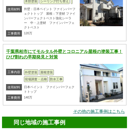
木部塗装
シーリング打ち替え
外壁：日本ペイント ファインパーフ
使用材料
ェクトトップ 屋根：下塗材 ファイ
ンパーフェクトベスト強化シーラ
ー 中・上塗材 ファインパーフェ
クトベスト
120万
工事費用
千葉県柏市にてモルタル外壁とコロニアル屋根の塗装工事！
ひび割れの早期発見と対策
工事内容
外壁塗装
屋根塗装
現場調査・点検
防水工事
日本ペイント ファインパーフェク
使用材料
トトップ
140万
工事費用
その他の施工事例はこちら
同じ地域の施工事例