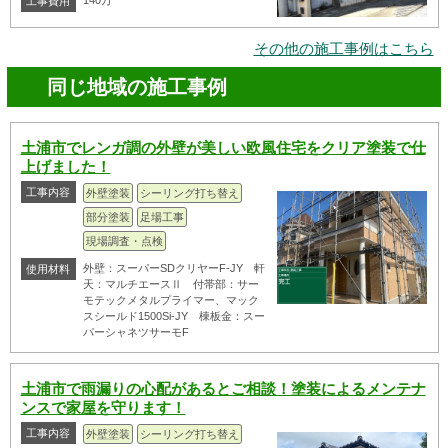
140万
工事費用
その他の施工事例はこちら
同じ地域の施工事例
土浦市でレンガ調の外壁が美しい欧風住宅をクリア塗装で仕
上げました！
工事内容
外壁塗装
シーリング打ち替え
部分塗装
足場工事
現場調査・点検
外壁：スーパーSDクリヤーF-JY 軒
使用材料
天：マルチエースⅡ 付帯部：サー
モテックメタルプライマー、マック
スシールド1500Si-JY 棟板金：スー
パーシャネツサーモF
土浦市で雨漏りの心配があるとご相談！塗装によるメンテナ
ンスで家屋を守ります！
工事内容
外壁塗装
シーリング打ち替え