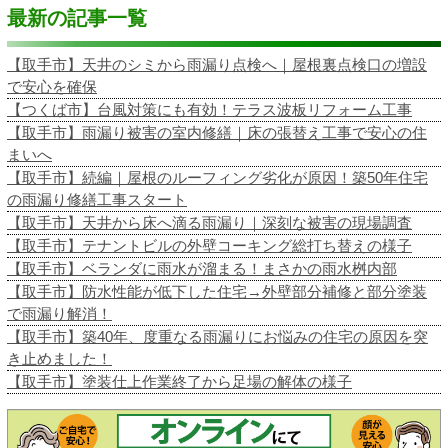
最新の記事一覧
【取手市】天井のシミから雨漏り点検へ｜屋根裏点検口の増設
で安心を確保
【つくば市】台風対策にも有効！テラス波板リフォーム工事
【取手市】雨漏り被害の室内修繕｜床の張替え工事で安心の住
まいへ
【取手市】続編｜屋根のルーフィング劣化が原因！築50年住宅
の雨漏り修繕工事スタート
【取手市】天井から床へ滴る雨漏り｜深刻な被害の現場調査
【取手市】テナントビルの外壁コーキング総打ち替えの様子
【取手市】ベランダに雨水が溜まる！まさかの雨水桝内部
【取手市】防水性能が低下した住宅→外壁部分補修と部分塗装
で雨漏り解消！
【取手市】築40年、度重なる雨漏りにお悩みの住宅の原因を突
き止めました！
【取手市】塗装仕上作業終了から足場の解体の様子