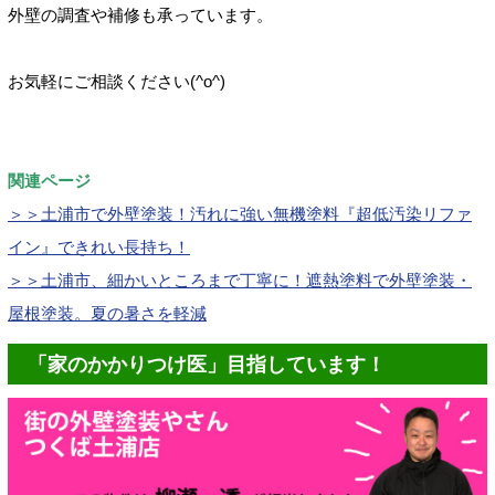
外壁の調査や補修も承っています。
お気軽にご相談ください(^o^)
関連ページ
＞＞土浦市で外壁塗装！汚れに強い無機塗料『超低汚染リファ
イン』できれい長持ち！
＞＞土浦市、細かいところまで丁寧に！遮熱塗料で外壁塗装・
屋根塗装。夏の暑さを軽減
「家のかかりつけ医」目指しています！