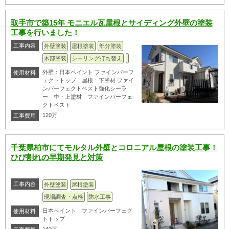
取手市で築15年 モニエル瓦屋根とサイディング外壁の塗装
工事を行いました！
工事内容
外壁塗装
屋根塗装
部分塗装
木部塗装
シーリング打ち替え
外壁：日本ペイント ファインパーフ
使用材料
ェクトトップ 屋根：下塗材 ファイ
ンパーフェクトベスト強化シーラ
ー 中・上塗材 ファインパーフェ
クトベスト
120万
工事費用
千葉県柏市にてモルタル外壁とコロニアル屋根の塗装工事！
ひび割れの早期発見と対策
工事内容
外壁塗装
屋根塗装
現場調査・点検
防水工事
日本ペイント ファインパーフェク
使用材料
トトップ