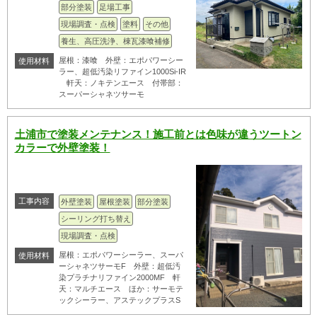
部分塗装
足場工事
現場調査・点検
塗料
その他
養生、高圧洗浄、棟瓦漆喰補修
屋根：漆喰 外壁：エポパワーシー
使用材料
ラー、超低汚染リファイン1000Si-IR
軒天：ノキテンエース 付帯部：
スーパーシャネツサーモ
土浦市で塗装メンテナンス！施工前とは色味が違うツートン
カラーで外壁塗装！
工事内容
外壁塗装
屋根塗装
部分塗装
シーリング打ち替え
現場調査・点検
屋根：エポパワーシーラー、スーパ
使用材料
ーシャネツサーモF 外壁：超低汚
染プラチナリファイン2000MF 軒
天：マルチエース ほか：サーモテ
ックシーラー、アステックプラスS