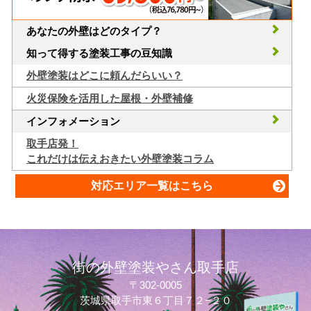
あなたの外壁はどのタイプ？
知って得する塗装工事の豆知識
外壁塗装はどこに頼んだらいい？
火災保険を活用した屋根・外壁補修
インフォメーション
取手店発！
これだけは伝えおきたい外壁塗装コラム
対応エリア一覧はこちら
街の外壁塗装やさん取手店
〒302-0005
茨城県取手市東６丁目７２−２０