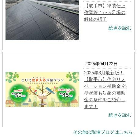
【取手市】塗装仕上
作業終了から足場の
解体の様子
続きを読む
2025年04月22日
2025年3月最新版！
【取手市】住宅リノ
ベーション補助金 外
壁塗装も対象の補助
金の条件をご紹介し
ます！
続きを読む
その他の現場ブログはこちら