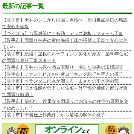
最新の記事一覧
【取手市】天井のシミから雨漏り点検へ｜屋根裏点検口の増設
で安心を確保
【つくば市】台風対策にも有効！テラス波板リフォーム工事
【取手市】雨漏り被害の室内修繕｜床の張替え工事で安心の住
まいへ
【取手市】続編｜屋根のルーフィング劣化が原因！築50年住宅
の雨漏り修繕工事スタート
【取手市】天井から床へ滴る雨漏り｜深刻な被害の現場調査
【取手市】テナントビルの外壁コーキング総打ち替えの様子
【取手市】ベランダに雨水が溜まる！まさかの雨水桝内部
【取手市】防水性能が低下した住宅→外壁部分補修と部分塗装
で雨漏り解消！
【取手市】築40年、度重なる雨漏りにお悩みの住宅の原因を突
き止めました！
【取手市】塗装仕上作業終了から足場の解体の様子