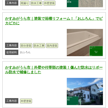
工事内容
雨漏り
防水工事
外壁塗装
かすみがうら市｜塗装で浴槽リフォーム！「おふろん」でピ
カピカに
工事内容
部分塗装
防水工事
室内塗装
おふろん
使用材料
かすみがうら市｜外壁や付帯部の塗装！傷んだ防水はリボー
ル防水で補修しました
工事内容
外壁塗装