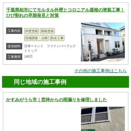
千葉県柏市にてモルタル外壁とコロニアル屋根の塗装工事！
ひび割れの早期発見と対策
工事内容
外壁塗装
屋根塗装
現場調査・点検
防水工事
日本ペイント ファインパーフェク
使用材料
トトップ
140万
工事費用
その他の施工事例はこちら
同じ地域の施工事例
かすみがうら市｜窓枠からの雨漏りを修理しました