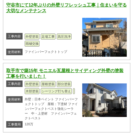
守谷市にて12年ぶりの外壁リフレッシュ工事｜住まいを守る
大切なメンテナンス
工事内容
外壁塗装
足場工事
高圧洗浄
雨樋交換
ファインパーフェクトトップ
使用材料
取手市で築15年 モニエル瓦屋根とサイディング外壁の塗装
工事を行いました！
工事内容
外壁塗装
屋根塗装
部分塗装
木部塗装
シーリング打ち替え
外壁：日本ペイント ファインパーフ
使用材料
ェクトトップ 屋根：下塗材 ファイ
ンパーフェクトベスト強化シーラ
ー 中・上塗材 ファインパーフェ
クトベスト
120万
工事費用