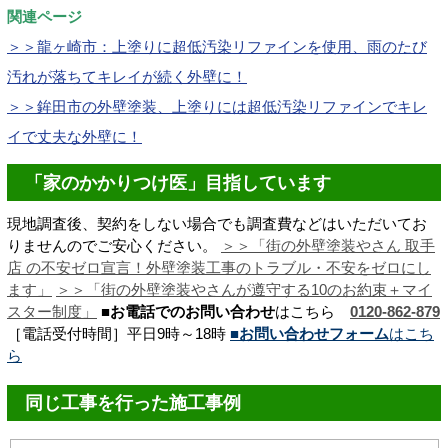
関連ページ
＞＞龍ヶ崎市：上塗りに超低汚染リファインを使用、雨のたび
汚れが落ちてキレイが続く外壁に！
＞＞鉾田市の外壁塗装、上塗りには超低汚染リファインでキレ
イで丈夫な外壁に！
「家のかかりつけ医」目指しています
現地調査後、契約をしない場合でも調査費などはいただいてお
りませんのでご安心ください。
＞＞「街の外壁塗装やさん 取手
店 の不安ゼロ宣言！
外壁塗装工事のトラブル・不安をゼロにし
ます
」
＞＞「街の外壁塗装やさんが遵守する10のお約束＋マイ
スター制度」
■お電話でのお問い合わせ
はこちら
0120-862-879
［電話受付時間］平日9時～18時
■お問い合わせフォーム
はこち
ら
同じ工事を行った施工事例