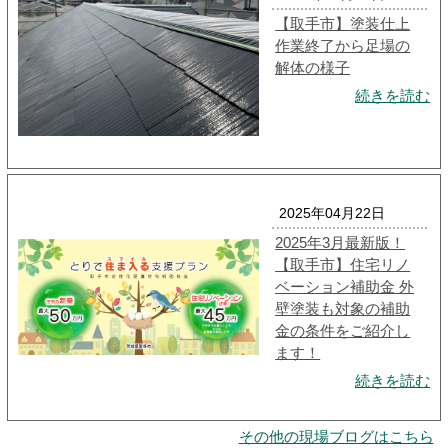
【取手市】塗装仕上
作業終了から足場の
解体の様子
続きを読む
2025年04月22日
2025年3月最新版！
【取手市】住宅リノ
ベーション補助金 外
壁塗装も対象の補助
金の条件をご紹介し
ます！
続きを読む
その他の現場ブログはこちら