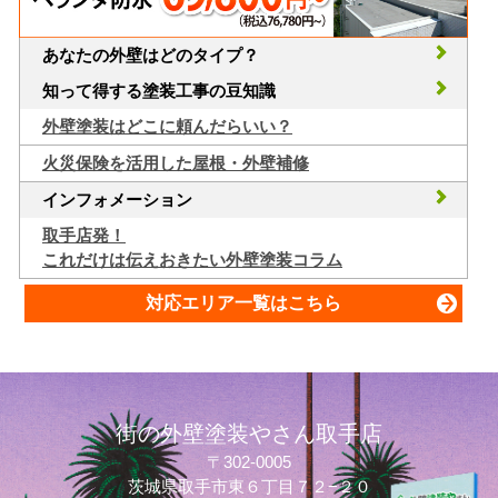
あなたの外壁はどのタイプ？
知って得する塗装工事の豆知識
外壁塗装はどこに頼んだらいい？
火災保険を活用した屋根・外壁補修
インフォメーション
取手店発！
これだけは伝えおきたい外壁塗装コラム
対応エリア一覧はこちら
街の外壁塗装やさん取手店
〒302-0005
茨城県取手市東６丁目７２−２０