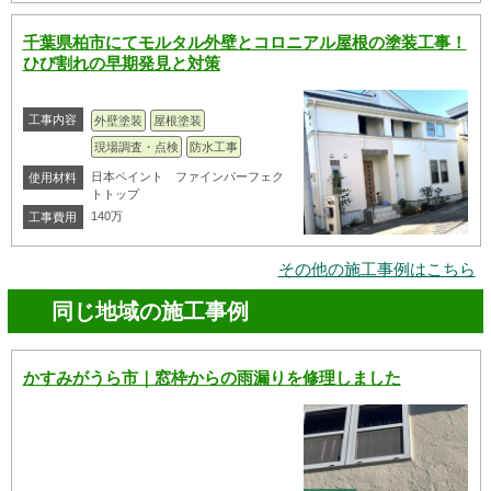
千葉県柏市にてモルタル外壁とコロニアル屋根の塗装工事！
ひび割れの早期発見と対策
工事内容
外壁塗装
屋根塗装
現場調査・点検
防水工事
日本ペイント ファインパーフェク
使用材料
トトップ
140万
工事費用
その他の施工事例はこちら
同じ地域の施工事例
かすみがうら市｜窓枠からの雨漏りを修理しました