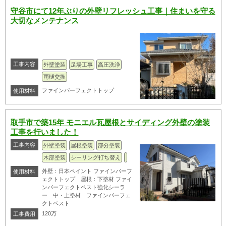
守谷市にて12年ぶりの外壁リフレッシュ工事｜住まいを守る
大切なメンテナンス
工事内容
外壁塗装
足場工事
高圧洗浄
雨樋交換
ファインパーフェクトトップ
使用材料
取手市で築15年 モニエル瓦屋根とサイディング外壁の塗装
工事を行いました！
工事内容
外壁塗装
屋根塗装
部分塗装
木部塗装
シーリング打ち替え
外壁：日本ペイント ファインパーフ
使用材料
ェクトトップ 屋根：下塗材 ファイ
ンパーフェクトベスト強化シーラ
ー 中・上塗材 ファインパーフェ
クトベスト
120万
工事費用