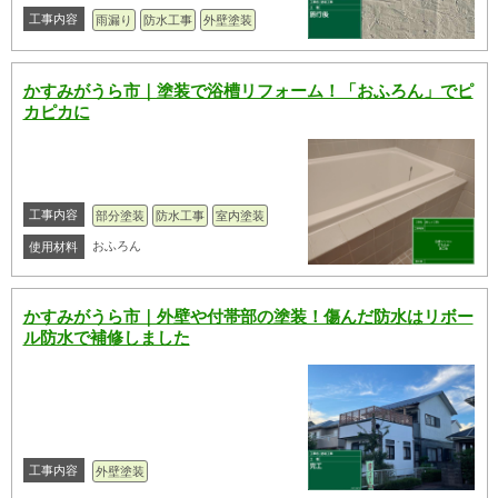
工事内容
雨漏り
防水工事
外壁塗装
かすみがうら市｜塗装で浴槽リフォーム！「おふろん」でピ
カピカに
工事内容
部分塗装
防水工事
室内塗装
おふろん
使用材料
かすみがうら市｜外壁や付帯部の塗装！傷んだ防水はリボー
ル防水で補修しました
工事内容
外壁塗装