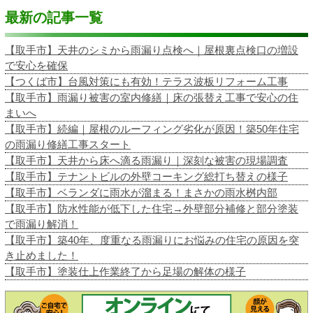
最新の記事一覧
【取手市】天井のシミから雨漏り点検へ｜屋根裏点検口の増設
で安心を確保
【つくば市】台風対策にも有効！テラス波板リフォーム工事
【取手市】雨漏り被害の室内修繕｜床の張替え工事で安心の住
まいへ
【取手市】続編｜屋根のルーフィング劣化が原因！築50年住宅
の雨漏り修繕工事スタート
【取手市】天井から床へ滴る雨漏り｜深刻な被害の現場調査
【取手市】テナントビルの外壁コーキング総打ち替えの様子
【取手市】ベランダに雨水が溜まる！まさかの雨水桝内部
【取手市】防水性能が低下した住宅→外壁部分補修と部分塗装
で雨漏り解消！
【取手市】築40年、度重なる雨漏りにお悩みの住宅の原因を突
き止めました！
【取手市】塗装仕上作業終了から足場の解体の様子