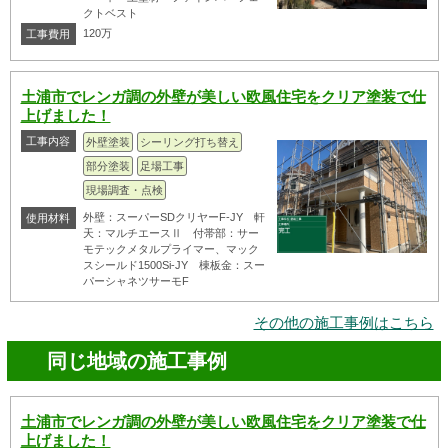
クトベスト
120万
工事費用
土浦市でレンガ調の外壁が美しい欧風住宅をクリア塗装で仕
上げました！
工事内容
外壁塗装
シーリング打ち替え
部分塗装
足場工事
現場調査・点検
外壁：スーパーSDクリヤーF-JY 軒
使用材料
天：マルチエースⅡ 付帯部：サー
モテックメタルプライマー、マック
スシールド1500Si-JY 棟板金：スー
パーシャネツサーモF
その他の施工事例はこちら
同じ地域の施工事例
土浦市でレンガ調の外壁が美しい欧風住宅をクリア塗装で仕
上げました！