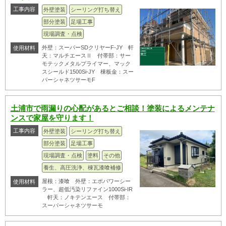
工事内容
外壁塗装
シーリング打ち替え
部分塗装
足場工事
現場調査・点検
外壁：スーパーSDクリヤーF-JY 軒
使用材料
天：マルチエースⅡ 付帯部：サー
モテックメタルプライマー、マック
スシールド1500Si-JY 棟板金：スー
パーシャネツサーモF
土浦市で雨漏りの心配があるとご相談！塗装によるメンテナ
ンスで家屋を守ります！
工事内容
外壁塗装
シーリング打ち替え
部分塗装
足場工事
現場調査・点検
塗料
その他
養生、高圧洗浄、棟瓦漆喰補修
屋根：漆喰 外壁：エポパワーシー
使用材料
ラー、超低汚染リファイン1000Si-IR
軒天：ノキテンエース 付帯部：
スーパーシャネツサーモ