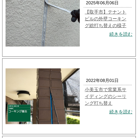
2025年06月06日
【取手市】テナント
ビルの外壁コーキン
グ総打ち替えの様子
続きを読む
2022年08月01日
小美玉市で窯業系サ
イディングのシーリ
ング打ち替え
続きを読む