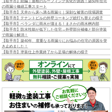
【取手市】続編｜屋根のルーフィング劣化が原因！築50年住宅
の雨漏り修繕工事スタート
【取手市】天井から床へ滴る雨漏り｜深刻な被害の現場調査
【取手市】テナントビルの外壁コーキング総打ち替えの様子
【取手市】ベランダに雨水が溜まる！まさかの雨水桝内部
【取手市】防水性能が低下した住宅→外壁部分補修と部分塗装
で雨漏り解消！
【取手市】築40年、度重なる雨漏りにお悩みの住宅の原因を突
き止めました！
【取手市】塗装仕上作業終了から足場の解体の様子