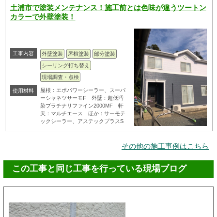
土浦市で塗装メンテナンス！施工前とは色味が違うツートン
カラーで外壁塗装！
工事内容
外壁塗装
屋根塗装
部分塗装
シーリング打ち替え
現場調査・点検
屋根：エポパワーシーラー、スーパ
使用材料
ーシャネツサーモF 外壁：超低汚
染プラチナリファイン2000MF 軒
天：マルチエース ほか：サーモテ
ックシーラー、アステックプラスS
その他の施工事例はこちら
この工事と同じ工事を行っている現場ブログ