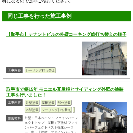
料になるので是非ご検討ください。
同じ工事を行った施工事例
【取手市】テナントビルの外壁コーキング総打ち替えの様子
工事内容
シーリング打ち替え
取手市で築15年 モニエル瓦屋根とサイディング外壁の塗装
工事を行いました！
工事内容
外壁塗装
屋根塗装
部分塗装
木部塗装
シーリング打ち替え
外壁：日本ペイント ファインパーフ
使用材料
ェクトトップ 屋根：下塗材 ファイ
ンパーフェクトベスト強化シーラ
ー 中・上塗材 ファインパーフェ