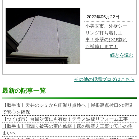
2022年06月22日
小美玉市、外壁シー
リング打ち増し工
事！外壁のひび割れ
も補修します！
続きを読む
その他の現場ブログはこちら
最新の記事一覧
【取手市】天井のシミから雨漏り点検へ｜屋根裏点検口の増設
で安心を確保
【つくば市】台風対策にも有効！テラス波板リフォーム工事
【取手市】雨漏り被害の室内修繕｜床の張替え工事で安心の住
まいへ