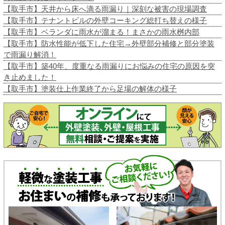
【取手市】天井から床へ滴る雨漏り｜深刻な被害の現場調査
【取手市】テナントビルの外壁コーキング総打ち替えの様子
【取手市】ベランダに雨水が溜まる！まさかの雨水桝内部
【取手市】防水性能が低下した住宅→外壁部分補修と部分塗装
で雨漏り解消！
【取手市】築40年、度重なる雨漏りにお悩みの住宅の原因を突
き止めました！
【取手市】塗装仕上作業終了から足場の解体の様子