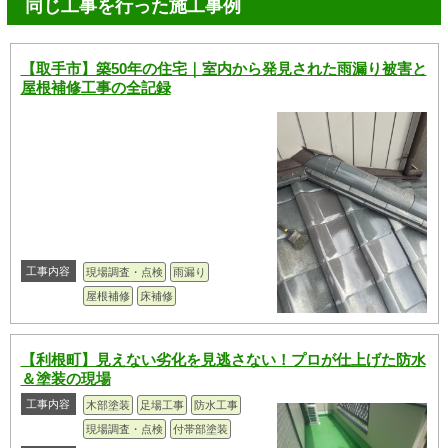
同じ工事を行った施工事例
【取手市】築50年の住宅｜室内から発見された雨漏り被害と
屋根補修工事の全記録
工事内容
現場調査・点検
雨漏り
屋根補修
床補修
【利根町】見えない劣化を見逃さない！プロが仕上げた防水
＆塗装の現場
工事内容
木部塗装
足場工事
防水工事
現場調査・点検
付帯部塗装