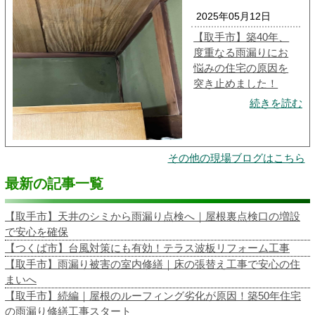
2025年05月12日
【取手市】築40年、
度重なる雨漏りにお
悩みの住宅の原因を
突き止めました！
続きを読む
その他の現場ブログはこちら
最新の記事一覧
【取手市】天井のシミから雨漏り点検へ｜屋根裏点検口の増設
で安心を確保
【つくば市】台風対策にも有効！テラス波板リフォーム工事
【取手市】雨漏り被害の室内修繕｜床の張替え工事で安心の住
まいへ
【取手市】続編｜屋根のルーフィング劣化が原因！築50年住宅
の雨漏り修繕工事スタート