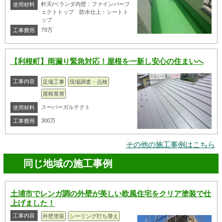
軒天/ベランダ内壁：ファインパーフ
使用材料
ェクトトップ 防水仕上：シートト
ップ
79万
工事費用
【利根町】雨漏り緊急対応！屋根を一新し安心の住まいへ
工事内容
足場工事
現場調査・点検
屋根葺替
スーパーガルテクト
使用材料
300万
工事費用
その他の施工事例はこちら
同じ地域の施工事例
土浦市でレンガ調の外壁が美しい欧風住宅をクリア塗装で仕
上げました！
工事内容
外壁塗装
シーリング打ち替え