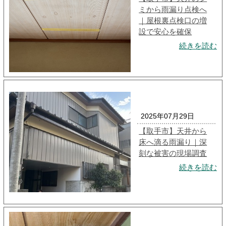
ミから雨漏り点検へ
｜屋根裏点検口の増
設で安心を確保
続きを読む
2025年07月29日
【取手市】天井から
床へ滴る雨漏り｜深
刻な被害の現場調査
続きを読む