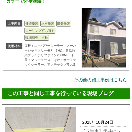
カラーで外壁塗装！
工事内容
外壁塗装
屋根塗装
部分塗装
シーリング打ち替え
現場調査・点検
屋根：エポパワーシーラー、スーパ
使用材料
ーシャネツサーモF 外壁：超低汚
染プラチナリファイン2000MF 軒
天：マルチエース ほか：サーモテ
ックシーラー、アステックプラスS
その他の施工事例はこちら
この工事と同じ工事を行っている現場ブログ
2025年10月24日
【取手市】天井のシ