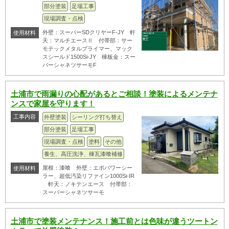
部分塗装
足場工事
現場調査・点検
外壁：スーパーSDクリヤーF-JY 軒
使用材料
天：マルチエースⅡ 付帯部：サー
モテックメタルプライマー、マック
スシールド1500Si-JY 棟板金：スー
パーシャネツサーモF
土浦市で雨漏りの心配があるとご相談！塗装によるメンテナ
ンスで家屋を守ります！
工事内容
外壁塗装
シーリング打ち替え
部分塗装
足場工事
現場調査・点検
塗料
その他
養生、高圧洗浄、棟瓦漆喰補修
屋根：漆喰 外壁：エポパワーシー
使用材料
ラー、超低汚染リファイン1000Si-IR
軒天：ノキテンエース 付帯部：
スーパーシャネツサーモ
土浦市で塗装メンテナンス！施工前とは色味が違うツートン