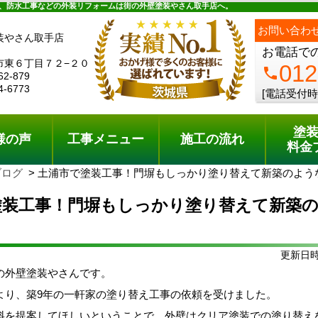
ュー
施工の流れ
会社概要
料金プラン
無料点検
、防水工事などの外装リフォームは街の外壁塗装やさん取手店へ。
お問い合わ
装やさん取手店
お電話で
市東６丁目７２−２０
012
phone
62-879
4-6773
[電話受付時
塗
様の声
工事メニュー
施工の流れ
料金
ブログ
土浦市で塗装工事！門塀もしっかり塗り替えて新築のよう
塗装工事！門塀もしっかり塗り替えて新築
更新日時:
の外壁塗装やさんです。
より、築9年の一軒家の塗り替え工事の依頼を受けました。
料を提案してほしいということで、外壁はクリア塗装での塗り替え