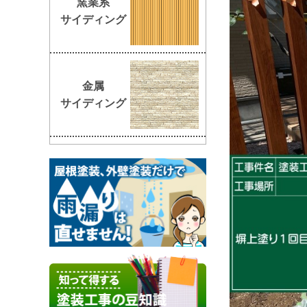
窯業系
サイディング
金属
サイディング