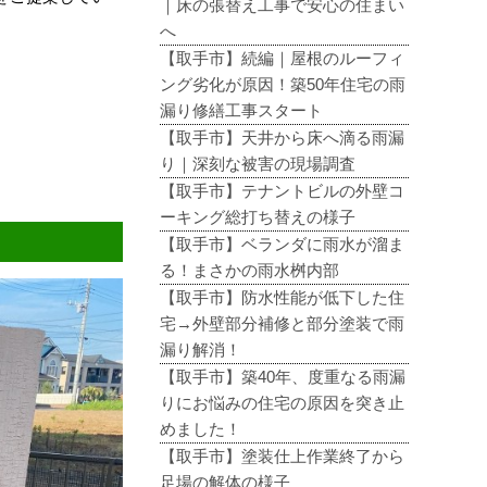
｜床の張替え工事で安心の住まい
へ
【取手市】続編｜屋根のルーフィ
ング劣化が原因！築50年住宅の雨
漏り修繕工事スタート
【取手市】天井から床へ滴る雨漏
り｜深刻な被害の現場調査
【取手市】テナントビルの外壁コ
ーキング総打ち替えの様子
【取手市】ベランダに雨水が溜ま
る！まさかの雨水桝内部
【取手市】防水性能が低下した住
宅→外壁部分補修と部分塗装で雨
漏り解消！
【取手市】築40年、度重なる雨漏
りにお悩みの住宅の原因を突き止
めました！
【取手市】塗装仕上作業終了から
足場の解体の様子