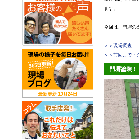
ます。
今回は、門塀の
＞＞現場調査
＞＞前回まで：
門塀塗装！
最新更新
10月24日