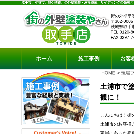
ホーム
施工事例
お客様の声
工事メニ
取手市、守谷市、龍ケ崎市、の外壁塗装・屋根塗装、サイディングの張替え
街の外壁塗
〒302-0005
茨城県取手
TEL:0120-8
FAX:0297-7
ホーム
施工事例
お客
HOME
現場
土浦市で
観に！
こんにちは！街
土浦市のお客様
家屋にあった塗