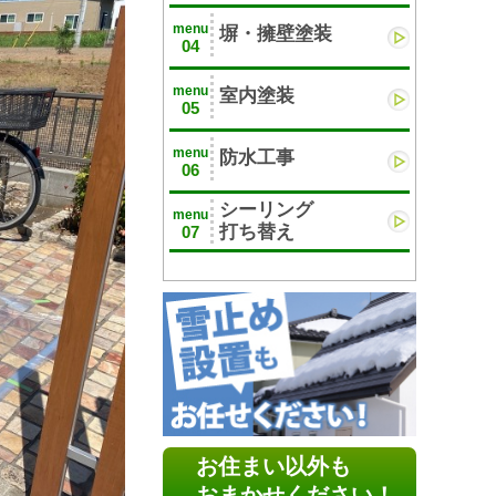
menu
塀・擁壁塗装
04
menu
室内塗装
05
menu
防水工事
06
シーリング
menu
打ち替え
07
お住まい以外も
おまかせください！