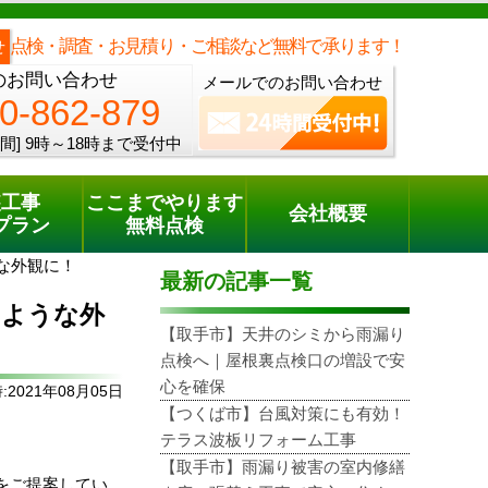
メールでのご相談
電話でのご相談
[9時～18時まで受付中]
0120-862-879
phone
点検・調査・お見積り・ご相談など無料で承ります！
せ
のお問い合わせ
メールでのお問い合わせ
0-862-879
間]
9時～18時まで受付中
装工事
ここまでやります
会社概要
プラン
無料点検
な外観に！
最新の記事一覧
のような外
【取手市】天井のシミから雨漏り
点検へ｜屋根裏点検口の増設で安
心を確保
2021年08月05日
【つくば市】台風対策にも有効！
テラス波板リフォーム工事
【取手市】雨漏り被害の室内修繕
をご提案してい