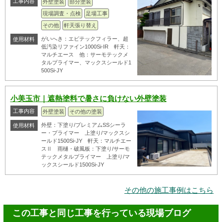
工事内容
外壁塗装
部分塗装
現場調査・点検
足場工事
その他
軒天張り替え
がいへき：エピテックフィラー、超
使用材料
低汚染リファイン1000Si-IR 軒天：
マルチエース 他：サーモテックメ
タルプライマー、マックスシールド1
500Si-JY
小美玉市｜遮熱塗料で暑さに負けない外壁塗装
工事内容
外壁塗装
その他の塗装
外壁：下塗り/プレミアムSSシーラ
使用材料
ー・プライマー 上塗り/マックスシ
ールド1500Si-JY 軒天：マルチエー
スⅡ 雨樋・破風板：下塗り/サーモ
テックメタルプライマー 上塗り/マ
ックスシールド1500Si-JY
その他の施工事例はこちら
この工事と同じ工事を行っている現場ブログ