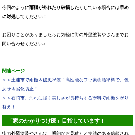
今回のように
雨樋が
外れた
り
破損した
りしている場合には
早め
に対処
してください！
お困りごとがありましたらお気軽に街の外壁塗装やさんまでお
問い合わせください♪
関連ページ
＞＞土浦市で雨樋＆破風塗装！高性能なフッ素樹脂塗料で、色
あせ＆劣化防止！
＞＞石岡市、汚れに強く美しさが長持ちする塗料で雨樋を塗り
替え！
「家のかかりつけ医」目指しています！
街の外壁塗装やさんは、明朗なお見積りと実績のある信頼され