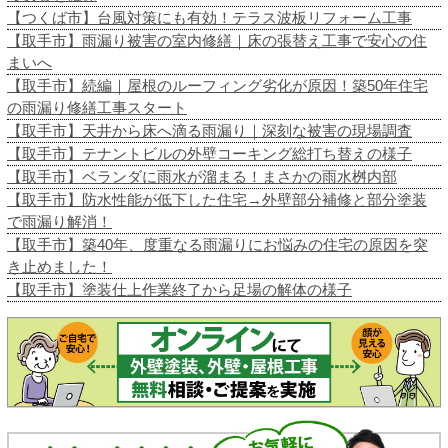
【つくば市】台風対策にも有効！テラス波板リフォーム工事
【取手市】雨漏り被害の室内修繕｜床の張替え工事で安心の住
まいへ
【取手市】続編｜屋根のルーフィング劣化が原因！築50年住宅
の雨漏り修繕工事スタート
【取手市】天井から床へ滴る雨漏り｜深刻な被害の現場調査
【取手市】テナントビルの外壁コーキング総打ち替えの様子
【取手市】ベランダに雨水が溜まる！まさかの雨水桝内部
【取手市】防水性能が低下した住宅→外壁部分補修と部分塗装
で雨漏り解消！
【取手市】築40年、度重なる雨漏りにお悩みの住宅の原因を突
き止めました！
【取手市】塗装仕上作業終了から足場の解体の様子