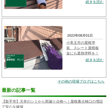
続きを読む
2022年08月01日
小美玉市の屋根塗
装、スレート屋根板
金にも遮熱塗料を！
続きを読む
その他の現場ブログはこちら
最新の記事一覧
【取手市】天井のシミから雨漏り点検へ｜屋根裏点検口の増設
で安心を確保