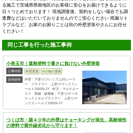
る施工で茨城県県南地区のお客様に安心をお届けできるように
日々つとめております！ 現地調査後、契約をしない場合でも調
査費などはいただいておりませんのでご安心ください 雨漏りト
ラブルなど、お家のお困りごとは街の外壁塗装やさんにお任せ
ください！
同じ工事を行った施工事例
小美玉市｜遮熱塗料で暑さに負けない外壁塗装
工事内容
外壁塗装
その他の塗装
外壁：下塗り/プレミアムSSシーラ
使用材料
ー・プライマー 上塗り/マックスシ
ールド1500Si-JY 軒天：マルチエー
スⅡ 雨樋・破風板：下塗り/サーモ
テックメタルプライマー 上塗り/マ
ックスシールド1500Si-JY
つくば市・築４０年の外壁はチョーキングが発生、高耐候性
の塗料で紫外線劣化から守ります！