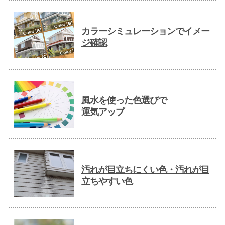
カラーシミュレーションでイメー
ジ確認
風水を使った色選びで
運気アップ
汚れが目立ちにくい色・汚れが目
立ちやすい色