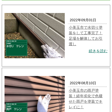
2022年09月01日
小美玉市で水切り塗
装をして工事完了！
足場を解体してお引
渡し
続きを読む
2022年08月10日
小美玉市の雨戸塗
装！経年劣化で色褪
せた雨戸を塗装でキ
レイに！