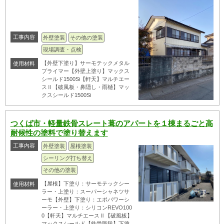
工事内容
外壁塗装
その他の塗装
現場調査・点検
【外壁下塗り】サーモテックメタル
使用材料
プライマー【外壁上塗り】マックス
シールド1500Si【軒天】マルチエー
スⅡ【破風板・鼻隠し・雨樋】マッ
クスシールド1500Si
つくば市・軽量鉄骨スレート葺のアパートを１棟まるごと高
耐候性の塗料で塗り替えます
工事内容
外壁塗装
屋根塗装
シーリング打ち替え
その他の塗装
【屋根】下塗り：サーモテックシー
使用材料
ラー・上塗り：スーパーシャネツサ
ーモ【外壁】下塗り：エポパワーシ
ーラー・上塗り：シリコンREVO100
0【軒天】マルチエースⅡ【破風板】
マックスシールド【鉄骨階段】下塗