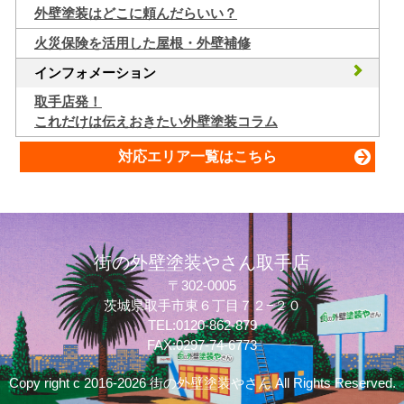
外壁塗装はどこに頼んだらいい？
火災保険を活用した屋根・外壁補修
インフォメーション
取手店発！
これだけは伝えおきたい外壁塗装コラム
対応エリア一覧はこちら
街の外壁塗装やさん取手店
〒302-0005
茨城県取手市東６丁目７２−２０
TEL:0120-862-879
FAX:0297-74-6773
質問してね！
Copy right c 2016-2026 街の外壁塗装やさん All Rights Reserved.