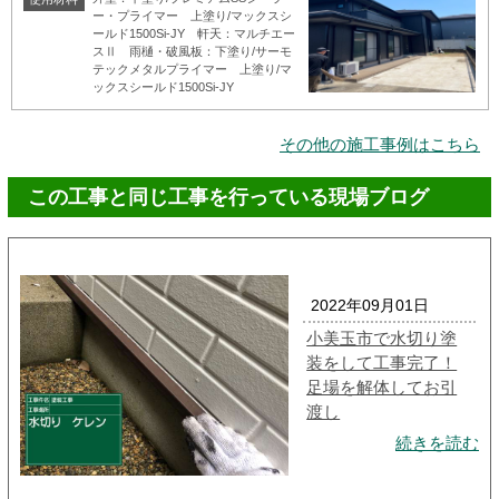
ー・プライマー 上塗り/マックスシ
ールド1500Si-JY 軒天：マルチエー
スⅡ 雨樋・破風板：下塗り/サーモ
テックメタルプライマー 上塗り/マ
ックスシールド1500Si-JY
その他の施工事例はこちら
この工事と同じ工事を行っている現場ブログ
2022年09月01日
小美玉市で水切り塗
装をして工事完了！
足場を解体してお引
渡し
続きを読む