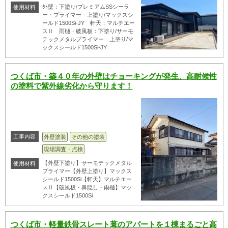
外壁：下塗り/プレミアムSSシーラ
使用材料
ー・プライマー 上塗り/マックスシ
ールド1500Si-JY 軒天：マルチエー
スⅡ 雨樋・破風板：下塗り/サーモ
テックメタルプライマー 上塗り/マ
ックスシールド1500Si-JY
つくば市・築４０年の外壁はチョーキングが発生、高耐候性
の塗料で紫外線劣化から守ります！
工事内容
外壁塗装
その他の塗装
現場調査・点検
【外壁下塗り】サーモテックメタル
使用材料
プライマー【外壁上塗り】マックス
シールド1500Si【軒天】マルチエー
スⅡ【破風板・鼻隠し・雨樋】マッ
クスシールド1500Si
つくば市・軽量鉄骨スレート葺のアパートを１棟まるごと高