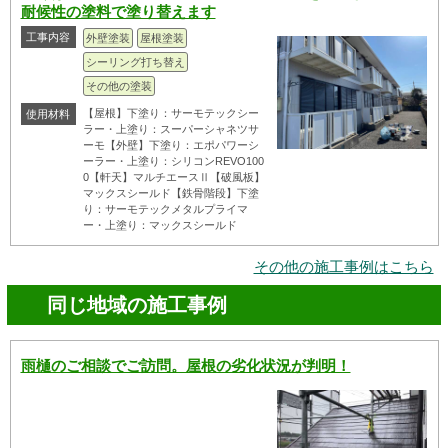
耐候性の塗料で塗り替えます
工事内容
外壁塗装
屋根塗装
シーリング打ち替え
その他の塗装
【屋根】下塗り：サーモテックシー
使用材料
ラー・上塗り：スーパーシャネツサ
ーモ【外壁】下塗り：エポパワーシ
ーラー・上塗り：シリコンREVO100
0【軒天】マルチエースⅡ【破風板】
マックスシールド【鉄骨階段】下塗
り：サーモテックメタルプライマ
ー・上塗り：マックスシールド
その他の施工事例はこちら
同じ地域の施工事例
雨樋のご相談でご訪問。屋根の劣化状況が判明！