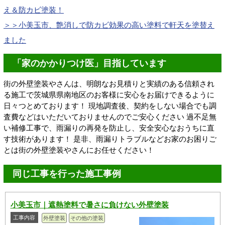
え＆防カビ塗装！
＞＞小美玉市、艶消しで防カビ効果の高い塗料で軒天を塗替え
ました
「家のかかりつけ医」目指しています
街の外壁塗装やさんは、明朗なお見積りと実績のある信頼され
る施工で茨城県県南地区のお客様に安心をお届けできるように
日々つとめております！ 現地調査後、契約をしない場合でも調
査費などはいただいておりませんのでご安心ください 過不足無
い補修工事で、雨漏りの再発を防止し、安全安心なおうちに直
す技術があります！ 是非、雨漏りトラブルなどお家のお困りご
とは街の外壁塗装やさんにお任せください！
同じ工事を行った施工事例
小美玉市｜遮熱塗料で暑さに負けない外壁塗装
工事内容
外壁塗装
その他の塗装