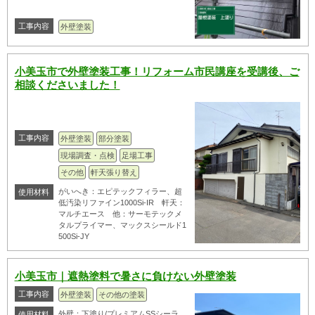
工事内容
外壁塗装
小美玉市で外壁塗装工事！リフォーム市民講座を受講後、ご
相談くださいました！
工事内容
外壁塗装
部分塗装
現場調査・点検
足場工事
その他
軒天張り替え
がいへき：エピテックフィラー、超
使用材料
低汚染リファイン1000Si-IR 軒天：
マルチエース 他：サーモテックメ
タルプライマー、マックスシールド1
500Si-JY
小美玉市｜遮熱塗料で暑さに負けない外壁塗装
工事内容
外壁塗装
その他の塗装
外壁：下塗り/プレミアムSSシーラ
使用材料