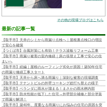
その他の現場ブログはこちら
最新の記事一覧
【取手市】天井のシミから雨漏り点検へ｜屋根裏点検口の増設
で安心を確保
【つくば市】台風対策にも有効！テラス波板リフォーム工事
【取手市】雨漏り被害の室内修繕｜床の張替え工事で安心の住
まいへ
【取手市】続編｜屋根のルーフィング劣化が原因！築50年住宅
の雨漏り修繕工事スタート
【取手市】天井から床へ滴る雨漏り｜深刻な被害の現場調査
【取手市】テナントビルの外壁コーキング総打ち替えの様子
【取手市】ベランダに雨水が溜まる！まさかの雨水桝内部
【取手市】防水性能が低下した住宅→外壁部分補修と部分塗装
で雨漏り解消！
【取手市】築40年、度重なる雨漏りにお悩みの住宅の原因を突