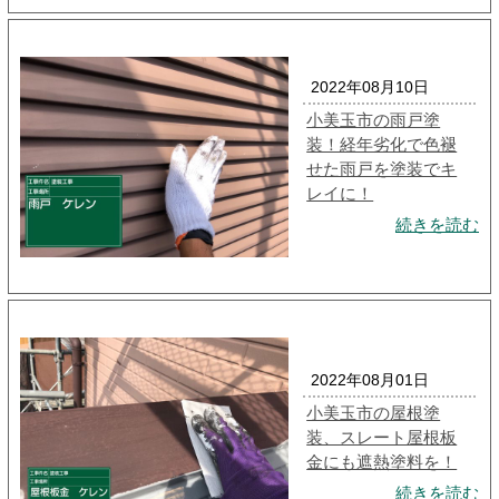
2022年08月10日
小美玉市の雨戸塗
装！経年劣化で色褪
せた雨戸を塗装でキ
レイに！
続きを読む
2022年08月01日
小美玉市の屋根塗
装、スレート屋根板
金にも遮熱塗料を！
続きを読む