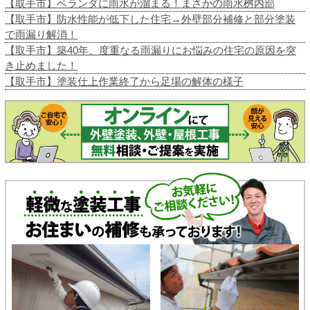
【取手市】ベランダに雨水が溜まる！まさかの雨水桝内部
【取手市】防水性能が低下した住宅→外壁部分補修と部分塗装
で雨漏り解消！
【取手市】築40年、度重なる雨漏りにお悩みの住宅の原因を突
き止めました！
【取手市】塗装仕上作業終了から足場の解体の様子