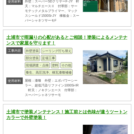
外壁：スーパーSDクリヤーF-JY 軒
使用材料
天：マルチエースⅡ 付帯部：サー
モテックメタルプライマー、マック
スシールド1500Si-JY 棟板金：スー
パーシャネツサーモF
土浦市で雨漏りの心配があるとご相談！塗装によるメンテナ
ンスで家屋を守ります！
工事内容
外壁塗装
シーリング打ち替え
部分塗装
足場工事
現場調査・点検
塗料
その他
養生、高圧洗浄、棟瓦漆喰補修
屋根：漆喰 外壁：エポパワーシー
使用材料
ラー、超低汚染リファイン1000Si-IR
軒天：ノキテンエース 付帯部：
スーパーシャネツサーモ
土浦市で塗装メンテナンス！施工前とは色味が違うツートン
カラーで外壁塗装！