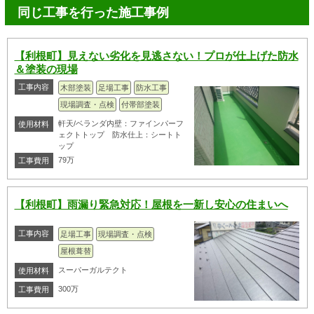
同じ工事を行った施工事例
【利根町】見えない劣化を見逃さない！プロが仕上げた防水
＆塗装の現場
工事内容
木部塗装
足場工事
防水工事
現場調査・点検
付帯部塗装
軒天/ベランダ内壁：ファインパーフ
使用材料
ェクトトップ 防水仕上：シートト
ップ
79万
工事費用
【利根町】雨漏り緊急対応！屋根を一新し安心の住まいへ
工事内容
足場工事
現場調査・点検
屋根葺替
スーパーガルテクト
使用材料
300万
工事費用