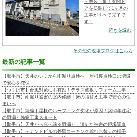
ト塗装工事！玄関ド
アを塗装して1ヶ月の
工事がすべて完了で
す！
続きを読む
その他の現場ブログはこちら
最新の記事一覧
【取手市】天井のシミから雨漏り点検へ｜屋根裏点検口の増設
で安心を確保
【つくば市】台風対策にも有効！テラス波板リフォーム工事
【取手市】雨漏り被害の室内修繕｜床の張替え工事で安心の住
まいへ
【取手市】続編｜屋根のルーフィング劣化が原因！築50年住宅
の雨漏り修繕工事スタート
【取手市】天井から床へ滴る雨漏り｜深刻な被害の現場調査
【取手市】テナントビルの外壁コーキング総打ち替えの様子