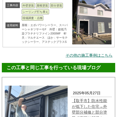
工事内容
外壁塗装
屋根塗装
部分塗装
シーリング打ち替え
現場調査・点検
屋根：エポパワーシーラー、スーパ
使用材料
ーシャネツサーモF 外壁：超低汚
染プラチナリファイン2000MF 軒
天：マルチエース ほか：サーモテ
ックシーラー、アステックプラスS
その他の施工事例はこちら
この工事と同じ工事を行っている現場ブログ
2025年05月27日
【取手市】防水性能
が低下した住宅→外
壁部分補修と部分塗