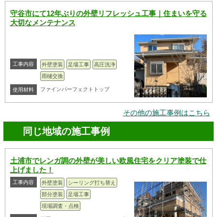
守谷市にて12年ぶりの外壁リフレッシュ工事｜住まいを守る
大切なメンテナンス
工事内容
外壁塗装
足場工事
高圧洗浄
雨樋交換
ファインパーフェクトトップ
使用材料
その他の施工事例はこちら
同じ地域の施工事例
土浦市でレンガ調の外壁が美しい欧風住宅をクリア塗装で仕
上げました！
工事内容
外壁塗装
シーリング打ち替え
部分塗装
足場工事
現場調査・点検