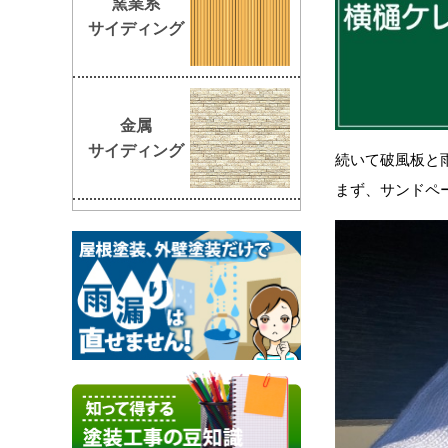
窯業系
サイディング
金属
サイディング
続いて破風板と
まず、サンドペ