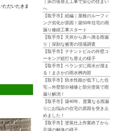
｜床の張替え工事で安心の住まい
いただいたきま
へ
【取手市】続編｜屋根のルーフィ
ング劣化が原因！築50年住宅の雨
漏り修繕工事スタート
【取手市】天井から床へ滴る雨漏
り｜深刻な被害の現場調査
【取手市】テナントビルの外壁コ
ーキング総打ち替えの様子
【取手市】ベランダに雨水が溜ま
る！まさかの雨水桝内部
【取手市】防水性能が低下した住
宅→外壁部分補修と部分塗装で雨
漏り解消！
【取手市】築40年、度重なる雨漏
りにお悩みの住宅の原因を突き止
めました！
【取手市】塗装仕上作業終了から
足場の解体の様子