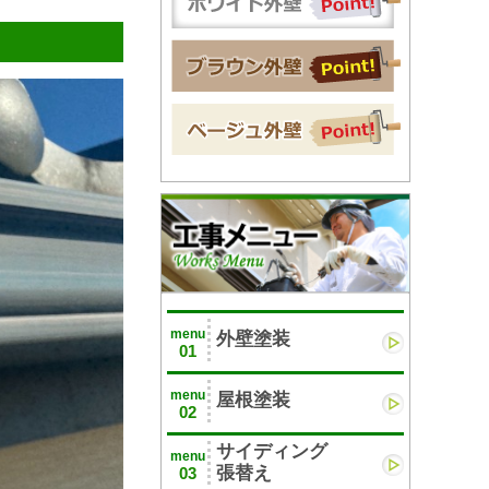
menu
外壁塗装
01
menu
屋根塗装
02
サイディング
menu
張替え
03