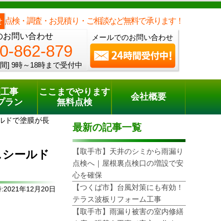
メールでのご相談
電話でのご相談
[9時～18時まで受付中]
0120-862-879
phone
点検・調査・お見積り・ご相談など無料で承ります！
せ
のお問い合わせ
メールでのお問い合わせ
0-862-879
間]
9時～18時まで受付中
装工事
ここまでやります
会社概要
プラン
無料点検
ルドで塗膜が長
最新の記事一覧
【取手市】天井のシミから雨漏り
スシールド
点検へ｜屋根裏点検口の増設で安
心を確保
【つくば市】台風対策にも有効！
2021年12月20日
テラス波板リフォーム工事
【取手市】雨漏り被害の室内修繕