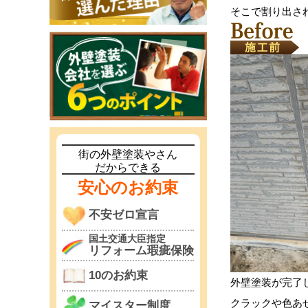
そこで割り出さ
街の外壁塗装やさん
だからできる
安心のお約束
不安ゼロ宣言
国土交通大臣指定
リフォーム瑕疵保険
10のお約束
外壁塗装が完了
クラックや色あ
マイスター制度