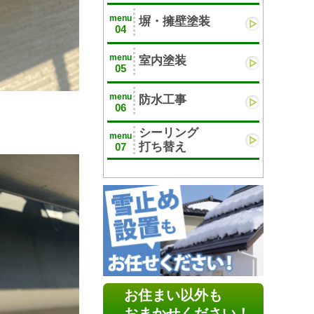
menu
塀・擁壁塗装
04
menu
室内塗装
05
menu
防水工事
06
シーリング
menu
打ち替え
07
お住まい以外も
おまかせください！