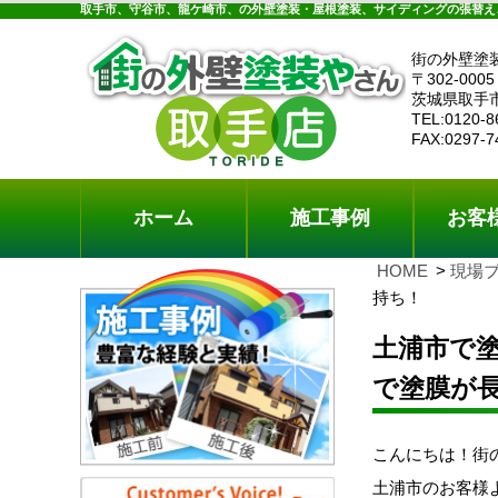
ホーム
施工事例
お客様の声
工事メニ
取手市、守谷市、龍ケ崎市、の外壁塗装・屋根塗装、サイディングの張替え
街の外壁塗
〒302-0005
茨城県取手
TEL:0120-8
FAX:0297-7
ホーム
施工事例
お客
HOME
現場
持ち！
土浦市で
で塗膜が
こんにちは！街
土浦市のお客様