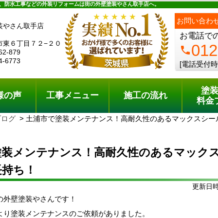
ュー
施工の流れ
会社概要
料金プラン
無料点検
、防水工事などの外装リフォームは街の外壁塗装やさん取手店へ。
お問い合わ
装やさん取手店
お電話で
市東６丁目７２−２０
012
phone
62-879
4-6773
[電話受付時
塗
様の声
工事メニュー
施工の流れ
料金
ブログ
土浦市で塗装メンテナンス！高耐久性のあるマックスシー
塗装メンテナンス！高耐久性のあるマック
長持ち！
更新日時:
の外壁塗装やさんです！
より塗装メンテナンスのご依頼がありました。