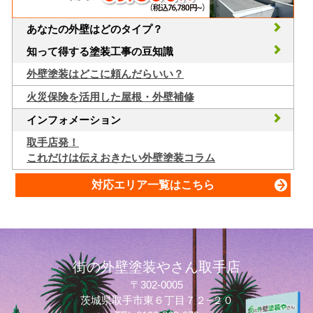
あなたの外壁はどのタイプ？
知って得する塗装工事の豆知識
外壁塗装はどこに頼んだらいい？
火災保険を活用した屋根・外壁補修
インフォメーション
取手店発！
これだけは伝えおきたい外壁塗装コラム
対応エリア一覧はこちら
街の外壁塗装やさん取手店
〒302-0005
茨城県取手市東６丁目７２−２０