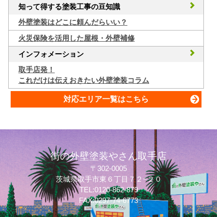
知って得する塗装工事の豆知識
外壁塗装はどこに頼んだらいい？
火災保険を活用した屋根・外壁補修
インフォメーション
取手店発！
これだけは伝えおきたい外壁塗装コラム
対応エリア一覧はこちら
街の外壁塗装やさん取手店
〒302-0005
茨城県取手市東６丁目７２−２０
TEL:0120-862-879
FAX:0297-74-6773