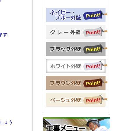
す!
しょう