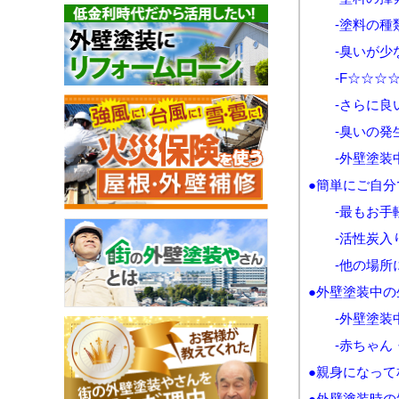
-塗料の種類
-臭いが少な
-F☆☆☆☆
-さらに良い
-臭いの発生
-外壁塗装中
●簡単にご自
-最もお手
-活性炭入り
-他の場所に
●外壁塗装中
-外壁塗装中
-赤ちゃん・
●親身になっ
●外壁塗装時