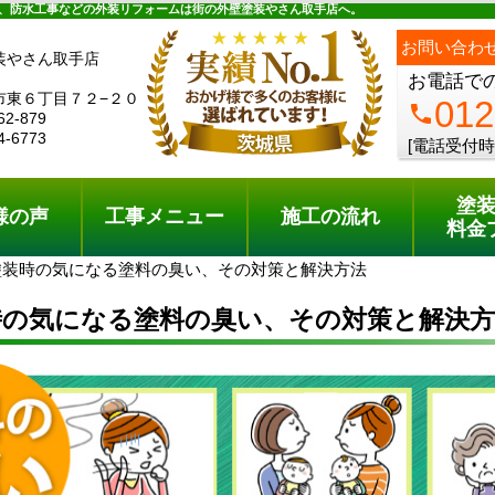
ュー
施工の流れ
会社概要
料金プラン
無料点検
、防水工事などの外装リフォームは街の外壁塗装やさん取手店へ。
お問い合わ
装やさん取手店
お電話で
市東６丁目７２−２０
012
phone
62-879
4-6773
[電話受付時
塗
様の声
工事メニュー
施工の流れ
料金
塗装時の気になる塗料の臭い、その対策と解決方法
時の気になる塗料の臭い、その対策と解決方