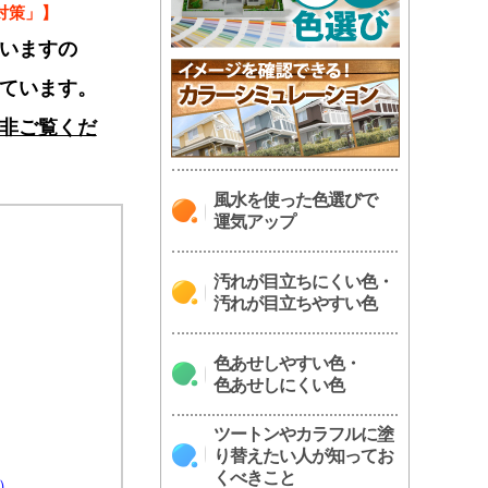
対策」】
いますの
ています。
非ご覧くだ
風水を使った色選びで
運気アップ
汚れが目立ちにくい色・
汚れが目立ちやすい色
色あせしやすい色・
色あせしにくい色
ツートンやカラフルに塗
り替えたい人が知ってお
くべきこと
）