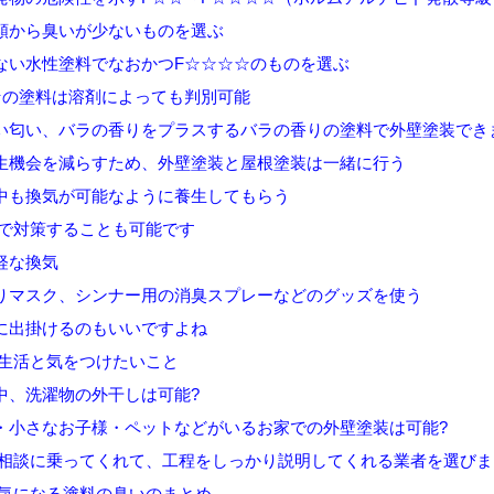
から臭いが少ないものを選ぶ
い水性塗料でなおかつF☆☆☆☆のものを選ぶ
の塗料は溶剤によっても判別可能
匂い、バラの香りをプラスするバラの香りの塗料で外壁塗装できま
機会を減らすため、外壁塗装と屋根塗装は一緒に行う
も換気が可能なように養生してもらう
分で対策することも可能です
軽な換気
マスク、シンナー用の消臭スプレーなどのグッズを使う
出掛けるのもいいですよね
の生活と気をつけたいこと
、洗濯物の外干しは可能?
小さなお子様・ペットなどがいるお家での外壁塗装は可能?
て相談に乗ってくれて、工程をしっかり説明してくれる業者を選びま
の気になる塗料の臭いのまとめ