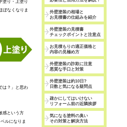
中塗り・上塗り
ほぼなくなりま
外壁塗装の相場と
お見積書の仕組みを紹介
外壁塗装の見積書
チェックポイントと注意点
お見積もりの適正価格と
内容の見極め方
外壁塗装の詐欺に注意
悪質な手口と対策
外壁塗装は約10日?
日数と気になる疑問点
では？」と思わ
疎かにしてはいけない
リフォーム前の近隣挨拶
敏感という方
気になる塗料の臭い
その対策と解決方法
レベルになりま