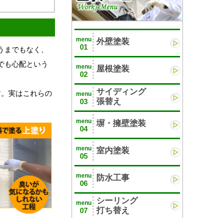
menu
外壁塗装
01
うまでもなく、
でも心配という
menu
屋根塗装
02
サイディング
す。実はこれらの
menu
張替え
03
menu
塀・擁壁塗装
04
menu
室内塗装
05
menu
防水工事
06
シーリング
menu
打ち替え
07