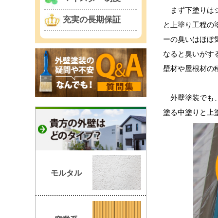
まず下塗りはシ
充実の長期保証
と上塗り工程の
ーの臭いはほぼ
なると臭いがす
壁材や屋根材の
外壁塗装でも、
塗る中塗りと上
モルタル