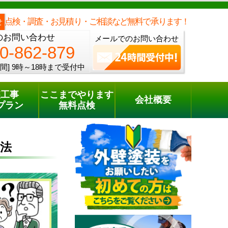
メールでのご相談
電話でのご相談
[9時～18時まで受付中]
0120-862-879
phone
点検・調査・お見積り・ご相談など無料で承ります！
せ
のお問い合わせ
メールでのお問い合わせ
0-862-879
間]
9時～18時まで受付中
装工事
ここまでやります
会社概要
プラン
無料点検
法