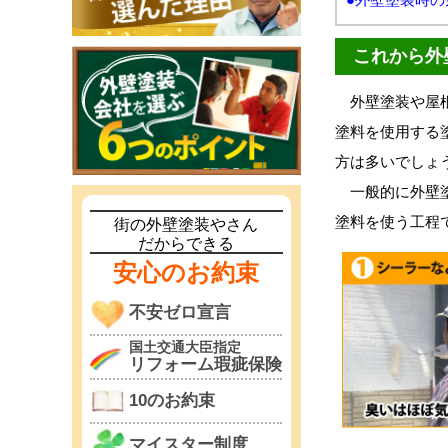
これから外
外壁塗装や屋根
塗料を使用する
方は多いでしょ
一般的に外壁塗
塗料を使う工程
街の外壁塗装やさん
だからできる
安心のお約束
不安ゼロ宣言
国土交通大臣指定
リフォーム瑕疵保険
10のお約束
マイスター制度