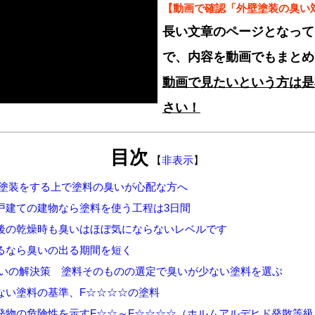
【動画で確認「外壁塗装の臭い
長い文章のページとなって
で、内容を動画でもまとめ
動画で見たいという方は是
さい！
目次
【
非表示
】
壁塗装をする上で塗料の臭いが心配な方へ
建ての建物なら塗料を使う工程は3日間
の乾燥時も臭いはほぼ気にならないレベルです
なら臭いの出る期間を短く
臭いの解決策 塗料そのものの選定で臭いが少ない塗料を選ぶ
い塗料の基準、F☆☆☆☆の塗料
物の危険性を示すF☆☆～F☆☆☆☆（ホルムアルデヒド発散等級