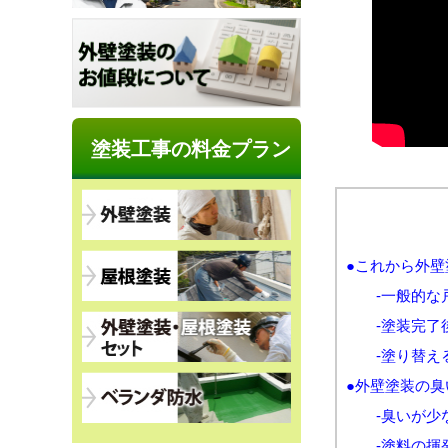
塗装工事の料金プラン
●これから外
-一般的な戸
-塗装完了後
-塗り替える
●外壁塗装の
-臭いが少な
-塗料の揮発