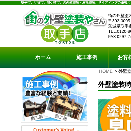
ホーム
施工事例
お客様の声
工事メニ
取手市、守谷市、龍ケ崎市、の外壁塗装・屋根塗装、サイディングの張替え
街の外壁塗
〒302-0005
茨城県取手
TEL:0120-8
FAX:0297-7
ホーム
施工事例
お客
HOME
外壁
外壁塗装