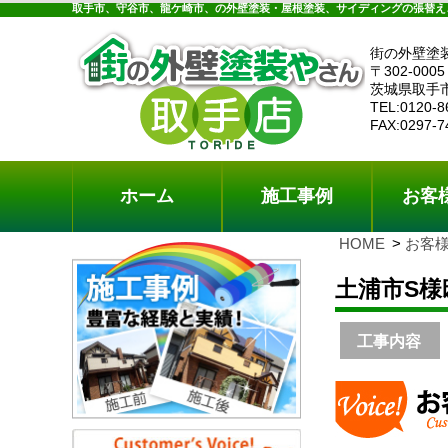
ホーム
施工事例
お客様の声
工事メニ
取手市、守谷市、龍ケ崎市、の外壁塗装・屋根塗装、サイディングの張替え
街の外壁塗
〒302-0005
茨城県取手
TEL:0120-8
FAX:0297-7
ホーム
施工事例
お客
HOME
お客
土浦市S
工事内容