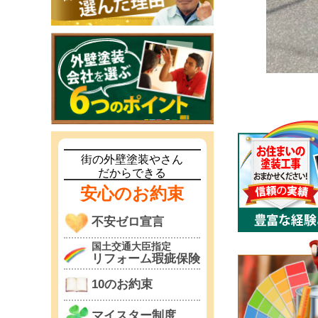
街の外壁塗装やさん
だからできる
安心のお約束
不安ゼロ宣言
国土交通大臣指定
リフォーム瑕疵保険
10のお約束
マイスター制度