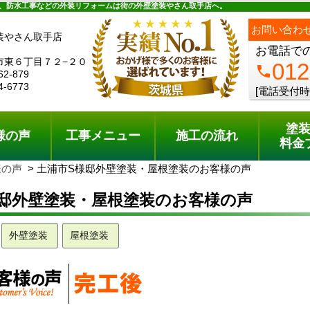
ュー
施工の流れ
会社概要
料金プラン
無料点検
、防水工事などの外装リフォームは街の外壁塗装やさん取手店へ。
お問い合わ
装やさん取手店
お電話で
市東６丁目７２−２０
012
phone
62-879
4-6773
[電話受付時
塗
様の声
工事メニュー
施工の流れ
料金
様の声
土浦市S様邸外壁塗装・屋根塗装のお客様の声
様邸外壁塗装・屋根塗装のお客様の声
外壁塗装
屋根塗装