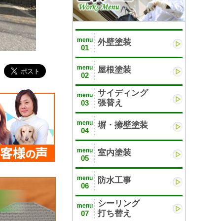
menu
外壁塗装
01
menu
屋根塗装
02
サイディング
menu
張替え
03
menu
塀・擁壁塗装
04
menu
室内塗装
05
menu
防水工事
06
シーリング
menu
打ち替え
07