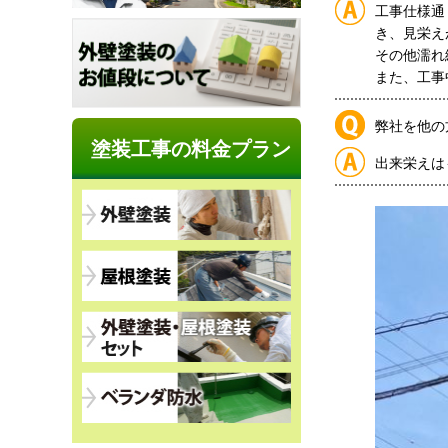
工事仕様通
き、見栄え
その他濡れ
また、工事
弊社を他の
塗装工事の料金プラン
出来栄えは