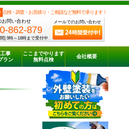
メールでのご相談
電話でのご相談
[9時～18時まで受付中]
0120-862-879
phone
点検・調査・お見積り・ご相談など無料で承ります！
せ
のお問い合わせ
メールでのお問い合わせ
0-862-879
間]
9時～18時まで受付中
装工事
ここまでやります
会社概要
プラン
無料点検