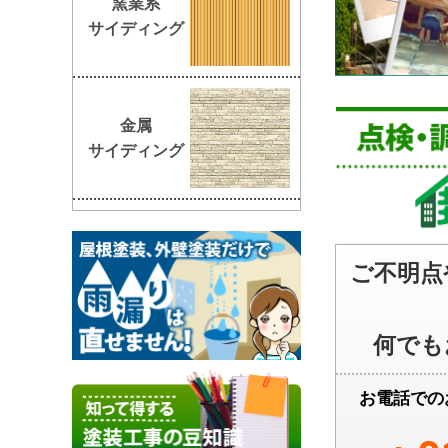
窯業系
サイディング
金属
サイディング
ご不明点
何でも
お電話での