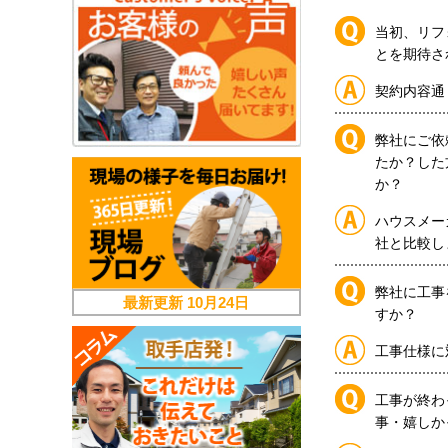
当初、リフ
とを期待さ
契約内容通
弊社にご依
たか？した
か？
ハウスメー
社と比較し
弊社に工事
最新更新
10月24日
すか？
工事仕様に
工事が終わ
事・嬉しか