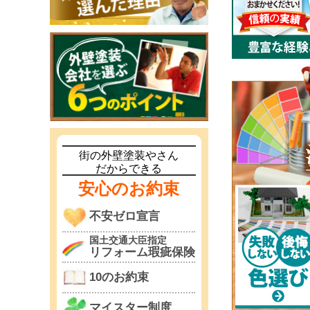
街の外壁塗装やさん
だからできる
安心のお約束
不安ゼロ宣言
国土交通大臣指定
リフォーム瑕疵保険
10のお約束
マイスター制度