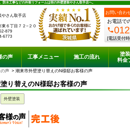
ュー
施工の流れ
会社概要
料金プラン
無料点検
、防水工事などの外装リフォームは街の外壁塗装やさん取手店へ。
お問い合わ
装やさん取手店
お電話で
市東６丁目７２−２０
012
phone
62-879
4-6773
[電話受付時
塗
様の声
工事メニュー
施工の流れ
料金
様の声
潮来市外壁塗り替えのN様邸お客様の声
壁塗り替えのN様邸お客様の声
外壁塗装