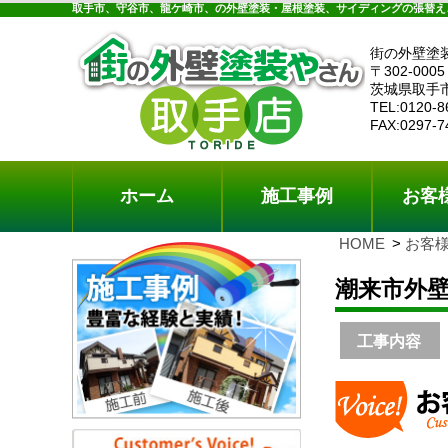
ホーム
施工事例
お客様の声
工事メニ
取手市、守谷市、龍ケ崎市、の外壁塗装・屋根塗装、サイディングの張替え
街の外壁塗
〒302-0005
茨城県取手
TEL:0120-8
FAX:0297-7
ホーム
施工事例
お客
HOME
お客
潮来市外
工事内容