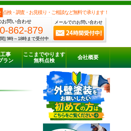
メールでのご相談
電話でのご相談
[9時～18時まで受付中]
0120-862-879
phone
点検・調査・お見積り・ご相談など無料で承ります！
せ
のお問い合わせ
メールでのお問い合わせ
0-862-879
間]
9時～18時まで受付中
装工事
ここまでやります
会社概要
プラン
無料点検