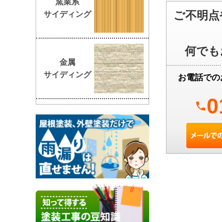
窯業系
ご不明点
サイディング
何でも
金属
サイディング
お電話での
0
phone