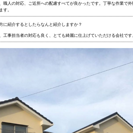
、
職人の対応、ご近所への配慮すべてが良かったです。丁寧な作業で
外
ます。
方に紹介するとしたらなんと紹介しますか？
、工事担当者
の
対応も良く、
とても綺麗に仕上げていただける会社です