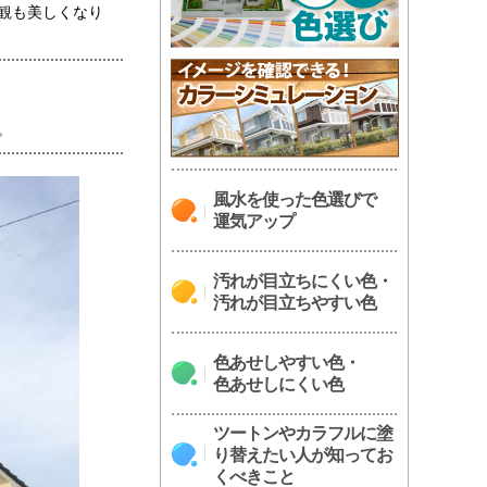
観も美しくなり
。
風水を使った色選びで
運気アップ
汚れが目立ちにくい色・
汚れが目立ちやすい色
色あせしやすい色・
色あせしにくい色
ツートンやカラフルに塗
り替えたい人が知ってお
くべきこと