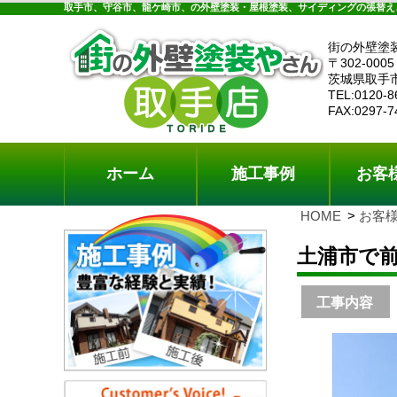
ホーム
施工事例
お客様の声
工事メニ
取手市、守谷市、龍ケ崎市、の外壁塗装・屋根塗装、サイディングの張替え
街の外壁塗
〒302-0005
茨城県取手
TEL:0120-8
FAX:0297-7
ホーム
施工事例
お客
HOME
お客
土浦市で
工事内容