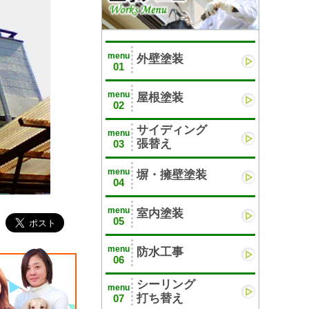
menu
外壁塗装
01
menu
屋根塗装
02
サイディング
menu
張替え
03
menu
塀・擁壁塗装
04
menu
室内塗装
05
menu
防水工事
06
シーリング
menu
打ち替え
07