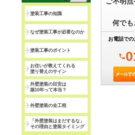
ご不明点
塗装工事の知識
何でも
なぜ塗装工事が必要なのか
お電話での
塗装工事のポイント
0
phone
お住いが教えてくれる
塗り替えのサイン
外壁塗装の目安は
築10年って本当？
外壁塗装の全工程
「外壁塗装はまだするな」
その理由と塗装タイミング