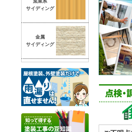
窯業系
サイディング
金属
サイディング