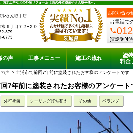
ュー
施工の流れ
会社概要
料金プラン
無料点検
、防水工事などの外装リフォームは街の外壁塗装やさん取手店へ。
お問い合わ
装やさん取手店
お電話で
市東６丁目７２−２０
012
phone
62-879
4-6773
[電話受付時
塗
様の声
工事メニュー
施工の流れ
料金
様の声
土浦市で前回7年前に塗装されたお客様のアンケートです
前回7年前に塗装されたお客様のアンケート
外壁塗装
シーリング打ち替え
その他
ベランダ