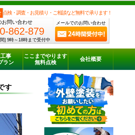
メールでのご相談
電話でのご相談
[9時～18時まで受付中]
0120-862-879
phone
点検・調査・お見積り・ご相談など無料で承ります！
せ
のお問い合わせ
メールでのお問い合わせ
0-862-879
間]
9時～18時まで受付中
装工事
ここまでやります
会社概要
プラン
無料点検
です