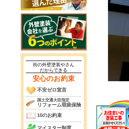
街の外壁塗装やさん
だからできる
安心のお約束
不安ゼロ宣言
国土交通大臣指定
リフォーム瑕疵保険
10のお約束
マイスター制度