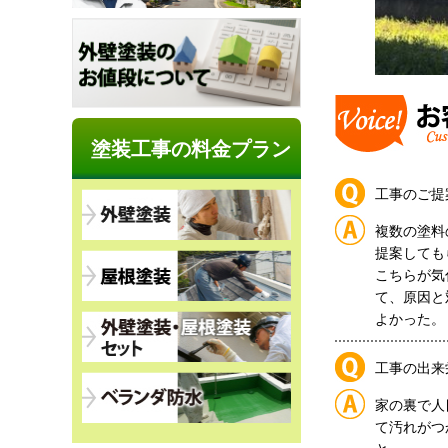
塗装工事の料金プラン
工事のご提
複数の塗料
提案しても
こちらが気
て、原因と
よかった。
工事の出来
家の裏で人
て汚れがつ