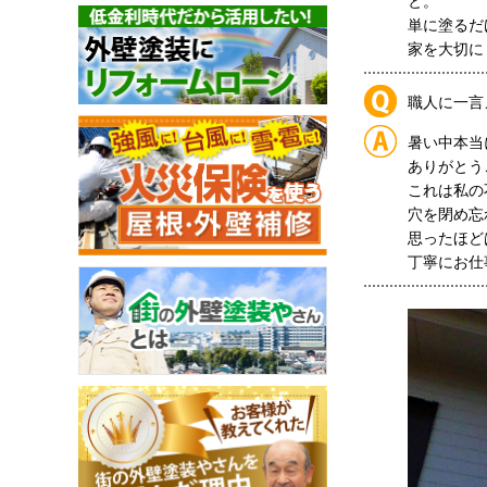
と。
単に塗るだ
家を大切に
職人に一言
暑い中本当
ありがとう
これは私の
穴を閉め忘
思ったほど
丁寧にお仕