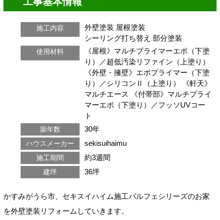
工事基本情報
外壁塗装
屋根塗装
施工内容
シーリング打ち替え
部分塗装
《屋根》マルチプライマーエポ（下塗
使用材料
り）／超低汚染リファイン（上塗り）
《外壁・擁壁》エポプライマー（下塗
り）／シリコンⅡ（上塗り） 《軒天》
マルチエース 《付帯部》マルチプライ
マーエポ（下塗り）／フッソUVコー
ト
30年
築年数
sekisuihaimu
ハウスメーカー
約3週間
施工期間
36坪
建坪
かすみがうら市、セキスイハイム施工パルフェシリーズのお家
を外壁塗装リフォームしていきます。