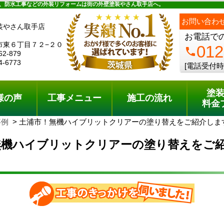
ュー
施工の流れ
会社概要
料金プラン
無料点検
、防水工事などの外装リフォームは街の外壁塗装やさん取手店へ。
お問い合わ
装やさん取手店
お電話で
市東６丁目７２−２０
012
phone
62-879
4-6773
[電話受付時
塗
様の声
工事メニュー
施工の流れ
料金
事例
土浦市！無機ハイブリットクリアーの塗り替えをご紹介しま
無機ハイブリットクリアーの塗り替えをご