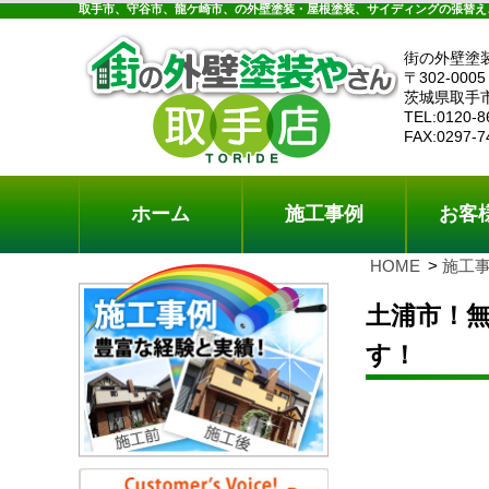
ホーム
施工事例
お客様の声
工事メニ
取手市、守谷市、龍ケ崎市、の外壁塗装・屋根塗装、サイディングの張替え
街の外壁塗
〒302-0005
茨城県取手
TEL:0120-8
FAX:0297-7
ホーム
施工事例
お客
HOME
施工
土浦市！
す！