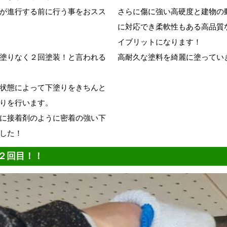
が進行する前に行う事をおスス
さらに傷に強い高硬度と建物の動
に対応でき柔軟性もある高品質
イブリットになります！
塗りなく２回塗装！と言われる
高耐久な塗料を綺麗に塗ってい
状態によって下塗りをきちんと
りを行います。
に接着剤のように密着の強い下
した！
２回目！！