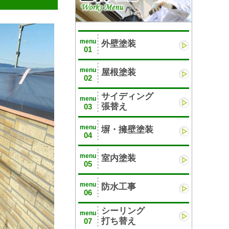
menu
外壁塗装
01
menu
屋根塗装
02
サイディング
menu
張替え
03
menu
塀・擁壁塗装
04
menu
室内塗装
05
menu
防水工事
06
シーリング
menu
打ち替え
07