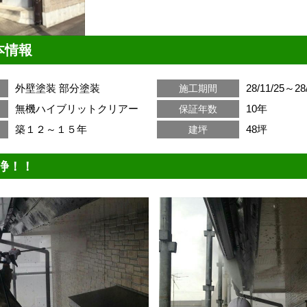
本情報
外壁塗装
部分塗装
28/11/25～28
施工期間
無機ハイブリットクリアー
10年
保証年数
築１２～１５年
48坪
建坪
浄！！