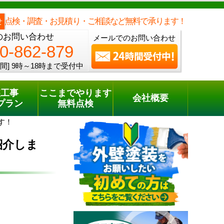
メールでのご相談
電話でのご相談
[9時～18時まで受付中]
0120-862-879
phone
点検・調査・お見積り・ご相談など無料で承ります！
せ
のお問い合わせ
メールでのお問い合わせ
0-862-879
間]
9時～18時まで受付中
装工事
ここまでやります
会社概要
プラン
無料点検
す！
紹介しま