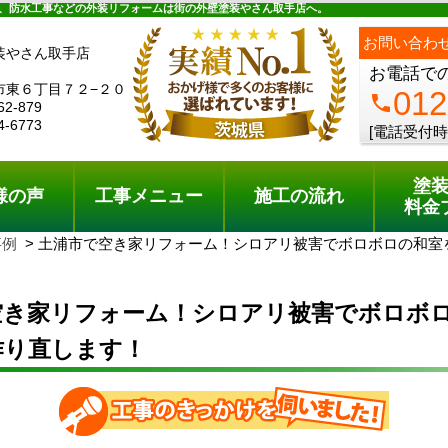
ュー
施工の流れ
会社概要
料金プラン
無料点検
、防水工事などの外装リフォームは街の外壁塗装やさん取手店へ。
お問い合わ
装やさん取手店
お電話で
市東６丁目７２−２０
012
phone
62-879
4-6773
[電話受付時
塗
様の声
工事メニュー
施工の流れ
料金
事例
土浦市で空き家リフォーム！シロアリ被害でボロボロの和室
空き家リフォーム！シロアリ被害でボロボ
作り直します！