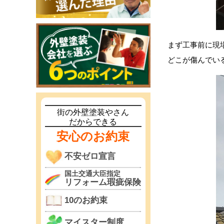
まず工事前に現
どこが傷んでい
街の外壁塗装やさん
だからできる
安心のお約束
不安ゼロ宣言
国土交通大臣指定
リフォーム瑕疵保険
10のお約束
マイスター制度