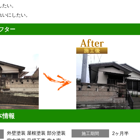
したい。
れいにしたい。
フター
本情報
外壁塗装
屋根塗装
部分塗装
2ヶ月半
施工期間