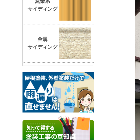
窯業系
サイディング
金属
サイディング