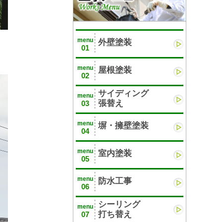
menu
外壁塗装
01
menu
屋根塗装
02
サイディング
menu
張替え
03
menu
塀・擁壁塗装
04
menu
室内塗装
05
menu
防水工事
06
シーリング
menu
打ち替え
07