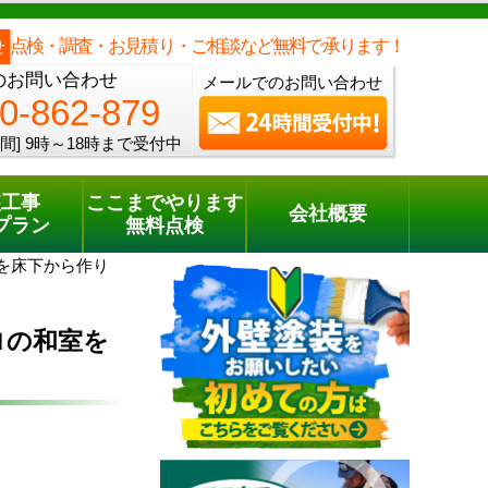
メールでのご相談
電話でのご相談
[9時～18時まで受付中]
0120-862-879
phone
点検・調査・お見積り・ご相談など無料で承ります！
せ
のお問い合わせ
メールでのお問い合わせ
0-862-879
間]
9時～18時まで受付中
装工事
ここまでやります
会社概要
プラン
無料点検
を床下から作り
ロの和室を