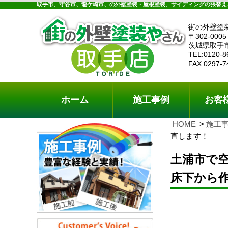
ホーム
施工事例
お客様の声
工事メニ
取手市、守谷市、龍ケ崎市、の外壁塗装・屋根塗装、サイディングの張替え
街の外壁塗
〒302-0005
茨城県取手
TEL:0120-8
FAX:0297-7
ホーム
施工事例
お客
HOME
施工
直します！
土浦市で
床下から