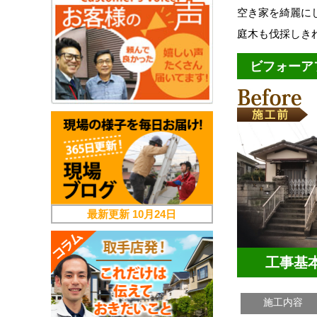
空き家を綺麗に
庭木も伐採しき
ビフォーア
最新更新
10月24日
工事基
施工内容