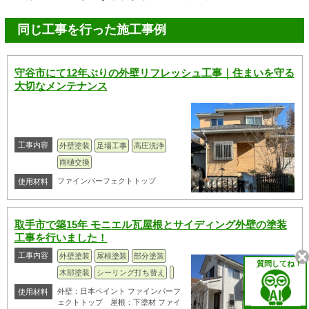
同じ工事を行った施工事例
守谷市にて12年ぶりの外壁リフレッシュ工事｜住まいを守る
大切なメンテナンス
工事内容
外壁塗装
足場工事
高圧洗浄
雨樋交換
ファインパーフェクトトップ
使用材料
取手市で築15年 モニエル瓦屋根とサイディング外壁の塗装
工事を行いました！
工事内容
外壁塗装
屋根塗装
部分塗装
質問してね！
木部塗装
シーリング打ち替え
外壁：日本ペイント ファインパーフ
使用材料
ェクトトップ 屋根：下塗材 ファイ