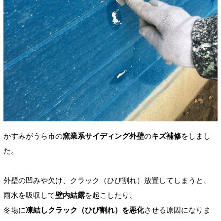
かすみがうら市の
窯業系サイディング外壁
の
キズ
補修
をしまし
た。
外壁の
凹みや欠け、クラック（ひび割れ）放置してしまうと、
雨水を吸収して
壁内結露
を起こしたり、
冬場に
凍結しクラック（ひび割れ）を悪化
させる原因になりま