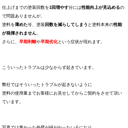
仕上げまでの塗装回数を
1回
増やす
分には
性能向上が見込める
の
で
問題ありませんが、
塗料を
薄めたり
、塗装
回数を減らしてしまう
と塗料本来の
性能
が発揮されません
。
さらに、
早期剥離
や
早期
劣化
という症状が現れます。
こういったトラブルは少なからず起きています。
弊社ではそういったトラブルが起きないように
塗料の使用量までお客様にお見せしてからご契約をさせて頂い
ています。
写真では青かった外壁が緑がかったいろになり、