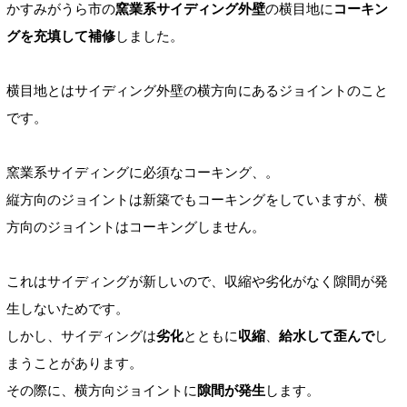
かすみがうら市の
窯業系サイディング外壁
の横目地に
コーキン
グを充填して補修
しました。
横目地とはサイディング外壁
の横方向にあるジョイントのこと
です。
窯業系サイディングに必須なコーキング、
。
縦方向のジョイントは新築でもコーキング
をしていますが、横
方向のジョイントはコーキングしません。
これはサイディングが新しいので、収縮や劣化がなく
隙間が発
生しない
ためです。
しかし、サイディングは
劣化
とともに
収縮
、
給水して歪んで
し
まうことがあります。
その際に、横方向ジョイントに
隙間が発生
します。