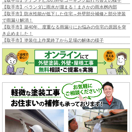
【取手市】テナントビルの外壁コーキング総打ち替えの様子
【取手市】ベランダに雨水が溜まる！まさかの雨水桝内部
【取手市】防水性能が低下した住宅→外壁部分補修と部分塗装
で雨漏り解消！
【取手市】築40年、度重なる雨漏りにお悩みの住宅の原因を突
き止めました！
【取手市】塗装仕上作業終了から足場の解体の様子