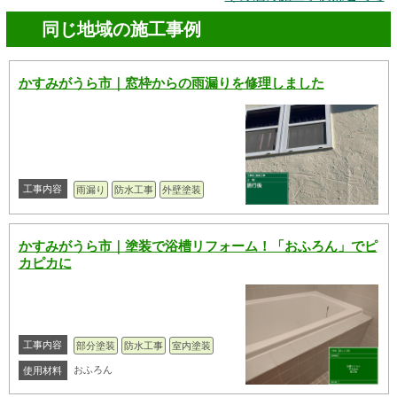
同じ地域の施工事例
かすみがうら市｜窓枠からの雨漏りを修理しました
工事内容
雨漏り
防水工事
外壁塗装
かすみがうら市｜塗装で浴槽リフォーム！「おふろん」でピ
カピカに
工事内容
部分塗装
防水工事
室内塗装
おふろん
使用材料