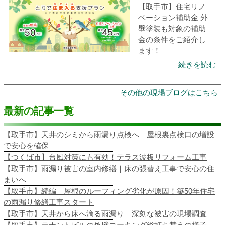
【取手市】住宅リノ
ベーション補助金 外
壁塗装も対象の補助
金の条件をご紹介し
ます！
続きを読む
その他の現場ブログはこちら
最新の記事一覧
【取手市】天井のシミから雨漏り点検へ｜屋根裏点検口の増設
で安心を確保
【つくば市】台風対策にも有効！テラス波板リフォーム工事
【取手市】雨漏り被害の室内修繕｜床の張替え工事で安心の住
まいへ
【取手市】続編｜屋根のルーフィング劣化が原因！築50年住宅
の雨漏り修繕工事スタート
【取手市】天井から床へ滴る雨漏り｜深刻な被害の現場調査