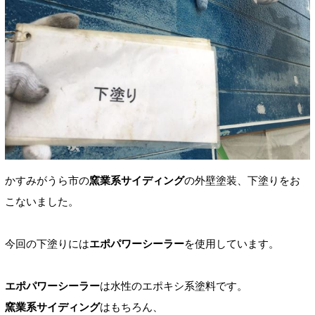
かすみがうら市の
窯業系サイディング
の外壁塗装
、
下塗りをお
こないました。
今回の下塗りには
エポパワーシーラー
を使用しています。
エポパワーシーラー
は水性のエポキシ系塗料です。
窯業系サイディング
はもちろん、