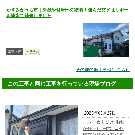
かすみがうら市｜外壁や付帯部の塗装！傷んだ防水はリボー
ル防水で補修しました
工事内容
外壁塗装
その他の施工事例はこちら
この工事と同じ工事を行っている現場ブログ
2025年05月27日
【取手市】防水性能
が低下した住宅→外