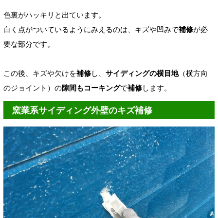
色裏がハッキリと出ています。
白く点がついているようにみえるのは、キズや凹みで
補修
が必
要な部分です。
この後、
キズや欠け
を
補修
し、
サイディングの横目地
（横方向
のジョイント）の
隙間
もコーキング
で
補修
します。
窯業系サイディング外壁のキズ補修