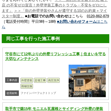
店 の不安ゼロ宣言！
外壁塗装工事のトラブル・不安をゼロにし
ます
」
＞＞「街の外壁塗装やさんが遵守する10のお約束＋マイ
スター制度」
■お電話でのお問い合わせ
はこちら
0120-862-879
［電話受付時間］平日9時～18時
■お問い合わせフォーム
はこち
ら
同じ工事を行った施工事例
守谷市にて12年ぶりの外壁リフレッシュ工事｜住まいを守る
大切なメンテナンス
工事内容
外壁塗装
足場工事
高圧洗浄
雨樋交換
ファインパーフェクトトップ
使用材料
取手市で築15年 モニエル瓦屋根とサイディング外壁の塗装