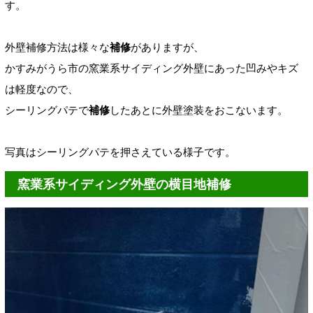
す。
外壁
補修方法は様々な
補修
がありますが、
かすみがうら市の窯業系サイディング外壁にあった
凹みやキズ
は軽度なので、
シーリングパテで
補修
したあとに外壁
塗装をおこないます。
写真はシーリングパテを押さえている様子です。
窯業系サイディング外壁の横目地補修