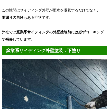
この隙間はサイディング外壁
が雨水を吸収するだけでなく、
雨漏りの危険
もある症状です。
弊社では
窯業系サイディング
の
外壁
塗装前には必ず
コーキング
で
補修
しています。
窯業系サイディング外壁塗装：下塗り