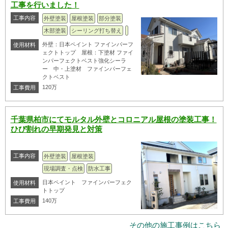
工事を行いました！
工事内容
外壁塗装
屋根塗装
部分塗装
木部塗装
シーリング打ち替え
外壁：日本ペイント ファインパーフ
使用材料
ェクトトップ 屋根：下塗材 ファイ
ンパーフェクトベスト強化シーラ
ー 中・上塗材 ファインパーフェ
クトベスト
120万
工事費用
千葉県柏市にてモルタル外壁とコロニアル屋根の塗装工事！
ひび割れの早期発見と対策
工事内容
外壁塗装
屋根塗装
現場調査・点検
防水工事
日本ペイント ファインパーフェク
使用材料
トトップ
140万
工事費用
その他の施工事例はこちら