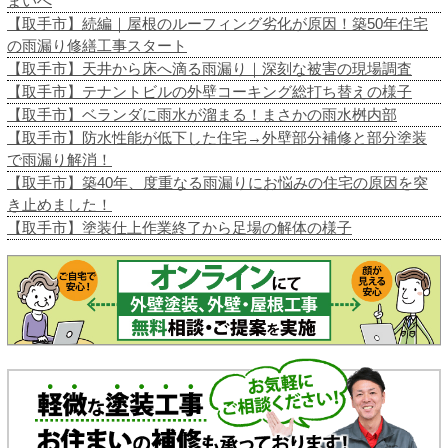
まいへ
【取手市】続編｜屋根のルーフィング劣化が原因！築50年住宅
の雨漏り修繕工事スタート
【取手市】天井から床へ滴る雨漏り｜深刻な被害の現場調査
【取手市】テナントビルの外壁コーキング総打ち替えの様子
【取手市】ベランダに雨水が溜まる！まさかの雨水桝内部
【取手市】防水性能が低下した住宅→外壁部分補修と部分塗装
で雨漏り解消！
【取手市】築40年、度重なる雨漏りにお悩みの住宅の原因を突
き止めました！
【取手市】塗装仕上作業終了から足場の解体の様子