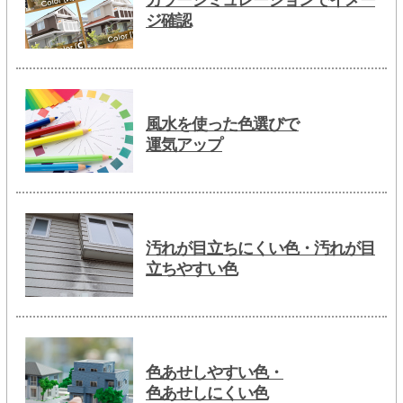
ジ確認
風水を使った色選びで
運気アップ
汚れが目立ちにくい色・汚れが目
立ちやすい色
色あせしやすい色・
色あせしにくい色