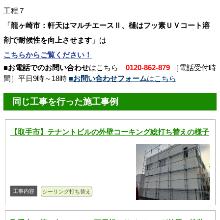
工程７
「龍ヶ崎市：軒天はマルチエースⅡ、樋はフッ素ＵＶコート溶
剤で耐候性を向上させます」
は
こちらからご覧ください！
■お電話でのお問い合わせ
はこちら
0120-862-879
［電話受付時
間］平日9時～18時
■お問い合わせフォーム
はこちら
同じ工事を行った施工事例
【取手市】テナントビルの外壁コーキング総打ち替えの様子
工事内容
シーリング打ち替え