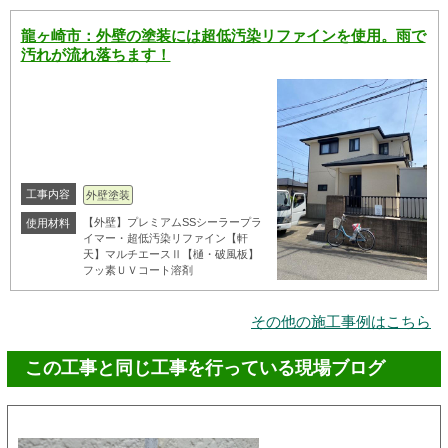
龍ヶ崎市：外壁の塗装には超低汚染リファインを使用。雨で
汚れが流れ落ちます！
工事内容
外壁塗装
【外壁】プレミアムSSシーラープラ
使用材料
イマー・超低汚染リファイン【軒
天】マルチエースⅡ【樋・破風板】
フッ素ＵＶコート溶剤
その他の施工事例はこちら
この工事と同じ工事を行っている現場ブログ