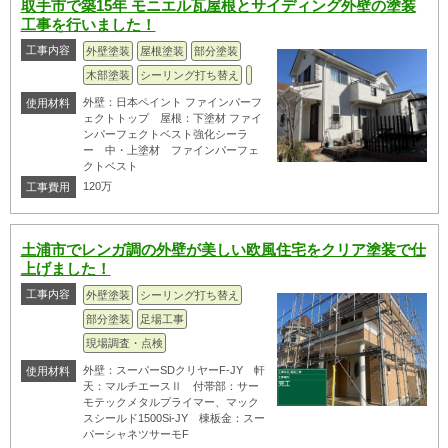
取手市で築15年 モニエル瓦屋根とサイディング外壁の塗装
工事を行いました！
工事内容
外壁塗装
屋根塗装
部分塗装
木部塗装
シーリング打ち替え
外壁：日本ペイント ファインパーフ
使用材料
ェクトトップ 屋根：下塗材 ファイ
ンパーフェクトベスト強化シーラ
ー 中・上塗材 ファインパーフェ
クトベスト
120万
工事費用
土浦市でレンガ調の外壁が美しい欧風住宅をクリア塗装で仕
上げました！
工事内容
外壁塗装
シーリング打ち替え
部分塗装
足場工事
現場調査・点検
外壁：スーパーSDクリヤーF-JY 軒
使用材料
天：マルチエースⅡ 付帯部：サー
モテックメタルプライマー、マック
スシールド1500Si-JY 棟板金：スー
パーシャネツサーモF