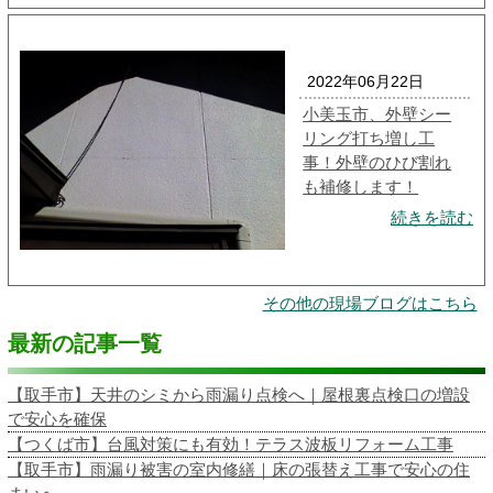
2022年06月22日
小美玉市、外壁シー
リング打ち増し工
事！外壁のひび割れ
も補修します！
続きを読む
その他の現場ブログはこちら
最新の記事一覧
【取手市】天井のシミから雨漏り点検へ｜屋根裏点検口の増設
で安心を確保
【つくば市】台風対策にも有効！テラス波板リフォーム工事
【取手市】雨漏り被害の室内修繕｜床の張替え工事で安心の住