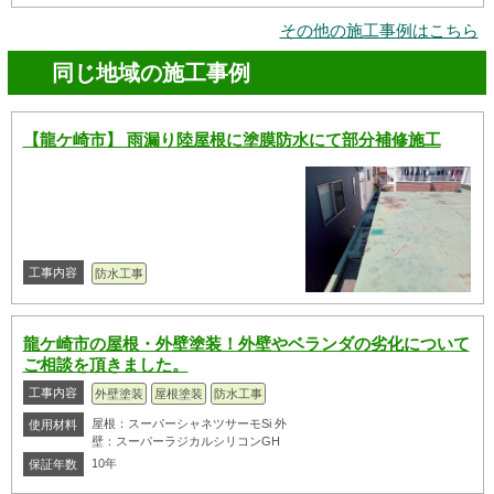
その他の施工事例はこちら
同じ地域の施工事例
【龍ケ崎市】 雨漏り陸屋根に塗膜防水にて部分補修施工
工事内容
防水工事
龍ケ崎市の屋根・外壁塗装！外壁やベランダの劣化について
ご相談を頂きました。
工事内容
外壁塗装
屋根塗装
防水工事
屋根：スーパーシャネツサーモSi 外
使用材料
壁：スーパーラジカルシリコンGH
10年
保証年数