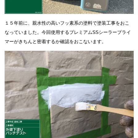
１５年前に、親水性の高い
フッ素系の塗料で塗装工事をおこ
なっていました。
今回使用する
プ
レミアムSSシーラープライ
マー
がきちんと
密着するか確認をおこないます。