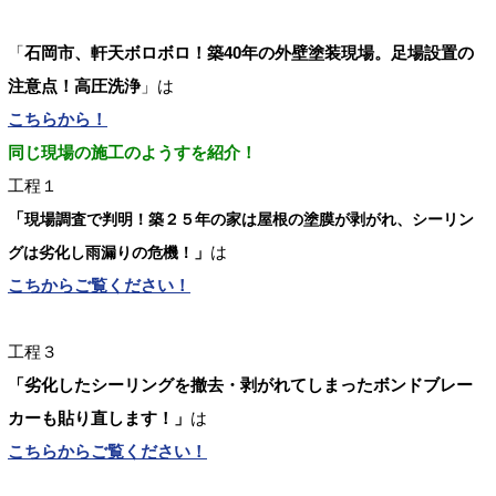
「
石岡市、軒天ボロボロ！築40年の外壁塗装現場。足場設置の
注意点！高圧洗浄
」は
こちらから！
同じ現場の施工のようすを紹介！
工程１
「
現場調査で判明！築２５年の家は屋根の塗膜が剥がれ、シーリン
」
は
グは劣化し雨漏りの危機！
こちからご覧ください！
工程３
「劣化したシーリングを撤去・剥がれてしまったボンドブレー
カーも貼り直します！」
は
こちらからご覧ください！