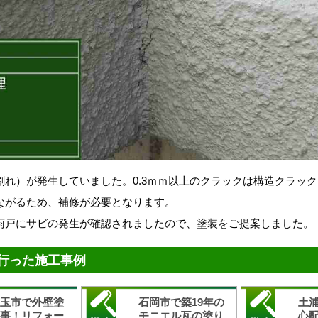
割れ）が発生していました。0.3ｍｍ以上のクラックは構造クラッ
ながるため、補修が必要となります。
雨戸にサビの発生が確認されましたので、塗装をご提案しました。
行った施工事例
美玉市で外壁塗
石岡市で築19年の
土
工事！リフォー
モニエル瓦の塗り
心