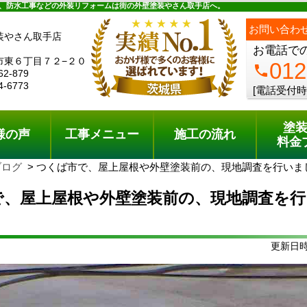
ュー
施工の流れ
会社概要
料金プラン
無料点検
、防水工事などの外装リフォームは街の外壁塗装やさん取手店へ。
お問い合わ
装やさん取手店
お電話で
市東６丁目７２−２０
012
phone
62-879
4-6773
[電話受付時
塗
様の声
工事メニュー
施工の流れ
料金
ブログ
つくば市で、屋上屋根や外壁塗装前の、現地調査を行いま
で、屋上屋根や外壁塗装前の、現地調査を行
更新日時: