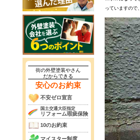
っていますので
街の外壁塗装やさん
だからできる
安心のお約束
不安ゼロ宣言
国土交通大臣指定
リフォーム瑕疵保険
10のお約束
マイスター制度