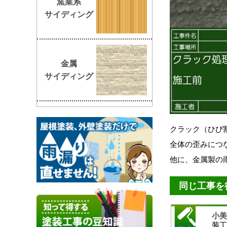
窯業系
サイディング
金属
サイディング
クラック（ひび
全体の歪みにつ
他に、金属製の
同じ工事を
小
装