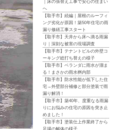
｜床の張替え工事で安心の住まい
へ
【取手市】続編｜屋根のルーフィ
ング劣化が原因！築50年住宅の雨
漏り修繕工事スタート
【取手市】天井から床へ滴る雨漏
り｜深刻な被害の現場調査
【取手市】テナントビルの外壁コ
ーキング総打ち替えの様子
【取手市】ベランダに雨水が溜ま
る！まさかの雨水桝内部
【取手市】防水性能が低下した住
宅→外壁部分補修と部分塗装で雨
漏り解消！
【取手市】築40年、度重なる雨漏
りにお悩みの住宅の原因を突き止
めました！
【取手市】塗装仕上作業終了から
足場の解体の様子