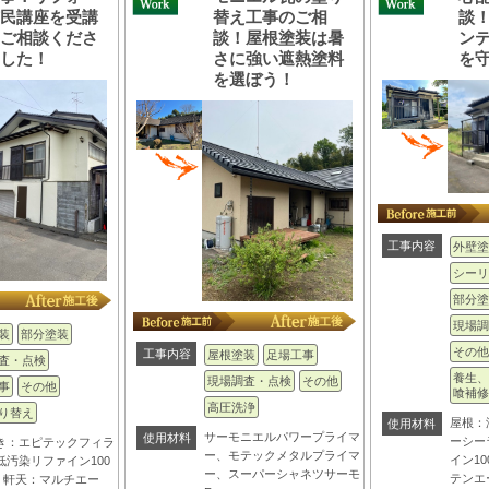
市民講座を受講
替え工事のご相
談
、ご相談くださ
談！屋根塗装は暑
ン
ました！
さに強い遮熱塗料
を
を選ぼう！
工事内容
外壁塗
シーリ
部分塗
現場調
装
部分塗装
その他
工事内容
屋根塗装
足場工事
査・点検
養生、
現場調査・点検
その他
事
その他
喰補修
高圧洗浄
り替え
屋根：
使用材料
サーモニエルパワープライマ
使用材料
ーシー
き：エピテックフィラ
ー、モテックメタルプライマ
イン10
低汚染リファイン100
ー、スーパーシャネツサーモ
テンエ
IR 軒天：マルチエー