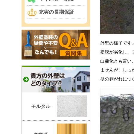
充実の長期保証
外壁の様子です
塗膜が劣化し、
白亜化とも言い
ませんが、しっ
壁の剥がれにつ
モルタル