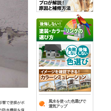
風水を使った色選びで
影響で塗膜がボ
運気アップ
の防水機能を保