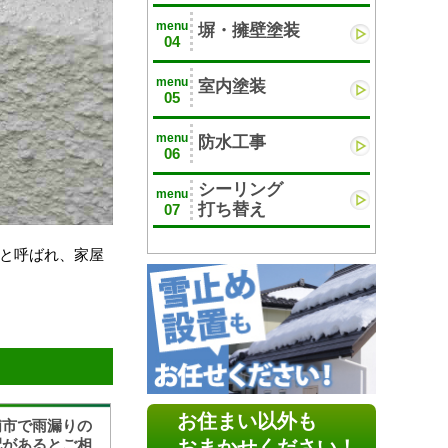
menu
塀・擁壁塗装
04
menu
室内塗装
05
menu
防水工事
06
シーリング
menu
打ち替え
07
クと呼ばれ、家屋
お住まい以外も
浦市で雨漏りの
配があるとご相
おまかせください！