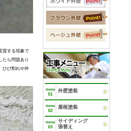
変質する現象で
したら問題あり
、ひび割れや外
menu
外壁塗装
01
menu
屋根塗装
02
サイディング
menu
張替え
03