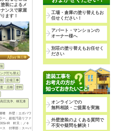
！塗装によるメ
テナンスで家屋
工場・倉庫の塗り替えもお
守ります！
任せください！
アパート・マンションの
オーナー様へ
別荘の塗り替えもお任せく
ださい
装
ング打ち替え
装
足場工事
査・点検
塗料
高圧洗浄、棟瓦漆
オンラインでの
無料相談・ご提案を実施
漆喰 外壁：エポパワ
ラー、超低汚染リファ
外壁塗装のよくある質問で
00Si-IR 軒天：ノキ
不安や疑問を解決！
ース 付帯部：スーパ