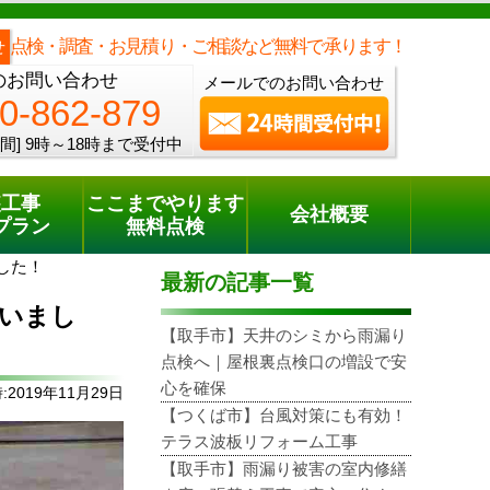
メールでのご相談
電話でのご相談
[9時～18時まで受付中]
0120-862-879
phone
点検・調査・お見積り・ご相談など無料で承ります！
せ
のお問い合わせ
メールでのお問い合わせ
0-862-879
間]
9時～18時まで受付中
装工事
ここまでやります
会社概要
プラン
無料点検
した！
最新の記事一覧
いまし
【取手市】天井のシミから雨漏り
点検へ｜屋根裏点検口の増設で安
心を確保
2019年11月29日
【つくば市】台風対策にも有効！
テラス波板リフォーム工事
【取手市】雨漏り被害の室内修繕