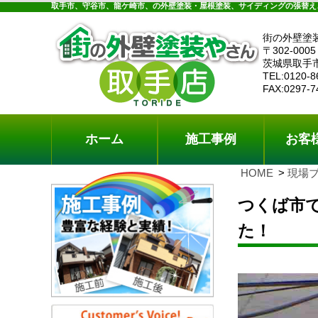
ホーム
施工事例
お客様の声
工事メニ
取手市、守谷市、龍ケ崎市、の外壁塗装・屋根塗装、サイディングの張替え
街の外壁塗
〒302-0005
茨城県取手
TEL:0120-8
FAX:0297-7
ホーム
施工事例
お客
HOME
現場
つくば市
た！