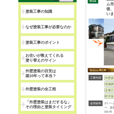
ム
後
塗装工事の知識
い
なぜ塗装工事が必要なのか
塗装工事のポイント
お住いが教えてくれる
塗り替えのサイン
外壁塗装の目安は
築10年って本当？
工事内容
外壁塗
現場調
外壁塗装の全工程
足場工
軒天張
「外壁塗装はまだするな」
がいへ
使用材料
その理由と塗装タイミング
ー、超
0Si-