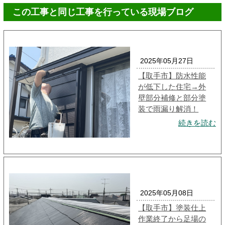
この工事と同じ工事を行っている現場ブログ
2025年05月27日
【取手市】防水性能
が低下した住宅→外
壁部分補修と部分塗
装で雨漏り解消！
続きを読む
2025年05月08日
【取手市】塗装仕上
作業終了から足場の