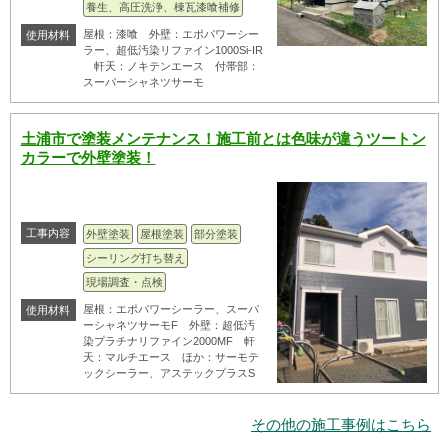
養生、高圧洗浄、棟瓦漆喰補修
屋根：漆喰 外壁：エポパワーシー
使用材料
ラー、超低汚染リファイン1000Si-IR
軒天：ノキテンエース 付帯部：
スーパーシャネツサーモ
土浦市で塗装メンテナンス！施工前とは色味が違うツートン
カラーで外壁塗装！
工事内容
外壁塗装
屋根塗装
部分塗装
シーリング打ち替え
現場調査・点検
屋根：エポパワーシーラー、スーパ
使用材料
ーシャネツサーモF 外壁：超低汚
染プラチナリファイン2000MF 軒
天：マルチエース ほか：サーモテ
ックシーラー、アステックプラスS
その他の施工事例はこちら