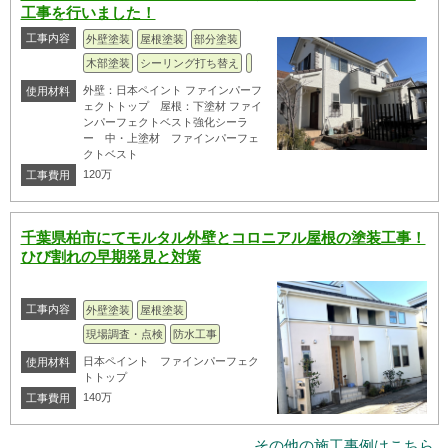
工事を行いました！
工事内容
外壁塗装
屋根塗装
部分塗装
木部塗装
シーリング打ち替え
外壁：日本ペイント ファインパーフ
使用材料
ェクトトップ 屋根：下塗材 ファイ
ンパーフェクトベスト強化シーラ
ー 中・上塗材 ファインパーフェ
クトベスト
120万
工事費用
千葉県柏市にてモルタル外壁とコロニアル屋根の塗装工事！
ひび割れの早期発見と対策
工事内容
外壁塗装
屋根塗装
現場調査・点検
防水工事
日本ペイント ファインパーフェク
使用材料
トトップ
140万
工事費用
その他の施工事例はこちら