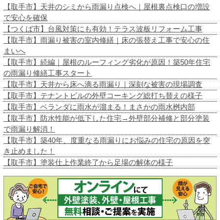
【取手市】天井のシミから雨漏り点検へ｜屋根裏点検口の増設
で安心を確保
【つくば市】台風対策にも有効！テラス波板リフォーム工事
【取手市】雨漏り被害の室内修繕｜床の張替え工事で安心の住
まいへ
【取手市】続編｜屋根のルーフィング劣化が原因！築50年住宅
の雨漏り修繕工事スタート
【取手市】天井から床へ滴る雨漏り｜深刻な被害の現場調査
【取手市】テナントビルの外壁コーキング総打ち替えの様子
【取手市】ベランダに雨水が溜まる！まさかの雨水桝内部
【取手市】防水性能が低下した住宅→外壁部分補修と部分塗装
で雨漏り解消！
【取手市】築40年、度重なる雨漏りにお悩みの住宅の原因を突
き止めました！
【取手市】塗装仕上作業終了から足場の解体の様子