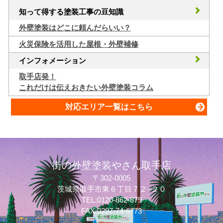
知って得する塗装工事の豆知識
外壁塗装はどこに頼んだらいい？
火災保険を活用した屋根・外壁補修
インフォメーション
取手店発！
これだけは伝えおきたい外壁塗装コラム
対応エリア一覧はこちら
街の外壁塗装やさん取手店
〒302-0005
茨城県取手市東６丁目７２−２０
TEL:0120-862-879
FAX:0297-74-6773