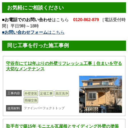
お気軽にご相談ください
■お電話でのお問い合わせ
はこちら
0120-862-879
［電話受付時
間］平日9時～18時
■お問い合わせフォーム
はこちら
同じ工事を行った施工事例
守谷市にて12年ぶりの外壁リフレッシュ工事｜住まいを守る
大切なメンテナンス
工事内容
外壁塗装
足場工事
高圧洗浄
雨樋交換
ファインパーフェクトトップ
使用材料
取手市で築15年 モニエル瓦屋根とサイディング外壁の塗装