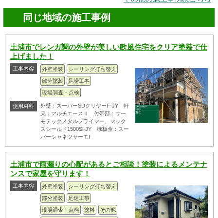
同じ地域の施工事例
土浦市でレンガ調の外壁が美しい欧風住宅をクリア塗装で仕
上げました！
工事内容
外壁塗装
シーリング打ち替え
部分塗装
足場工事
現場調査・点検
外壁：スーパーSDクリヤーF-JY 軒
使用材料
天：マルチエースⅡ 付帯部：サー
モテックメタルプライマー、マック
スシールド1500Si-JY 棟板金：スー
パーシャネツサーモF
土浦市で雨漏りの心配があるとご相談！塗装によるメンテナ
ンスで家屋を守ります！
工事内容
外壁塗装
シーリング打ち替え
部分塗装
足場工事
現場調査・点検
塗料
その他