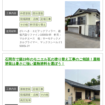
工事内容
外壁塗装
部分塗装
現場調査・点検
足場工事
その他
軒天張り替え
がいへき：エピテックフィラー、超
使用材料
低汚染リファイン1000Si-IR 軒天：
マルチエース 他：サーモテックメ
タルプライマー、マックスシールド1
500Si-JY
石岡市で築19年のモニエル瓦の塗り替え工事のご相談！屋根
塗装は暑さに強い遮熱塗料を選ぼう！
工事内容
屋根塗装
足場工事
現場調査・点検
その他
高圧洗浄