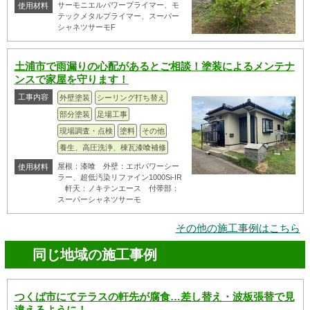
サーモニエルパワープライマー、モ
使用材料
テックメタルプライマー、スーパー
シャネツサーモF
土浦市で雨漏りの心配があるとご相談！塗装によるメンテナ
ンスで家屋を守ります！
工事内容
外壁塗装
シーリング打ち替え
部分塗装
足場工事
現場調査・点検
塗料
その他
養生、高圧洗浄、棟瓦漆喰補修
屋根：漆喰 外壁：エポパワーシー
使用材料
ラー、超低汚染リファイン1000Si-IR
軒天：ノキテンエース 付帯部：
スーパーシャネツサーモ
その他の施工事例はこちら
同じ地域の施工事例
つくば市にてテラスの軒先が腐食…差し替え・波板張替で見
違えるように！