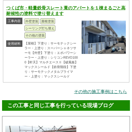
つくば市・軽量鉄骨スレート葺のアパートを１棟まるごと高
耐候性の塗料で塗り替えます
工事内容
外壁塗装
屋根塗装
シーリング打ち替え
その他の塗装
【屋根】下塗り：サーモテックシー
使用材料
ラー・上塗り：スーパーシャネツサ
ーモ【外壁】下塗り：エポパワーシ
ーラー・上塗り：シリコンREVO100
0【軒天】マルチエースⅡ【破風板】
マックスシールド【鉄骨階段】下塗
り：サーモテックメタルプライマ
ー・上塗り：マックスシールド
その他の施工事例はこちら
この工事と同じ工事を行っている現場ブログ