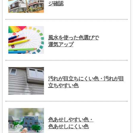
ジ確認
風水を使った色選びで
運気アップ
汚れが目立ちにくい色・汚れが目
立ちやすい色
色あせしやすい色・
色あせしにくい色