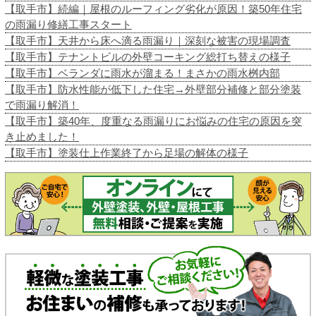
【取手市】続編｜屋根のルーフィング劣化が原因！築50年住宅
の雨漏り修繕工事スタート
【取手市】天井から床へ滴る雨漏り｜深刻な被害の現場調査
【取手市】テナントビルの外壁コーキング総打ち替えの様子
【取手市】ベランダに雨水が溜まる！まさかの雨水桝内部
【取手市】防水性能が低下した住宅→外壁部分補修と部分塗装
で雨漏り解消！
【取手市】築40年、度重なる雨漏りにお悩みの住宅の原因を突
き止めました！
【取手市】塗装仕上作業終了から足場の解体の様子