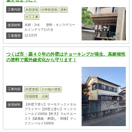
工事内容
木部塗装
付帯部塗装
塗料
大工工事
木材：2×6 塗料：キシラデコー
使用材料
ルインテリアひのき
12.5万円
工事費用
つくば市・築４０年の外壁はチョーキングが発生、高耐候性
の塗料で紫外線劣化から守ります！
工事内容
外壁塗装
その他の塗装
現場調査・点検
【外壁下塗り】サーモテックメタル
使用材料
プライマー【外壁上塗り】マックス
シールド1500Si【軒天】マルチエー
スⅡ【破風板・鼻隠し・雨樋】マッ
クスシールド1500Si