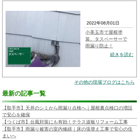
2022年08月01日
小美玉市で屋根塗
装。タスペーサーで
雨漏り防止！
続きを読む
その他の現場ブログはこちら
最新の記事一覧
【取手市】天井のシミから雨漏り点検へ｜屋根裏点検口の増設
で安心を確保
【つくば市】台風対策にも有効！テラス波板リフォーム工事
【取手市】雨漏り被害の室内修繕｜床の張替え工事で安心の住
まいへ