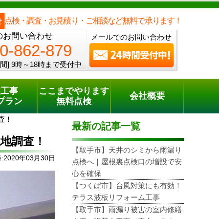
メールでのご相談
電話でのご相談
[9時～18時まで受付中]
0120-862-879
phone
点検・調査・お見積り・ご相談など無料で承ります！
せ
のお問い合わせ
メールでのお問い合わせ
0-862-879
間]
9時～18時まで受付中
装工事
ここまでやります
会社概要
プラン
無料点検
査！
最新の記事一覧
地調査！
【取手市】天井のシミから雨漏り
2020年03月30日
点検へ｜屋根裏点検口の増設で安
心を確保
【つくば市】台風対策にも有効！
テラス波板リフォーム工事
【取手市】雨漏り被害の室内修繕