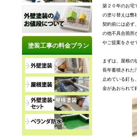
築２０年のお宅
の塗り替えは弊
契約前には必ず
の他不具合箇所
やご提案をさせ
塗装工事の料金プラン
まずは、屋根の
長年蓄積された
止めている釘も
金があおられて