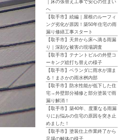
｜床の張替え工事で安心の住まい
へ
【取手市】続編｜屋根のルーフィ
ング劣化が原因！築50年住宅の雨
漏り修繕工事スタート
【取手市】天井から床へ滴る雨漏
り｜深刻な被害の現場調査
【取手市】テナントビルの外壁コ
ーキング総打ち替えの様子
【取手市】ベランダに雨水が溜ま
る！まさかの雨水桝内部
【取手市】防水性能が低下した住
宅→外壁部分補修と部分塗装で雨
漏り解消！
【取手市】築40年、度重なる雨漏
りにお悩みの住宅の原因を突き止
めました！
【取手市】塗装仕上作業終了から
足場の解体の様子