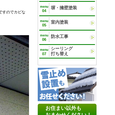
menu
塀・擁壁塗装
04
ですのでカビな
menu
室内塗装
05
menu
防水工事
06
シーリング
menu
打ち替え
07
お住まい以外も
おまかせください！