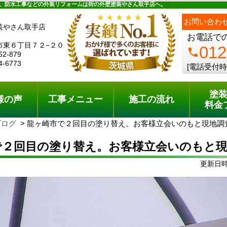
ュー
施工の流れ
会社概要
料金プラン
無料点検
、防水工事などの外装リフォームは街の外壁塗装やさん取手店へ。
お問い合わ
装やさん取手店
お電話で
市東６丁目７２−２０
012
phone
62-879
4-6773
[電話受付時
塗
様の声
工事メニュー
施工の流れ
料金
ブログ
龍ヶ崎市で２回目の塗り替え。お客様立会いのもと現地調
で２回目の塗り替え。お客様立会いのもと現
更新日時: