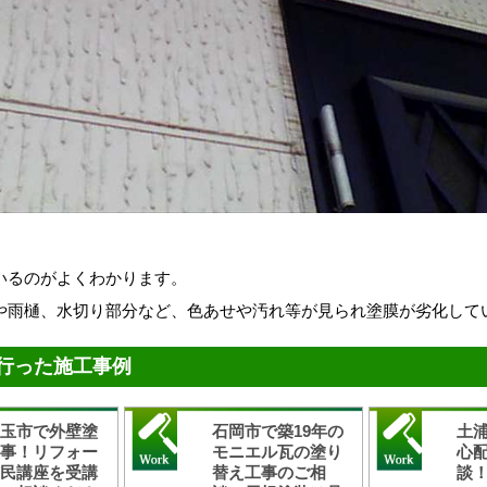
。
いるのがよくわかります。
や雨樋、水切り部分など、色あせや汚れ等が見られ塗膜が劣化して
行った施工事例
美玉市で外壁塗
石岡市で築19年の
土
工事！リフォー
モニエル瓦の塗り
心
市民講座を受講
替え工事のご相
談