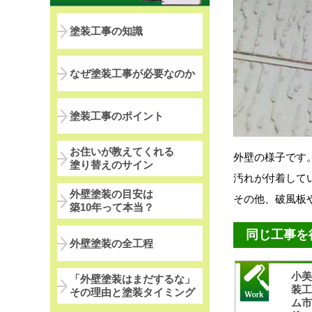
塗装工事の知識
なぜ塗装工事が必要なのか
塗装工事のポイント
お住いが教えてくれる
外壁の様子です
塗り替えのサイン
汚れが付着して
外壁塗装の目安は
その他、破風板
築10年って本当？
同じ工事を
外壁塗装の全工程
小
「外壁塗装はまだするな」
装
その理由と塗装タイミング
ム