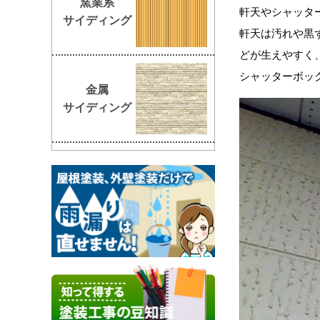
窯業系
軒天やシャッタ
サイディング
軒天は汚れや黒
どが生えやすく
シャッターボッ
金属
サイディング