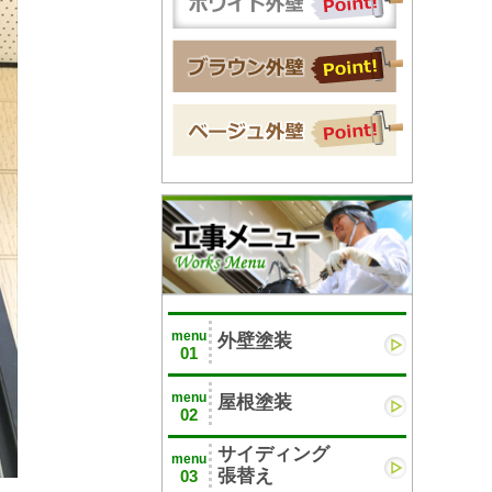
menu
外壁塗装
01
menu
屋根塗装
02
サイディング
menu
張替え
03