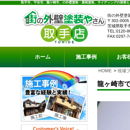
ホーム
施工事例
お客様の声
工事メニ
取手市、守谷市、龍ケ崎市、の外壁塗装・屋根塗装、サイディングの張替え
街の外壁塗
〒302-0005
茨城県取手
TEL:0120-8
FAX:0297-7
ホーム
施工事例
お客
HOME
現場
龍ヶ崎市