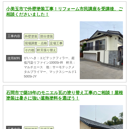
小美玉市で外壁塗装工事！リフォーム市民講座を受講後、ご
相談くださいました！
工事内容
外壁塗装
部分塗装
現場調査・点検
足場工事
その他
軒天張り替え
がいへき：エピテックフィラー、超
使用材料
低汚染リファイン1000Si-IR 軒天：
マルチエース 他：サーモテックメ
タルプライマー、マックスシールド1
500Si-JY
石岡市で築19年のモニエル瓦の塗り替え工事のご相談！屋根
塗装は暑さに強い遮熱塗料を選ぼう！