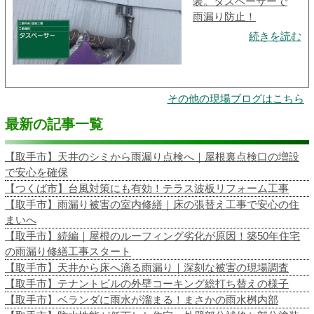
装。タスペーサーで
雨漏り防止！
続きを読む
その他の現場ブログはこちら
最新の記事一覧
【取手市】天井のシミから雨漏り点検へ｜屋根裏点検口の増設
で安心を確保
【つくば市】台風対策にも有効！テラス波板リフォーム工事
【取手市】雨漏り被害の室内修繕｜床の張替え工事で安心の住
まいへ
【取手市】続編｜屋根のルーフィング劣化が原因！築50年住宅
の雨漏り修繕工事スタート
【取手市】天井から床へ滴る雨漏り｜深刻な被害の現場調査
【取手市】テナントビルの外壁コーキング総打ち替えの様子
【取手市】ベランダに雨水が溜まる！まさかの雨水桝内部