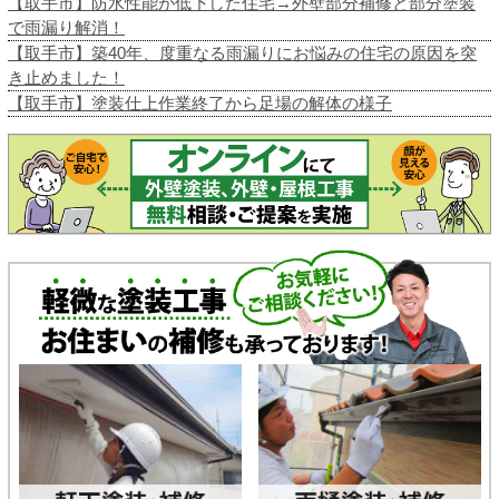
【取手市】防水性能が低下した住宅→外壁部分補修と部分塗装
で雨漏り解消！
【取手市】築40年、度重なる雨漏りにお悩みの住宅の原因を突
き止めました！
【取手市】塗装仕上作業終了から足場の解体の様子