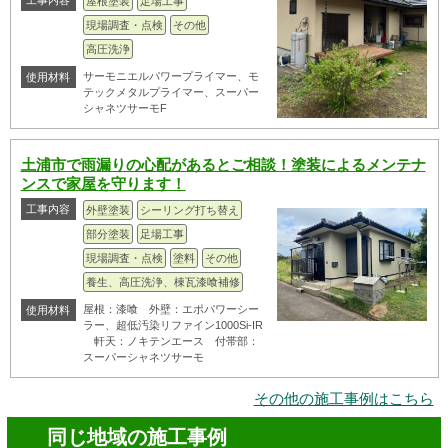
工事内容
屋根塗装
足場工事
現場調査・点検
その他
高圧洗浄
サーモニエルパワープライマー、モ
使用材料
テックメタルプライマー、スーパー
シャネツサーモF
土浦市で雨漏りの心配があるとご相談！塗装によるメンテナ
ンスで家屋を守ります！
工事内容
外壁塗装
シーリング打ち替え
部分塗装
足場工事
現場調査・点検
塗料
その他
養生、高圧洗浄、棟瓦漆喰補修
屋根：漆喰 外壁：エポパワーシー
使用材料
ラー、超低汚染リファイン1000Si-IR
軒天：ノキテンエース 付帯部：
スーパーシャネツサーモ
その他の施工事例はこちら
同じ地域の施工事例