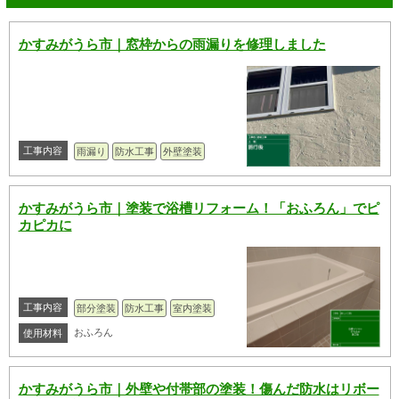
かすみがうら市｜窓枠からの雨漏りを修理しました
工事内容
雨漏り
防水工事
外壁塗装
かすみがうら市｜塗装で浴槽リフォーム！「おふろん」でピ
カピカに
工事内容
部分塗装
防水工事
室内塗装
おふろん
使用材料
かすみがうら市｜外壁や付帯部の塗装！傷んだ防水はリボー