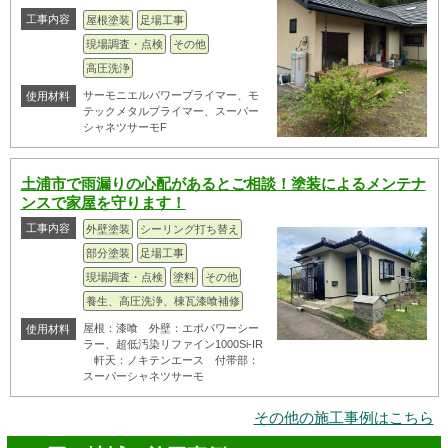
工事内容
屋根塗装
足場工事
現場調査・点検
その他
高圧洗浄
サーモニエルパワープライマー、モ
使用材料
テックメタルプライマー、スーパー
シャネツサーモF
土浦市で雨漏りの心配があるとご相談！塗装によるメンテナ
ンスで家屋を守ります！
工事内容
外壁塗装
シーリング打ち替え
部分塗装
足場工事
現場調査・点検
塗料
その他
養生、高圧洗浄、棟瓦漆喰補修
屋根：漆喰 外壁：エポパワーシー
使用材料
ラー、超低汚染リファイン1000Si-IR
軒天：ノキテンエース 付帯部：
スーパーシャネツサーモ
その他の施工事例はこちら