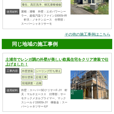
養生、高圧洗浄、棟瓦漆喰補修
屋根：漆喰 外壁：エポパワーシー
使用材料
ラー、超低汚染リファイン1000Si-IR
軒天：ノキテンエース 付帯部：
スーパーシャネツサーモ
その他の施工事例はこちら
同じ地域の施工事例
土浦市でレンガ調の外壁が美しい欧風住宅をクリア塗装で仕
上げました！
工事内容
外壁塗装
シーリング打ち替え
部分塗装
足場工事
現場調査・点検
外壁：スーパーSDクリヤーF-JY 軒
使用材料
天：マルチエースⅡ 付帯部：サー
モテックメタルプライマー、マック
スシールド1500Si-JY 棟板金：スー
パーシャネツサーモF