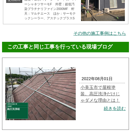
ーシャネツサーモF 外壁：超低汚
染プラチナリファイン2000MF 軒
天：マルチエース ほか：サーモテ
ックシーラー、アステックプラスS
その他の施工事例はこちら
この工事と同じ工事を行っている現場ブログ
2022年08月01日
小美玉市で屋根塗
装。高圧洗浄だけじ
ゃダメな理由とは！
続きを読む