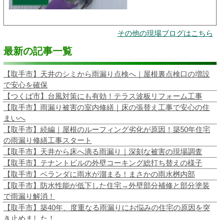
その他の現場ブログはこちら
最新の記事一覧
【取手市】天井のシミから雨漏り点検へ｜屋根裏点検口の増設
で安心を確保
【つくば市】台風対策にも有効！テラス波板リフォーム工事
【取手市】雨漏り被害の室内修繕｜床の張替え工事で安心の住
まいへ
【取手市】続編｜屋根のルーフィング劣化が原因！築50年住宅
の雨漏り修繕工事スタート
【取手市】天井から床へ滴る雨漏り｜深刻な被害の現場調査
【取手市】テナントビルの外壁コーキング総打ち替えの様子
【取手市】ベランダに雨水が溜まる！まさかの雨水桝内部
【取手市】防水性能が低下した住宅→外壁部分補修と部分塗装
で雨漏り解消！
【取手市】築40年、度重なる雨漏りにお悩みの住宅の原因を突
き止めました！