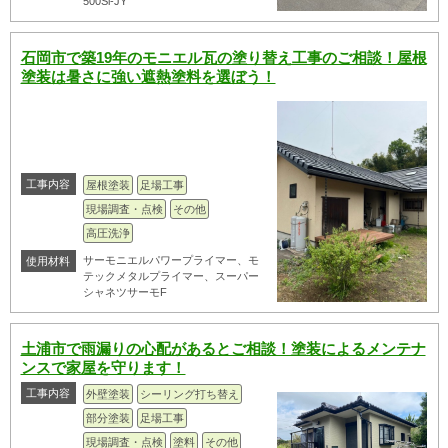
500Si-JY
石岡市で築19年のモニエル瓦の塗り替え工事のご相談！屋根
塗装は暑さに強い遮熱塗料を選ぼう！
工事内容
屋根塗装
足場工事
現場調査・点検
その他
高圧洗浄
サーモニエルパワープライマー、モ
使用材料
テックメタルプライマー、スーパー
シャネツサーモF
土浦市で雨漏りの心配があるとご相談！塗装によるメンテナ
ンスで家屋を守ります！
工事内容
外壁塗装
シーリング打ち替え
部分塗装
足場工事
現場調査・点検
塗料
その他