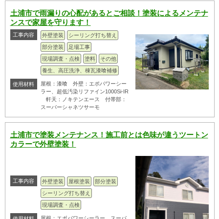
土浦市で雨漏りの心配があるとご相談！塗装によるメンテナ
ンスで家屋を守ります！
工事内容
外壁塗装
シーリング打ち替え
部分塗装
足場工事
現場調査・点検
塗料
その他
養生、高圧洗浄、棟瓦漆喰補修
屋根：漆喰 外壁：エポパワーシー
使用材料
ラー、超低汚染リファイン1000Si-IR
軒天：ノキテンエース 付帯部：
スーパーシャネツサーモ
土浦市で塗装メンテナンス！施工前とは色味が違うツートン
カラーで外壁塗装！
工事内容
外壁塗装
屋根塗装
部分塗装
シーリング打ち替え
現場調査・点検
屋根：エポパワーシーラー、スーパ
使用材料