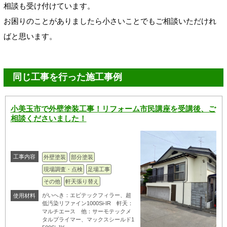
相談も受け付けています。
お困りのことがありましたら小さいことでもご相談いただけれ
ばと思います。
同じ工事を行った施工事例
小美玉市で外壁塗装工事！リフォーム市民講座を受講後、ご
相談くださいました！
工事内容
外壁塗装
部分塗装
現場調査・点検
足場工事
その他
軒天張り替え
がいへき：エピテックフィラー、超
使用材料
低汚染リファイン1000Si-IR 軒天：
マルチエース 他：サーモテックメ
タルプライマー、マックスシールド1